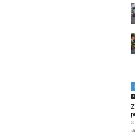
P
Z
p
20
Kl