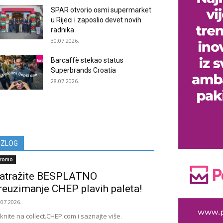
SPAR otvorio osmi supermarket
u Rijeci i zaposlio devet novih
radnika
30.07.2026.
Barcaffè stekao status
Superbrands Croatia
28.07.2026.
IZLOG
romo
atražite BESPLATNO
reuzimanje CHEP plavih paleta!
.07.2026.
iknite na collect.CHEP.com i saznajte više.