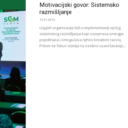
Motivacijski govor: Sistemsko
razmišljanje
13.01.2015.
Uspjeh organizacije leži u implementaciji općeg
sistemskog razmišljanja koje usmjerava energije
pojedinaca i omogućava njihov kreativni razvoj.
Pritom se fokus stavlja na osobno usavršavanje,...