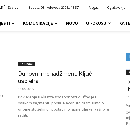
C
.5
Subota, 08. kolovoza 2026., 13:37
Magazin
Oglašavanje
Zagreb
JESTI
KOMUNIKACIJE
NOVO
U FOKUSU
KATE
Kolumne
Duhovni menadžment: Ključ
I
uspjeha
D
i
15.05.2015.
 U
Povjerenje u vlastite sposobnosti ključno je u
31
svakom segmentu posla. Nakon što razmislimo o
Vi
onome što želimo i postavimo jasne ciljeve, važno je
ga
raditi...
mj
Po