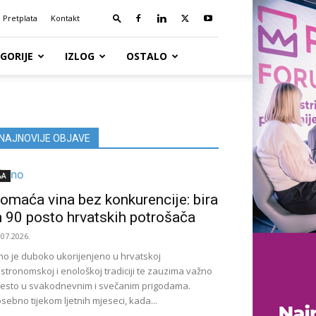
Pretplata
Kontakt
GORIJE
IZLOG
OSTALO
NAJNOVIJE OBJAVE
&A
omaća vina bez konkurencije: bira
h 90 posto hrvatskih potrošača
.07.2026.
no je duboko ukorijenjeno u hrvatskoj
stronomskoj i enološkoj tradiciji te zauzima važno
esto u svakodnevnim i svečanim prigodama.
sebno tijekom ljetnih mjeseci, kada...