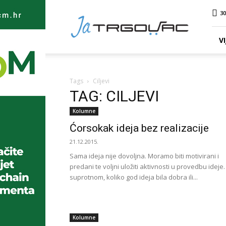
Ja
30
TRGOVAC
VI
Tags
Ciljevi
TAG: CILJEVI
Kolumne
Ćorsokak ideja bez realizacije
21.12.2015.
Sama ideja nije dovoljna. Moramo biti motivirani i
predani te voljni uložiti aktivnosti u provedbu ideje.
suprotnom, koliko god ideja bila dobra ili...
Kolumne