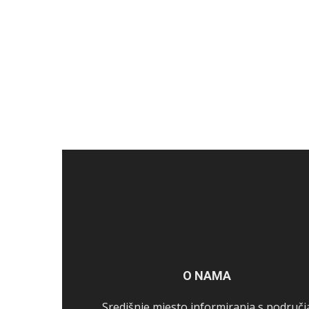
O NAMA
Središnje mjesto informiranja s područj