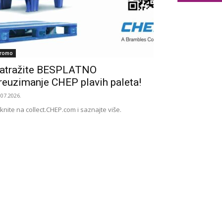
romo
atražite BESPLATNO
reuzimanje CHEP plavih paleta!
.07.2026.
iknite na collect.CHEP.com i saznajte više.