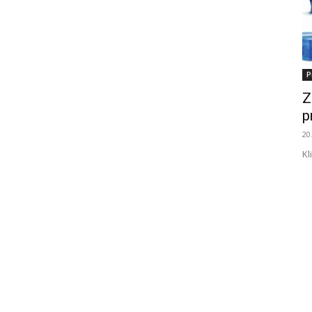
P
Z
p
20
Kl