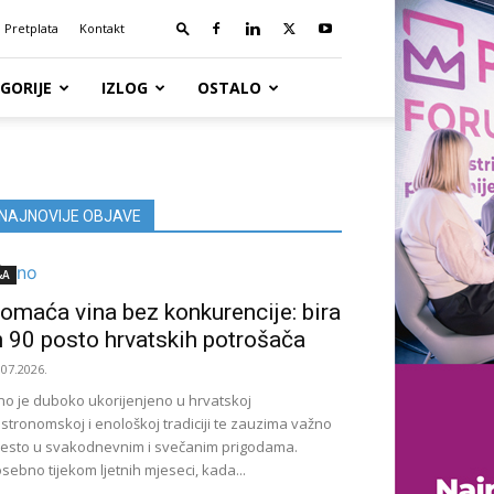
Pretplata
Kontakt
GORIJE
IZLOG
OSTALO
NAJNOVIJE OBJAVE
&A
omaća vina bez konkurencije: bira
h 90 posto hrvatskih potrošača
.07.2026.
no je duboko ukorijenjeno u hrvatskoj
stronomskoj i enološkoj tradiciji te zauzima važno
esto u svakodnevnim i svečanim prigodama.
sebno tijekom ljetnih mjeseci, kada...