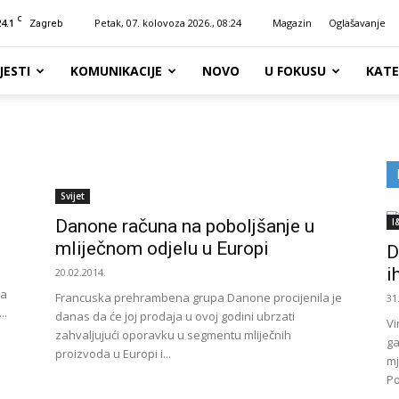
C
24.1
Petak, 07. kolovoza 2026., 08:24
Magazin
Oglašavanje
Zagreb
JESTI
KOMUNIKACIJE
NOVO
U FOKUSU
KATE
Svijet
Danone računa na poboljšanje u
I
mliječnom odjelu u Europi
D
i
20.02.2014.
na
Francuska prehrambena grupa Danone procijenila je
31
..
danas da će joj prodaja u ovoj godini ubrzati
Vi
zahvaljujući oporavku u segmentu mliječnih
ga
proizvoda u Europi i...
mj
Po