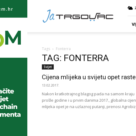
Ja
TRGOVAC
VI
Tags
Fonterra
TAG: FONTERRA
Svijet
Cijena mlijeka u svijetu opet raste
13.02.2017.
Nakon kratkotrajnog blagog pada na samom kraju
prošle godine i u prvim danima 2017., globalna cije
mlijeka opet je na uzlaznoj putanji, prenosi Agrobiz.