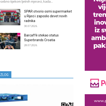
sebno tijekom ljetnih mjeseci, kada...
SPAR otvorio osmi supermarket
u Rijeci i zaposlio devet novih
radnika
30.07.2026.
Barcaffè stekao status
Superbrands Croatia
28.07.2026.
IZLOG