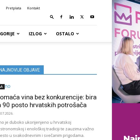
Pretplata
Kontakt
GORIJE
IZLOG
OSTALO
NAJNOVIJE OBJAVE
&A
omaća vina bez konkurencije: bira
h 90 posto hrvatskih potrošača
.07.2026.
no je duboko ukorijenjeno u hrvatskoj
stronomskoj i enološkoj tradiciji te zauzima važno
esto u svakodnevnim i svečanim prigodama.