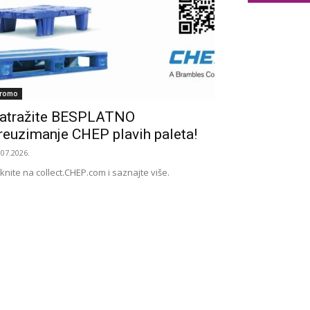
romo
atražite BESPLATNO
reuzimanje CHEP plavih paleta!
.07.2026.
iknite na collect.CHEP.com i saznajte više.