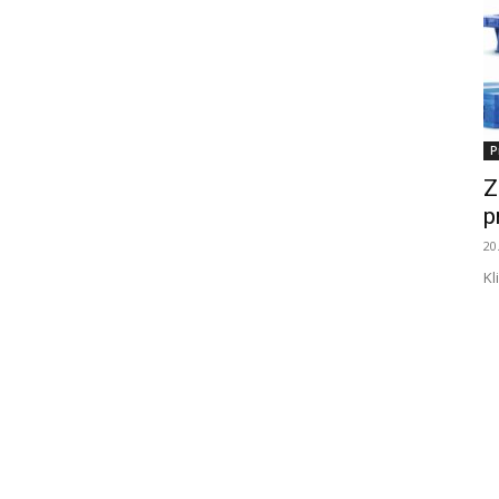
P
Z
p
20
Kl