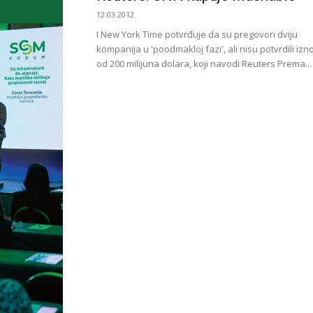
12.03.2012.
I New York Time potvrđuje da su pregovori dviju
kompanija u 'poodmakloj fazi', ali nisu potvrdili izn
od 200 milijuna dolara, koji navodi Reuters Prema...