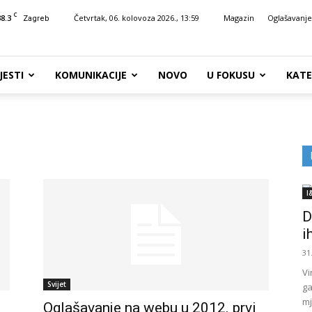
C
38.3
Četvrtak, 06. kolovoza 2026., 13:59
Magazin
Oglašavanje
Zagreb
JESTI
KOMUNIKACIJE
NOVO
U FOKUSU
KATE
I
D
i
31
Vi
Svijet
ga
mj
Oglašavanje na webu u 2012. prvi