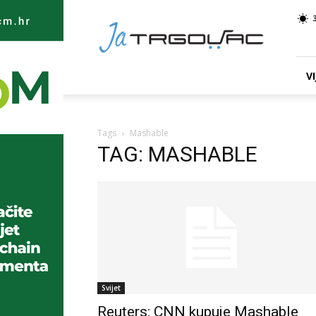
Ja
TRGOVAC
VI
Tags
Mashable
TAG: MASHABLE
Svijet
Reuters: CNN kupuje Mashable