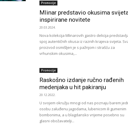
Promocije
Mlinar predstavio okusima svijet
inspirirane novitete
20.03.2024.
Nova kolekcija Mlinarovih gastro delicija predstavlj
spoj autentičnih okusa iz raznih krajeva svijeta. Sv
proizvod osmišljen je s pažnjom i strašću za
vrhunskim okusima,...
Promocije
Raskošno izdanje ručno rađenih
medenjaka u hit pakiranju
20.12.2022.
U svojem okružju mnogi od nas poznaju barem jed
osobu zaluđenu jagodama, lubenicom ili gumenim
bombonima, a u blagdansko vrijeme posebno su
glasni obožavatelji...