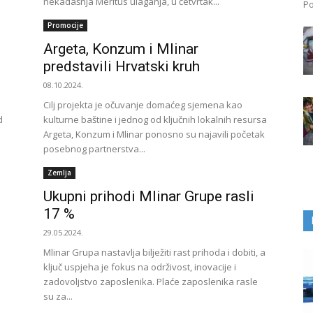
nekadašnja Meritus ulaganja, u četvrtak...
Po
Promocije
Argeta, Konzum i Mlinar
predstavili Hrvatski kruh
08.10.2024.
Cilj projekta je očuvanje domaćeg sjemena kao
d
kulturne baštine i jednog od ključnih lokalnih resursa
Argeta, Konzum i Mlinar ponosno su najavili početak
posebnog partnerstva...
Zemlja
Ukupni prihodi Mlinar Grupe rasli
17 %
29.05.2024.
Mlinar Grupa nastavlja bilježiti rast prihoda i dobiti, a
ključ uspjeha je fokus na održivost, inovacije i
zadovoljstvo zaposlenika. Plaće zaposlenika rasle
su za...