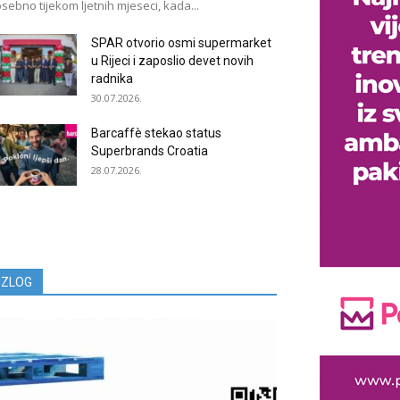
sebno tijekom ljetnih mjeseci, kada...
SPAR otvorio osmi supermarket
u Rijeci i zaposlio devet novih
radnika
30.07.2026.
Barcaffè stekao status
Superbrands Croatia
28.07.2026.
IZLOG