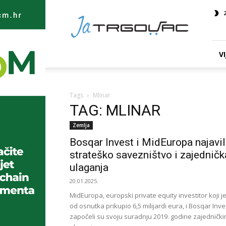
Ja
TRGOVAC
VI
Tags
Mlinar
TAG: MLINAR
Zemlja
Bosqar Invest i MidEuropa najavil
strateško savezništvo i zajedničk
ulaganja
20.01.2025.
MidEuropa, europski private equity investitor koji j
od osnutka prikupio 6,5 milijardi eura, i Bosqar Inve
započeli su svoju suradnju 2019. godine zajedničk