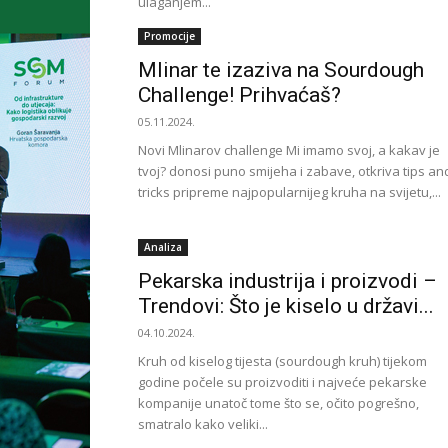
ulaganjem...
Promocije
Mlinar te izaziva na Sourdough
Challenge! Prihvaćaš?
05.11.2024.
Novi Mlinarov challenge Mi imamo svoj, a kakav je
tvoj? donosi puno smijeha i zabave, otkriva tips an
tricks pripreme najpopularnijeg kruha na svijetu,...
Analiza
Pekarska industrija i proizvodi –
Trendovi: Što je kiselo u državi...
04.10.2024.
Kruh od kiselog tijesta (sourdough kruh) tijekom
godine počele su proizvoditi i najveće pekarske
kompanije unatoč tome što se, očito pogrešno,
smatralo kako veliki...