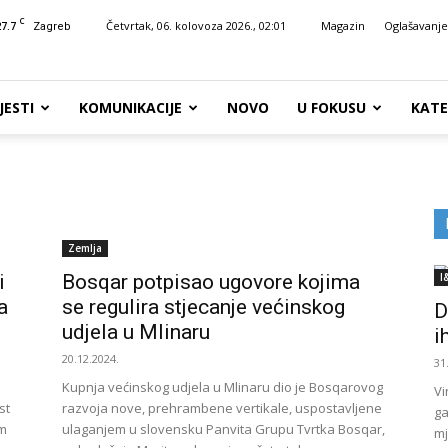
C
27.7
Četvrtak, 06. kolovoza 2026., 02:01
Magazin
Oglašavanje
Zagreb
JESTI
KOMUNIKACIJE
NOVO
U FOKUSU
KATE
Zemlja
i
Bosqar potpisao ugovore kojima
I
a
se regulira stjecanje većinskog
D
udjela u Mlinaru
i
20.12.2024.
31
e
Kupnja većinskog udjela u Mlinaru dio je Bosqarovog
Vi
st
razvoja nove, prehrambene vertikale, uspostavljene
ga
im
ulaganjem u slovensku Panvita Grupu Tvrtka Bosqar,
mj