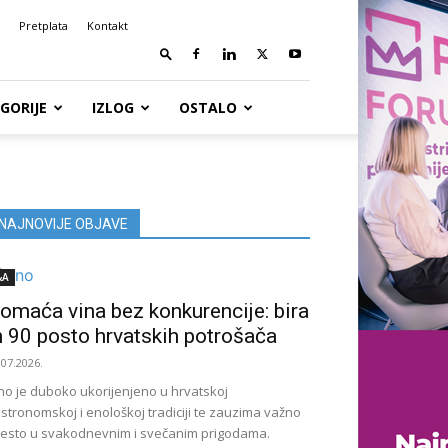
Pretplata
Kontakt
GORIJE
IZLOG
OSTALO
NAJNOVIJE OBJAVE
&A
omaća vina bez konkurencije: bira
h 90 posto hrvatskih potrošača
.07.2026.
no je duboko ukorijenjeno u hrvatskoj
stronomskoj i enološkoj tradiciji te zauzima važno
esto u svakodnevnim i svečanim prigodama.