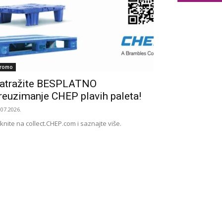
romo
atražite BESPLATNO
reuzimanje CHEP plavih paleta!
.07.2026.
iknite na collect.CHEP.com i saznajte više.