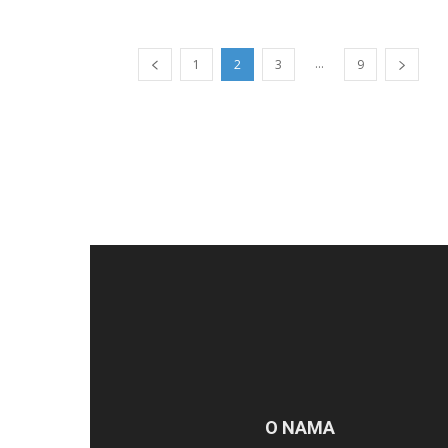
...
1
2
3
9
O NAMA