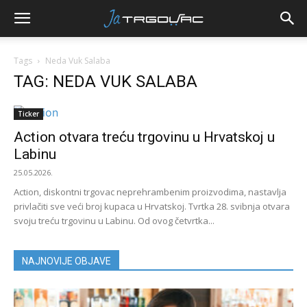
Tags
Neda Vuk Salaba
TAG: NEDA VUK SALABA
Ticker
Action otvara treću trgovinu u Hrvatskoj u
Labinu
25.05.2026.
Action, diskontni trgovac neprehrambenim proizvodima, nastavlja
privlačiti sve veći broj kupaca u Hrvatskoj. Tvrtka 28. svibnja otvara
svoju treću trgovinu u Labinu. Od ovog četvrtka...
NAJNOVIJE OBJAVE