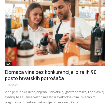
I&A
Domaća vina bez konkurencije: bira ih 90
posto hrvatskih potrošača
31.07.2026.
Vino je duboko ukorijenjeno u hrvatskoj gastronomskoj i enološkoj
tradiciji te zauzima važno mjesto u svakodnevnim i svečanim
prigodama. Posebno tijekom ljetnih mjeseci, kada...