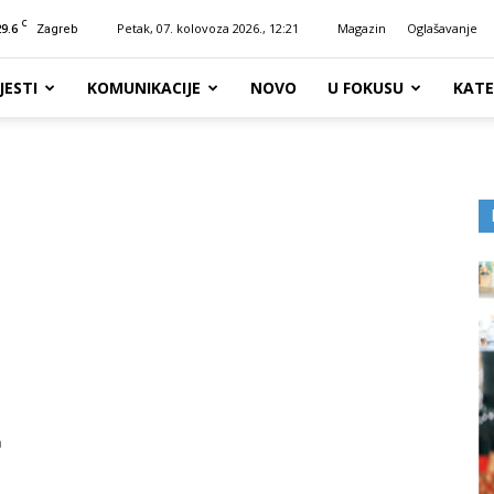
C
29.6
Petak, 07. kolovoza 2026., 12:21
Magazin
Oglašavanje
Zagreb
JESTI
KOMUNIKACIJE
NOVO
U FOKUSU
KATE
a