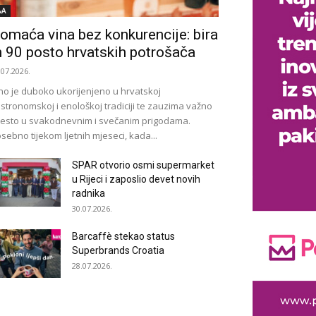
&A
omaća vina bez konkurencije: bira
h 90 posto hrvatskih potrošača
.07.2026.
no je duboko ukorijenjeno u hrvatskoj
stronomskoj i enološkoj tradiciji te zauzima važno
esto u svakodnevnim i svečanim prigodama.
sebno tijekom ljetnih mjeseci, kada...
SPAR otvorio osmi supermarket
u Rijeci i zaposlio devet novih
radnika
30.07.2026.
Barcaffè stekao status
Superbrands Croatia
28.07.2026.