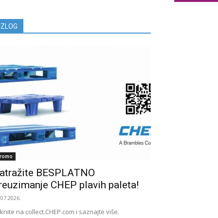
IZLOG
romo
atražite BESPLATNO
reuzimanje CHEP plavih paleta!
.07.2026.
iknite na collect.CHEP.com i saznajte više.