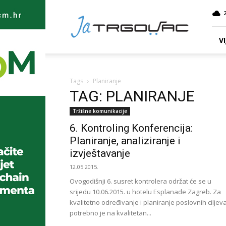
Ja
TRGOVAC
VI
Tags
Planiranje
TAG: PLANIRANJE
Tržišne komunikacije
6. Kontroling Konferencija:
Planiranje, analiziranje i
izvještavanje
12.05.2015.
Ovogodišnji 6. susret kontrolera održat će se u
srijedu 10.06.2015. u hotelu Esplanade Zagreb. Za
kvalitetno određivanje i planiranje poslovnih ciljev
potrebno je na kvalitetan...