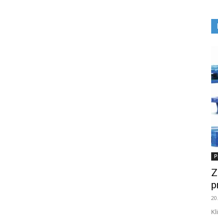
P
Z
p
20
Kl