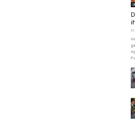
I
D
i
31
Vi
ga
mj
Po