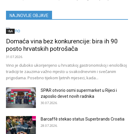
NAJNOVIJE OBJAVE
I&A
Domaća vina bez konkurencije: bira ih 90
posto hrvatskih potrošača
31.07.2026.
Vino je duboko ukorijenjeno u hrvatskoj gastronomskoj i enološkoj
tradiciji te zauzima važno mjesto u svakodnevnim i svečanim
prigodama. Posebno tijekom ljetnih mjeseci, kada...
SPAR otvorio osmi supermarket u Rijeci i
zaposlio devet novih radnika
30.07.2026.
Barcaffè stekao status Superbrands Croatia
28.07.2026.