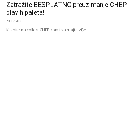
Zatražite BESPLATNO preuzimanje CHEP
plavih paleta!
20.07.2026.
Kliknite na collect.CHEP.com i saznajte više.