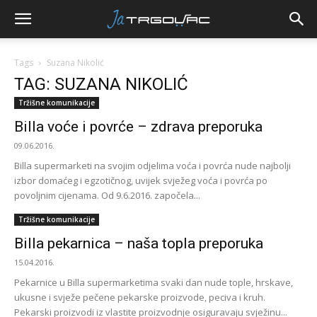
Tags
Suzana Nikolić
TAG: SUZANA NIKOLIĆ
Tržišne komunikacije
Billa voće i povrće – zdrava preporuka
09.06.2016.
Billa supermarketi na svojim odjelima voća i povrća nude najbolji
izbor domaćeg i egzotičnog, uvijek svježeg voća i povrća po
povoljnim cijenama. Od 9.6.2016. započela...
Tržišne komunikacije
Billa pekarnica – naša topla preporuka
15.04.2016.
Pekarnice u Billa supermarketima svaki dan nude tople, hrskave,
ukusne i svježe pečene pekarske proizvode, peciva i kruh.
Pekarski proizvodi iz vlastite proizvodnje osiguravaju svježinu...