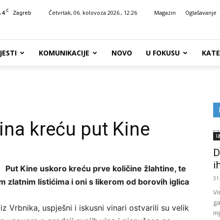
C
.4
Četvrtak, 06. kolovoza 2026., 12:26
Magazin
Oglašavanje
Zagreb
JESTI
KOMUNIKACIJE
NOVO
U FOKUSU
KATE
vina kreću put Kine
I
D
i
Put Kine uskoro kreću prve količine žlahtine, te
31
latnim listićima i oni s likerom od borovih iglica
Vi
ga
iz Vrbnika, uspješni i iskusni vinari ostvarili su velik
mj