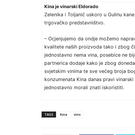
Kina je vinarski Eldorado
Zelenika i Toljanić uskoro u Gulinu kane
trgovačko predstavništvo.
– Ocjenjujemo da ondje možemo naprav
kvalitete naših proizvoda tako i zbog č
jednostavno nema vina, posebice ne bije
partnerica dodaje kako je zbog doneda
svjetskim vinima te sve većeg broja bog
konzumenata Kina danas pravi vinarski E
jednostavno morali znati iskoristiti.
TAGS
Kina
vino