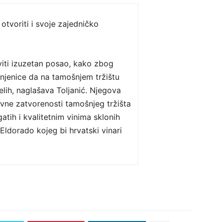
 otvoriti i svoje zajedničko
iti izuzetan posao, kako zbog
injenice da na tamošnjem tržištu
lih, naglašava Toljanić. Njegova
vne zatvorenosti tamošnjeg tržišta
atih i kvalitetnim vinima sklonih
ldorado kojeg bi hrvatski vinari