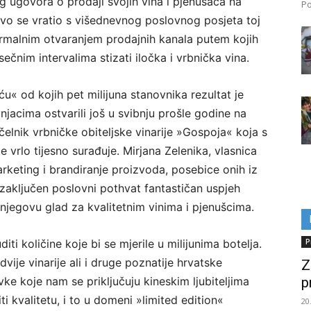
 ugovora o prodaji svojih vina i pjenušaca na
Po
vo se vratio s višednevnog poslovnog posjeta toj
 formalnim otvaranjem prodajnih kanala putem kojih
čnim intervalima stizati iločka i vrbnička vina.
ću« od kojih pet milijuna stanovnika rezultat je
acima ostvarili još u svibnju prošle godine na
elnik vrbničke obiteljske vinarije »Gospoja« koja s
e vrlo tijesno surađuje. Mirjana Zelenika, vlasnica
arketing i brandiranje proizvoda, posebice onih iz
 zaključen poslovni pothvat fantastičan uspjeh
i njegovu glad za kvalitetnim vinima i pjenušcima.
 količine koje bi se mjerile u milijunima botelja.
P
dvije vinarije ali i druge poznatije hrvatske
Z
ke koje nam se priključuju kineskim ljubiteljima
p
 kvalitetu, i to u domeni »limited edition«
20