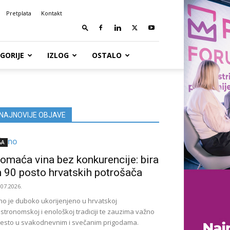
Pretplata
Kontakt
GORIJE
IZLOG
OSTALO
NAJNOVIJE OBJAVE
&A
omaća vina bez konkurencije: bira
h 90 posto hrvatskih potrošača
.07.2026.
no je duboko ukorijenjeno u hrvatskoj
stronomskoj i enološkoj tradiciji te zauzima važno
esto u svakodnevnim i svečanim prigodama.