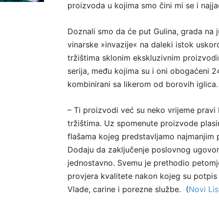
proizvoda u kojima smo čini mi se i najja
Doznali smo da će put Gulina, grada na j
vinarske »invazije« na daleki istok uskoro 
tržištima sklonim ekskluzivnim proizvodim
serija, među kojima su i oni obogaćeni 2
kombinirani sa likerom od borovih iglica.
– Ti proizvodi već su neko vrijeme pravi 
tržištima. Uz spomenute proizvode plasi
flašama kojeg predstavljamo najmanjim pj
Dodaju da zaključenje poslovnog ugovo
jednostavno. Svemu je prethodio petomje
provjera kvalitete nakon kojeg su potpis
Vlade, carine i porezne službe. (
Novi Lis