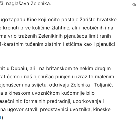
či, naglašava Zelenika.
Kl
ugozapadu Kine koji očito postaje žarište hrvatske
krenuti prve količine žlahtine, ali i neobičnih i na
a vrlo traženih Zelenikinih pjenušaca limitiranih
4-karatnim tučenim zlatnim listićima kao i pjenušci
hit u Dubaiu, ali i na britanskom te nekim drugim
rat ćemo i naš pjenušac punjen u izrazito malenim
enušcem na svijetu, otkrivaju Zelenika i Toljanić.
ra s kineskom uvozničkom kućomnije bilo
sečni niz formalnih predradnji, uzorkovanja i
 na ugovor stavili predstavnici uvoznika, kineske
t
)