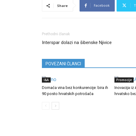
Facebook
T
Share
Prethodni članak
Interspar dolazi na šibenske Njivice
POVEZANI ČLANCI
I&A
Promocije
Domaća vina bez konkurencije: bira ih
Inovacija iz
90 posto hrvatskih potrošača
hrvatsko be