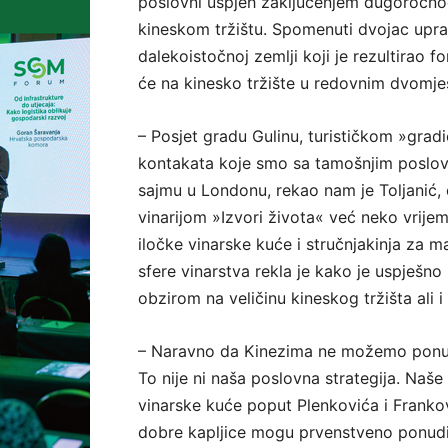
poslovni uspjeh zaključenjem dugoročnog
kineskom tržištu. Spomenuti dvojac upra
dalekoistočnoj zemlji koji je rezultirao
će na kinesko tržište u redovnim dvomjese
– Posjet gradu Gulinu, turističkom »gradi
kontakata koje smo sa tamošnjim poslovnj
sajmu u Londonu, rekao nam je Toljanić, č
vinarijom »Izvori života« već neko vrijem
iločke vinarske kuće i stručnjakinja za m
sfere vinarstva rekla je kako je uspješno
obzirom na veličinu kineskog tržišta ali 
– Naravno da Kinezima ne možemo ponuditi
To nije ni naša poslovna strategija. Naše 
vinarske kuće poput Plenkovića i Frankov
dobre kapljice mogu prvenstveno ponuditi