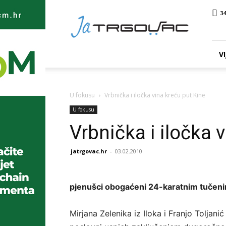
Ja
34
TRGOVAC
VI
U fokusu
Vrbnička i iločka vina kreću put Kine
U fokusu
Vrbnička i iločka 
jatrgovac.hr
-
03.02.2010.
pjenušci obogaćeni 24-karatnim tučenim z
Mirjana Zelenika iz Iloka i Franjo Toljanić 