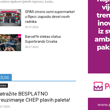
sebno tijekom ljetnih mjeseci, kada...
SPAR otvorio osmi supermarket
u Rijeci i zaposlio devet novih
radnika
30.07.2026.
Barcaffè stekao status
Superbrands Croatia
28.07.2026.
IZLOG
romo
atražite BESPLATNO
reuzimanje CHEP plavih paleta!
.07.2026.