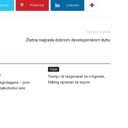
witter
Pinterest
Linkedin
Sljedeći članak
Zlatna nagrada dobrom developerskom duhu
Svijet
Trump i Xi razgovarat će o trgovini,
Peking oprezan sa sojom
 Agrolagune – prvo
zalkoholno vino