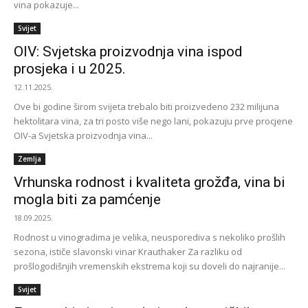
vina pokazuje...
Svijet
OIV: Svjetska proizvodnja vina ispod
prosjeka i u 2025.
12.11.2025.
Ove bi godine širom svijeta trebalo biti proizvedeno 232 milijuna
hektolitara vina, za tri posto više nego lani, pokazuju prve procjene
OIV-a Svjetska proizvodnja vina...
Zemlja
Vrhunska rodnost i kvaliteta grožđa, vina bi
mogla biti za pamćenje
18.09.2025.
Rodnost u vinogradima je velika, neusporediva s nekoliko prošlih
sezona, ističe slavonski vinar Krauthaker Za razliku od
prošlogodišnjih vremenskih ekstrema koji su doveli do najranije...
Svijet