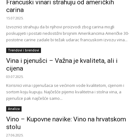
Francuski vinari strahuju od američkih
carina
15.07.2025.
Izvoznici strahuju da bi njihovi proizvodi zbog carina mogli
poskupjeti i postati nedostižni brojnim Amerikancima Američke 30-
postotne carine zadale bi težak udarac francuskom izvozu vina...
Trendovi i brendovi
Vina i pjenušci – Važna je kvaliteta, ali i
cijena
03.07.2025.
Korisnici vina i pjenušaca se većinom vode kvalitetom, cijenom i
sortom koju kupuju. Najčešće pijemo kvalitetna i stolna vina, a
pjenušce pak najčešće samo...
Analiza
Vino – Kupovne navike: Vino na hrvatskom
stolu
27.06.2025.