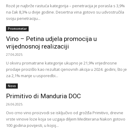
Rozé je najbrže rastuća kategorija – penetracija je porasla s 3,9%
na čak 8,3% u dvije godine. Desertna vina gotovo su udvostručila
svoju penetraciju...
Promometar
Vino – Petina udjela promocija u
vrijednosnoj realizaciji
27.06.2025.
U okviru promatrane kategorije ukupno je 21,9% vrijednosne
prodaje proizišlo kao rezultat cjenovnih akcija u 2024. godini, što je
za 2,1% manje u usporedbi...
Novo
Primitivo di Manduria DOC
26.06.2025.
Ovo crno vino proizvodi se isključivo od grožđa Primitivo, drevne
vrste vinove loze koja se uzgaja diljem Mediterana Nakon gotovo
100 godina povijesti, u kojoj...