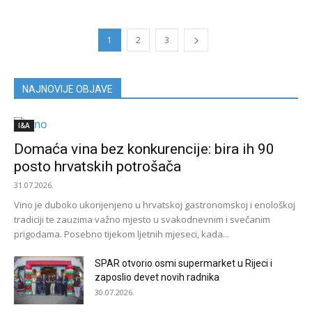
1
2
3
NAJNOVIJE OBJAVE
I&A
Domaća vina bez konkurencije: bira ih 90
posto hrvatskih potrošača
31.07.2026.
Vino je duboko ukorijenjeno u hrvatskoj gastronomskoj i enološkoj
tradiciji te zauzima važno mjesto u svakodnevnim i svečanim
prigodama. Posebno tijekom ljetnih mjeseci, kada...
SPAR otvorio osmi supermarket u Rijeci i
zaposlio devet novih radnika
30.07.2026.