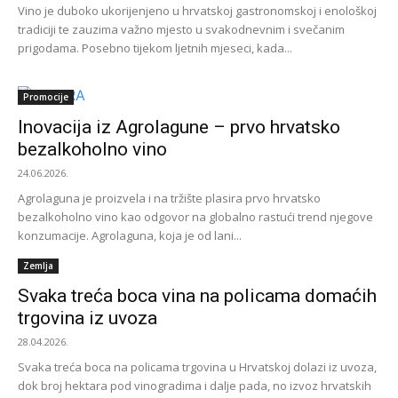
Vino je duboko ukorijenjeno u hrvatskoj gastronomskoj i enološkoj
tradiciji te zauzima važno mjesto u svakodnevnim i svečanim
prigodama. Posebno tijekom ljetnih mjeseci, kada...
Promocije
Inovacija iz Agrolagune – prvo hrvatsko
bezalkoholno vino
24.06.2026.
Agrolaguna je proizvela i na tržište plasira prvo hrvatsko
bezalkoholno vino kao odgovor na globalno rastući trend njegove
konzumacije. Agrolaguna, koja je od lani...
Zemlja
Svaka treća boca vina na policama domaćih
trgovina iz uvoza
28.04.2026.
Svaka treća boca na policama trgovina u Hrvatskoj dolazi iz uvoza,
dok broj hektara pod vinogradima i dalje pada, no izvoz hrvatskih