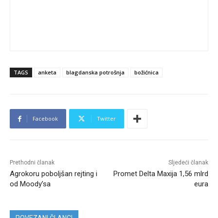
TAGS
anketa
blagdanska potrošnja
božićnica
Facebook
Twitter
Prethodni članak
Sljedeći članak
Agrokoru poboljšan rejting i
Promet Delta Maxija 1,56 mlrd
od Moody’sa
eura