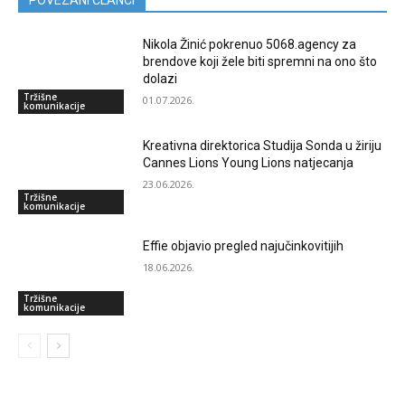
POVEZANI ČLANCI
Nikola Žinić pokrenuo 5068.agency za
brendove koji žele biti spremni na ono što
dolazi
Tržišne
01.07.2026.
komunikacije
Kreativna direktorica Studija Sonda u žiriju
Cannes Lions Young Lions natjecanja
23.06.2026.
Tržišne
komunikacije
Effie objavio pregled najučinkovitijih
18.06.2026.
Tržišne
komunikacije