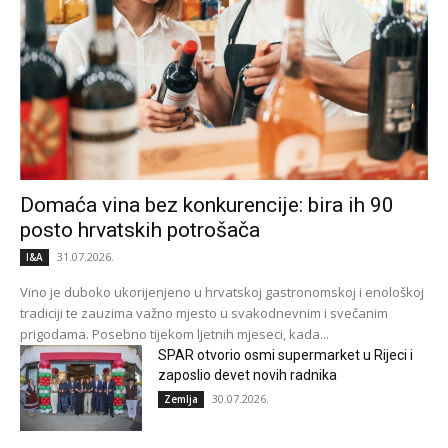
Domaća vina bez konkurencije: bira ih 90
posto hrvatskih potrošača
31.07.2026.
I&A
Vino je duboko ukorijenjeno u hrvatskoj gastronomskoj i enološkoj
tradiciji te zauzima važno mjesto u svakodnevnim i svečanim
prigodama. Posebno tijekom ljetnih mjeseci, kada...
SPAR otvorio osmi supermarket u Rijeci i
zaposlio devet novih radnika
30.07.2026.
Zemlja