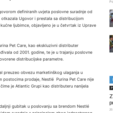
Po
ugovorom definiranih uvjeta poslovne suradnje od
 otkazala Ugovor i prestala sa distribucijom
kućne ljubimce, objavljeno je u četvrtak iz Uprave
rina Pet Care, kao ekskluzivni distributer
ivala od 2001. godine, te je u trajanju poslovne
ovorene distribucijske parametre.
pal preuzeo obvezu marketinškog ulaganja u
m postocima prodaje, Nestlé Purina Pet Care nije
me je Atlantic Grupi kao distributeru nanijela
P
Z
p
 daljnji gubitak u poslovanju sa brendom Nestlé
20