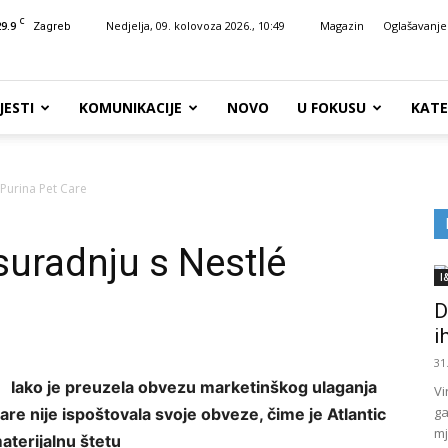
C
29.9
Nedjelja, 09. kolovoza 2026., 10:49
Magazin
Oglašavanje
Zagreb
JESTI
KOMUNIKACIJE
NOVO
U FOKUSU
KATE
 Purina Pet Care
suradnju s Nestlé
I
D
i
31
Iako je preuzela obvezu marketinškog ulaganja
Vi
ga
are nije ispoštovala svoje obveze, čime je Atlantic
mj
aterijalnu štetu