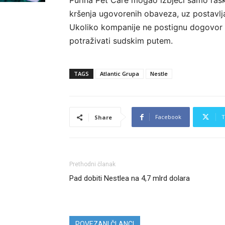
Purina Pet Care mogao izbjeći samo ras
kršenja ugovorenih obaveza, uz postavlj
Ukoliko kompanije ne postignu dogovor 
potraživati sudskim putem.
TAGS
Atlantic Grupa
Nestle
Facebook
T
Share
Prethodni članak
Pad dobiti Nestlea na 4,7 mlrd dolara
POVEZANI ČLANCI