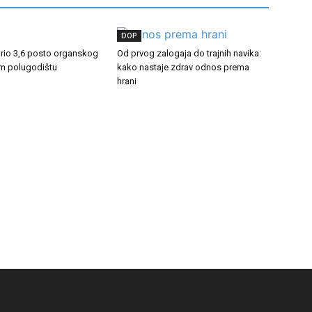
DOP
ario 3,6 posto organskog
Od prvog zalogaja do trajnih navika:
om polugodištu
kako nastaje zdrav odnos prema
hrani