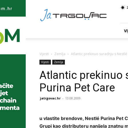
Ja
TRGOVAC
VI
Vijesti
Zemlja
Atlantic prekinuo suradnju s Nestlé
Vijesti
Zemlja
Atlantic prekinuo 
Purina Pet Care
jatrgovac.hr
-
13.08.2009.
u vlastite brendove, Nestlé Purina Pet C
Grupi kao distributeru nanijela znatnu m