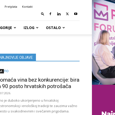
Pretplata
Kontakt
GORIJE
IZLOG
OSTALO
NAJNOVIJE OBJAVE
&A
omaća vina bez konkurencije: bira
h 90 posto hrvatskih potrošača
.07.2026.
no je duboko ukorijenjeno u hrvatskoj
stronomskoj i enološkoj tradiciji te zauzima važno
esto u svakodnevnim i svečanim prigodama.