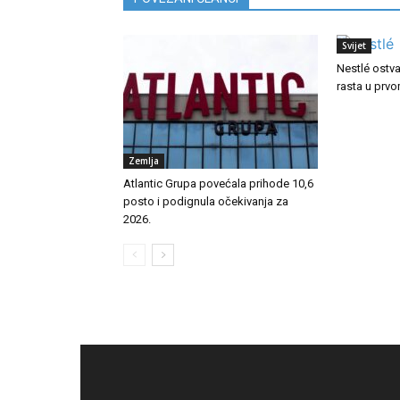
Svijet
Nestlé ostv
rasta u prv
Zemlja
Atlantic Grupa povećala prihode 10,6
posto i podignula očekivanja za
2026.