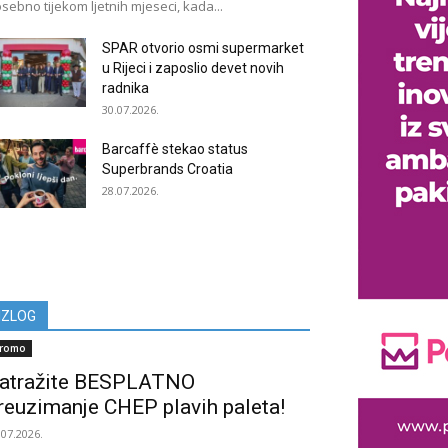
sebno tijekom ljetnih mjeseci, kada...
SPAR otvorio osmi supermarket
u Rijeci i zaposlio devet novih
radnika
30.07.2026.
Barcaffè stekao status
Superbrands Croatia
28.07.2026.
IZLOG
romo
atražite BESPLATNO
reuzimanje CHEP plavih paleta!
.07.2026.