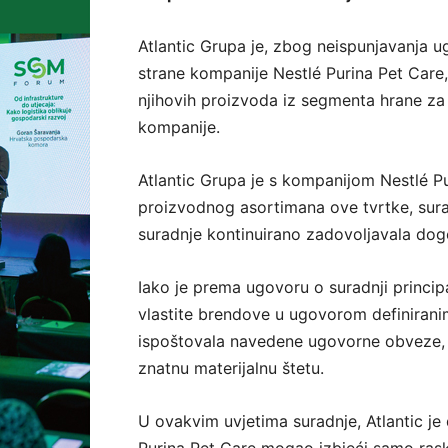
Atlantic Grupa je, zbog neispunjavanja 
strane kompanije Nestlé Purina Pet Care,
njihovih proizvoda iz segmenta hrane za 
kompanije.
Atlantic Grupa je s kompanijom Nestlé Pu
proizvodnog asortimana ove tvrtke, surađ
suradnje kontinuirano zadovoljavala dog
Iako je prema ugovoru o suradnji princi
vlastite brendove u ugovorom definirani
ispoštovala navedene ugovorne obveze, či
znatnu materijalnu štetu.
U ovakvim uvjetima suradnje, Atlantic je