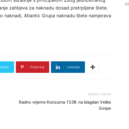
kidom suradnje s principalom zbog jednostranog
Kl
anje zahtjeva za naknadu dosad pretrpljene štete.
o naknadi, Atlantic Grupa naknadu štete namjerava
witter
Pinterest
Linkedin
Sljedeći članak
Radno vrijeme Konzuma 15.08. na blagdan Velike
Gospe