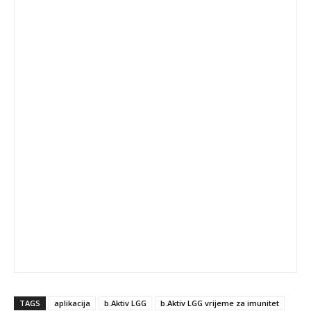
TAGS
aplikacija
b.Aktiv LGG
b.Aktiv LGG vrijeme za imunitet