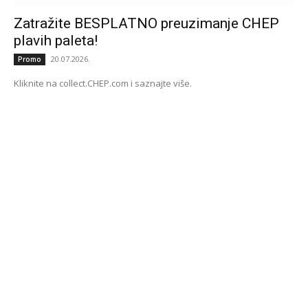
Zatražite BESPLATNO preuzimanje CHEP
plavih paleta!
20.07.2026.
Promo
Kliknite na collect.CHEP.com i saznajte više.