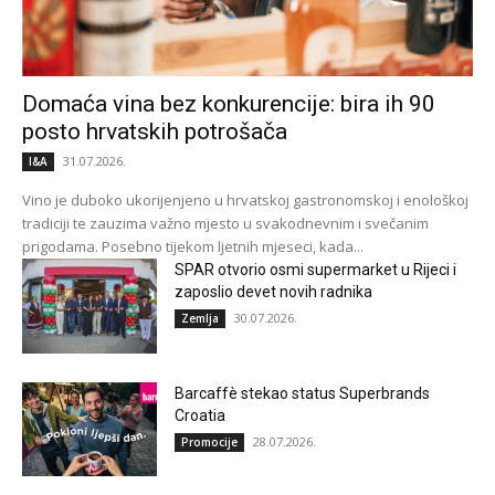
Domaća vina bez konkurencije: bira ih 90
posto hrvatskih potrošača
31.07.2026.
I&A
Vino je duboko ukorijenjeno u hrvatskoj gastronomskoj i enološkoj
tradiciji te zauzima važno mjesto u svakodnevnim i svečanim
prigodama. Posebno tijekom ljetnih mjeseci, kada...
SPAR otvorio osmi supermarket u Rijeci i
zaposlio devet novih radnika
30.07.2026.
Zemlja
Barcaffè stekao status Superbrands
Croatia
28.07.2026.
Promocije