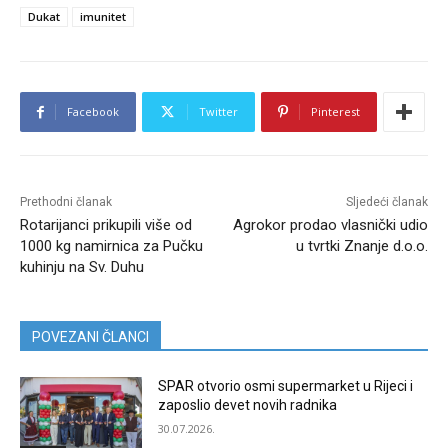
Dukat
imunitet
Facebook
Twitter
Pinterest
Prethodni članak
Sljedeći članak
Rotarijanci prikupili više od
Agrokor prodao vlasnički udio
1000 kg namirnica za Pučku
u tvrtki Znanje d.o.o.
kuhinju na Sv. Duhu
POVEZANI ČLANCI
SPAR otvorio osmi supermarket u Rijeci i
zaposlio devet novih radnika
30.07.2026.