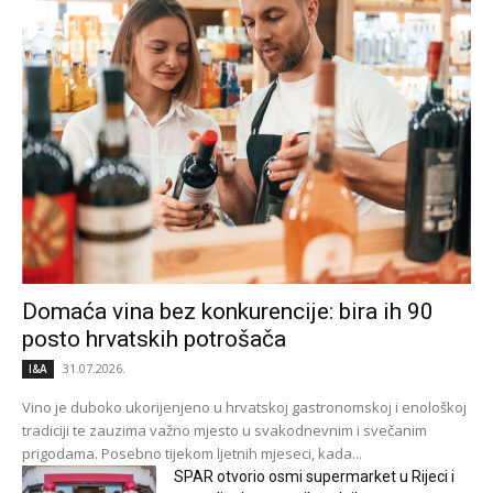
Domaća vina bez konkurencije: bira ih 90
posto hrvatskih potrošača
31.07.2026.
I&A
Vino je duboko ukorijenjeno u hrvatskoj gastronomskoj i enološkoj
tradiciji te zauzima važno mjesto u svakodnevnim i svečanim
prigodama. Posebno tijekom ljetnih mjeseci, kada...
SPAR otvorio osmi supermarket u Rijeci i