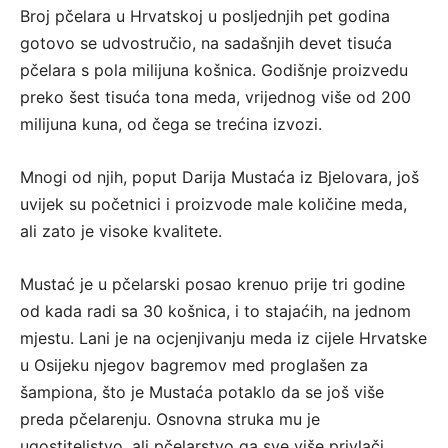
Broj pčelara u Hrvatskoj u posljednjih pet godina
gotovo se udvostručio, na sadašnjih devet tisuća
pčelara s pola milijuna košnica. Godišnje proizvedu
preko šest tisuća tona meda, vrijednog više od 200
milijuna kuna, od čega se trećina izvozi.
Mnogi od njih, poput Darija Mustaća iz Bjelovara, još
uvijek su početnici i proizvode male količine meda,
ali zato je visoke kvalitete.
Mustać je u pčelarski posao krenuo prije tri godine
od kada radi sa 30 košnica, i to stajaćih, na jednom
mjestu. Lani je na ocjenjivanju meda iz cijele Hrvatske
u Osijeku njegov bagremov med proglašen za
šampiona, što je Mustaća potaklo da se još više
preda pčelarenju. Osnovna struka mu je
ugostiteljstvo, ali pčelarstvo ga sve više privlači.