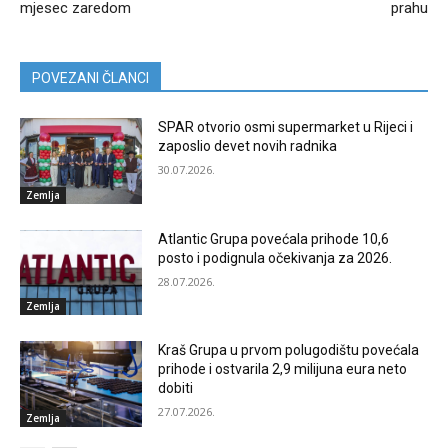
mjesec zaredom
prahu
POVEZANI ČLANCI
SPAR otvorio osmi supermarket u Rijeci i
zaposlio devet novih radnika
30.07.2026.
Zemlja
Atlantic Grupa povećala prihode 10,6
posto i podignula očekivanja za 2026.
28.07.2026.
Zemlja
Kraš Grupa u prvom polugodištu povećala
prihode i ostvarila 2,9 milijuna eura neto
dobiti
27.07.2026.
Zemlja