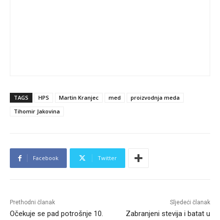
TAGS
HPS
Martin Kranjec
med
proizvodnja meda
Tihomir Jakovina
Facebook
Twitter
Prethodni članak
Sljedeći članak
Očekuje se pad potrošnje 10.
Zabranjeni stevija i batat u