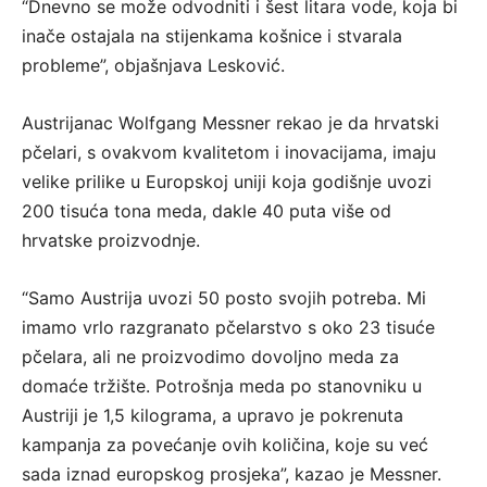
“Dnevno se može odvodniti i šest litara vode, koja bi
inače ostajala na stijenkama košnice i stvarala
probleme”, objašnjava Lesković.
Austrijanac Wolfgang Messner rekao je da hrvatski
pčelari, s ovakvom kvalitetom i inovacijama, imaju
velike prilike u Europskoj uniji koja godišnje uvozi
200 tisuća tona meda, dakle 40 puta više od
hrvatske proizvodnje.
“Samo Austrija uvozi 50 posto svojih potreba. Mi
imamo vrlo razgranato pčelarstvo s oko 23 tisuće
pčelara, ali ne proizvodimo dovoljno meda za
domaće tržište. Potrošnja meda po stanovniku u
Austriji je 1,5 kilograma, a upravo je pokrenuta
kampanja za povećanje ovih količina, koje su već
sada iznad europskog prosjeka”, kazao je Messner.