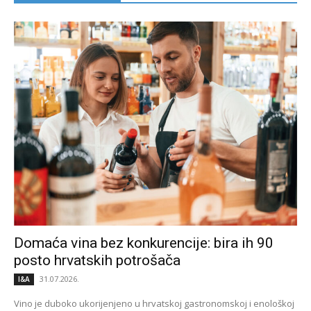
Domaća vina bez konkurencije: bira ih 90
posto hrvatskih potrošača
31.07.2026.
I&A
Vino je duboko ukorijenjeno u hrvatskoj gastronomskoj i enološkoj