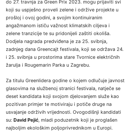
do 27. travnja za Green Prix 2023. mogu prijaviti svi
koji su uspješno proveli zelene i održive projekte u
prošloj i ovoj godini, a svojim kontinuiranim
angažmanom ističu važnost klimatskih ciljeva i
zelene tranzicije te su pridonijeli zaštiti okoliša.
Dodjela nagrada predviđena je za 25. svibnja,
zadnjeg dana Greencajt festivala, koji se održava 24.
i 25. svibnja u prostorima stare Tvornice električnih
žarulja i Rougemarin Parka u Zagrebu.
Za titulu Greenlidera godine o kojem odlučuje javnost
glasovima na službenoj stranici festivala, natječe se
deset kandidata koji svojom djelovanjem služe kao
pozitivan primjer te motiviraju i potiče druge na
usvajanje održivih vrijednosti. Ovogodišnji kandidati
su:
David Pejić
, mladi poduzetnik koji je proglašen
najboljim ekološkim poljoprivrednikom u Europi.