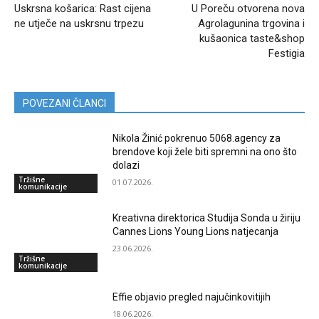
Uskrsna košarica: Rast cijena
U Poreču otvorena nova
ne utječe na uskrsnu trpezu
Agrolagunina trgovina i
kušaonica taste&shop
Festigia
POVEZANI ČLANCI
Nikola Žinić pokrenuo 5068.agency za
brendove koji žele biti spremni na ono što
dolazi
Tržišne
01.07.2026.
komunikacije
Kreativna direktorica Studija Sonda u žiriju
Cannes Lions Young Lions natjecanja
23.06.2026.
Tržišne
komunikacije
Effie objavio pregled najučinkovitijih
18.06.2026.