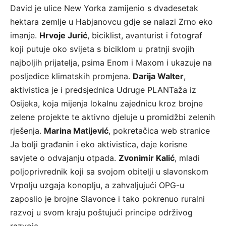
David je ulice New Yorka zamijenio s dvadesetak
hektara zemlje u Habjanovcu gdje se nalazi Zrno eko
imanje.
Hrvoje Jurić
, biciklist, avanturist i fotograf
koji putuje oko svijeta s biciklom u pratnji svojih
najboljih prijatelja, psima Enom i Maxom i ukazuje na
posljedice klimatskih promjena.
Darija Walter
,
aktivistica je i predsjednica Udruge PLANTaža iz
Osijeka, koja mijenja lokalnu zajednicu kroz brojne
zelene projekte te aktivno djeluje u promidžbi zelenih
rješenja.
Marina Matijević
, pokretačica web stranice
Ja bolji građanin i eko aktivistica, daje korisne
savjete o odvajanju otpada.
Zvonimir Kalić
, mladi
poljoprivrednik koji sa svojom obitelji u slavonskom
Vrpolju uzgaja konoplju, a zahvaljujući OPG-u
zaposlio je brojne Slavonce i tako pokrenuo ruralni
razvoj u svom kraju poštujući principe održivog