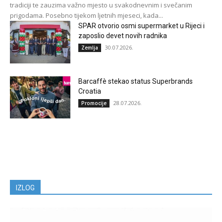
tradiciji te zauzima važno mjesto u svakodnevnim i svečanim
prigodama. Posebno tijekom ljetnih mjeseci, kada...
SPAR otvorio osmi supermarket u Rijeci i
zaposlio devet novih radnika
30.07.2026.
Zemlja
Barcaffè stekao status Superbrands
Croatia
28.07.2026.
Promocije
IZLOG