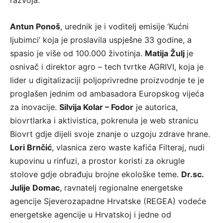
razvoja.
Antun Ponoš
, urednik je i voditelj emisije ‘Kućni
ljubimci’ koja je proslavila uspješne 33 godine, a
spasio je više od 100.000 životinja.
Matija Žulj
je
osnivač i direktor agro – tech tvrtke AGRIVI, koja je
lider u digitalizaciji poljoprivredne proizvodnje te je
proglašen jednim od ambasadora Europskog vijeća
za inovacije.
Silvija Kolar – Fodor
je autorica,
biovrtlarka i aktivistica, pokrenula je web stranicu
Biovrt gdje dijeli svoje znanje o uzgoju zdrave hrane.
Lori Brnčić
, vlasnica zero waste kafića Filteraj, nudi
kupovinu u rinfuzi, a prostor koristi za okrugle
stolove gdje obrađuju brojne ekološke teme.
Dr.sc.
Julije Domac
, ravnatelj regionalne energetske
agencije Sjeverozapadne Hrvatske (REGEA) vodeće
energetske agencije u Hrvatskoj i jedne od