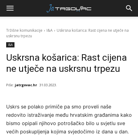
Tržišne komunikacije
I&A
Uskrsna košarica: Rast cijena ne utječe na
uskrsnu trpezu
I&A
Uskrsna košarica: Rast cijena
ne utječe na uskrsnu trpezu
Piše:
jatrgovac.hr
31.03.2023.
Uskrs se polako primiče pa smo proveli naše
redovito istraživanje među hrvatskim građanima kako
bismo opipali njihovo potrošačko bilo u svjetlu sve
većih poskupljenja kojima svjedočimo iz dana u dan.