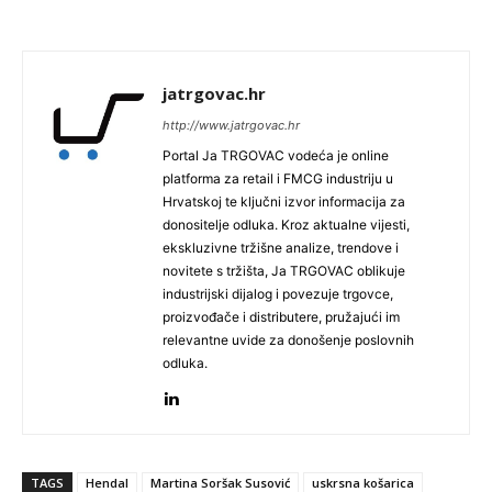
jatrgovac.hr
http://www.jatrgovac.hr
Portal Ja TRGOVAC vodeća je online
platforma za retail i FMCG industriju u
Hrvatskoj te ključni izvor informacija za
donositelje odluka. Kroz aktualne vijesti,
ekskluzivne tržišne analize, trendove i
novitete s tržišta, Ja TRGOVAC oblikuje
industrijski dijalog i povezuje trgovce,
proizvođače i distributere, pružajući im
relevantne uvide za donošenje poslovnih
odluka.
TAGS
Hendal
Martina Soršak Susović
uskrsna košarica