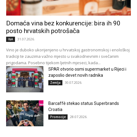
Domaća vina bez konkurencije: bira ih 90
posto hrvatskih potrošača
31.07.2026.
I&A
Vino je duboko ukorijenjeno u hrvatskoj gastronomskoj i enološkoj
tradiciji te zauzima važno mjesto u svakodnevnim i svečanim
prigodama. Posebno tijekom ljetnih mjeseci, kada...
SPAR otvorio osmi supermarket u Rijeci i
zaposlio devet novih radnika
30.07.2026.
Zemlja
Barcaffè stekao status Superbrands
Croatia
28.07.2026.
Promocije