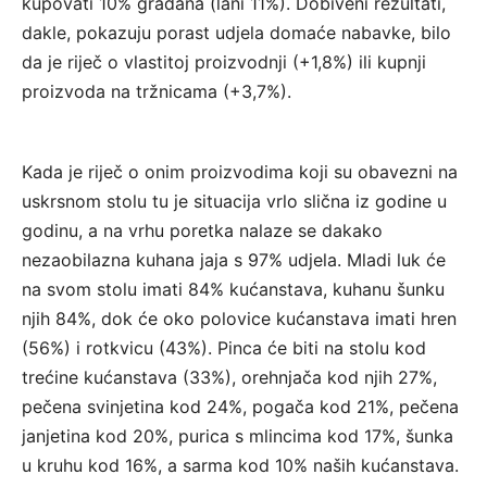
kupovati 10% građana (lani 11%). Dobiveni rezultati,
dakle, pokazuju porast udjela domaće nabavke, bilo
da je riječ o vlastitoj proizvodnji (+1,8%) ili kupnji
proizvoda na tržnicama (+3,7%).
Kada je riječ o onim proizvodima koji su obavezni na
uskrsnom stolu tu je situacija vrlo slična iz godine u
godinu, a na vrhu poretka nalaze se dakako
nezaobilazna kuhana jaja s 97% udjela. Mladi luk će
na svom stolu imati 84% kućanstava, kuhanu šunku
njih 84%, dok će oko polovice kućanstava imati hren
(56%) i rotkvicu (43%). Pinca će biti na stolu kod
trećine kućanstava (33%), orehnjača kod njih 27%,
pečena svinjetina kod 24%, pogača kod 21%, pečena
janjetina kod 20%, purica s mlincima kod 17%, šunka
u kruhu kod 16%, a sarma kod 10% naših kućanstava.