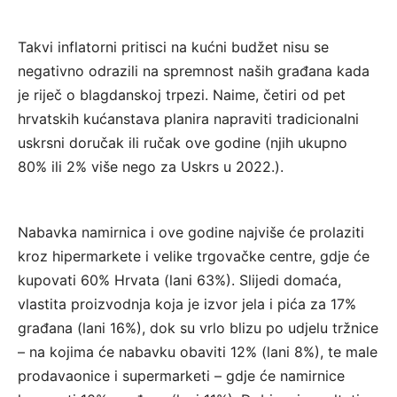
Takvi inflatorni pritisci na kućni budžet nisu se
negativno odrazili na spremnost naših građana kada
je riječ o blagdanskoj trpezi. Naime, četiri od pet
hrvatskih kućanstava planira napraviti tradicionalni
uskrsni doručak ili ručak ove godine (njih ukupno
80% ili 2% više nego za Uskrs u 2022.).
Nabavka namirnica i ove godine najviše će prolaziti
kroz hipermarkete i velike trgovačke centre, gdje će
kupovati 60% Hrvata (lani 63%). Slijedi domaća,
vlastita proizvodnja koja je izvor jela i pića za 17%
građana (lani 16%), dok su vrlo blizu po udjelu tržnice
– na kojima će nabavku obaviti 12% (lani 8%), te male
prodavaonice i supermarketi – gdje će namirnice