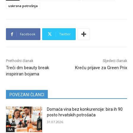
uskrsna potrošnja
Facebook
Twitter
Prethodni članak
Sljedeći članak
Treći dm beauty break
Kreću prijave za Green Prix
inspiriran bojama
POVEZANI ČLANCI
Domaća vina bez konkurencije: bira ih 90
posto hrvatskih potrošača
31.07.2026.
I&A