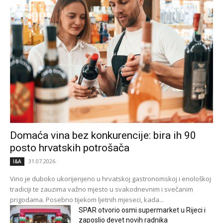
Domaća vina bez konkurencije: bira ih 90
posto hrvatskih potrošača
31.07.2026.
I&A
Vino je duboko ukorijenjeno u hrvatskoj gastronomskoj i enološkoj
tradiciji te zauzima važno mjesto u svakodnevnim i svečanim
prigodama. Posebno tijekom ljetnih mjeseci, kada...
SPAR otvorio osmi supermarket u Rijeci i
zaposlio devet novih radnika