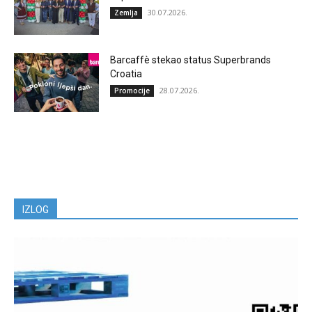
30.07.2026.
Zemlja
Barcaffè stekao status Superbrands
Croatia
28.07.2026.
Promocije
IZLOG