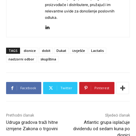
proizvođače i distributere, pružajući im
relevantne uvide za donošenje poslovnih
odluka.
TAGS
dionice
dobit
Dukat
izvješće
Lactalis
nadzorni odbor
skupština
Facebook
Twitter
Pinterest
Prethodni članak
Sljedeći članak
Udruga gradova traži hitne
Atlantic grupa isplaćuje
izmjene Zakona o trgovini
dividendu od sedam kuna po
dionici