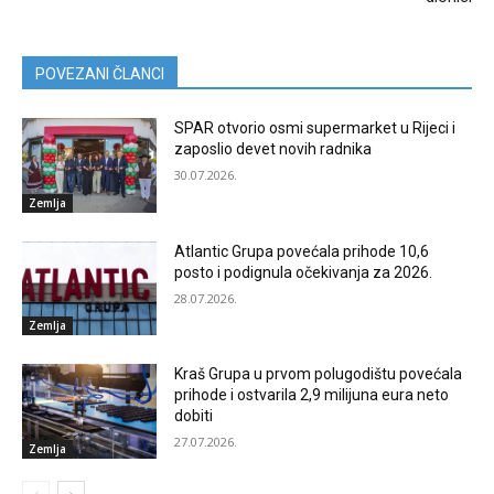
POVEZANI ČLANCI
SPAR otvorio osmi supermarket u Rijeci i
zaposlio devet novih radnika
30.07.2026.
Zemlja
Atlantic Grupa povećala prihode 10,6
posto i podignula očekivanja za 2026.
28.07.2026.
Zemlja
Kraš Grupa u prvom polugodištu povećala
prihode i ostvarila 2,9 milijuna eura neto
dobiti
27.07.2026.
Zemlja