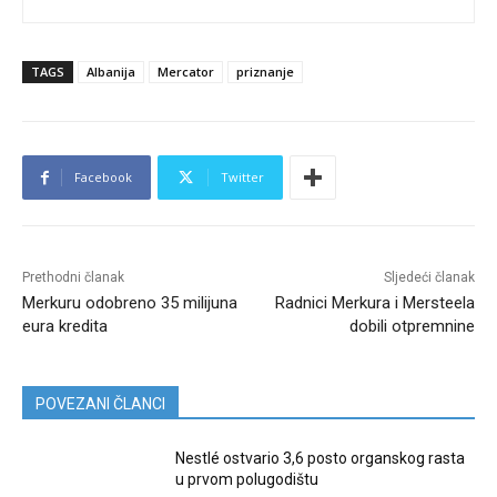
TAGS
Albanija
Mercator
priznanje
Facebook
Twitter
Prethodni članak
Sljedeći članak
Merkuru odobreno 35 milijuna
Radnici Merkura i Mersteela
eura kredita
dobili otpremnine
POVEZANI ČLANCI
Nestlé ostvario 3,6 posto organskog rasta
u prvom polugodištu