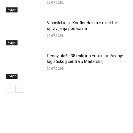
23.07.2026.
Svijet
Vlasnik Lidla i Kauflanda ulazi u sektor
upravljanja podacima
22.07.2026.
Svijet
Penny ulaže 38 milijuna eura u proširenje
logističkog centra u Mađarskoj
22.07.2026.
Svijet