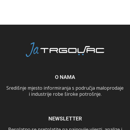
O NAMA
Središnje mjesto informiranja s područja maloprodaje
i industrije robe široke potrošnje.
NEWSLETTER
Besplatno se pretplatite na najnovije vijesti, analize i