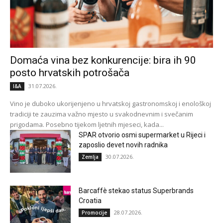
Domaća vina bez konkurencije: bira ih 90
posto hrvatskih potrošača
31.07.2026.
I&A
Vino je duboko ukorijenjeno u hrvatskoj gastronomskoj i enološkoj
tradiciji te zauzima važno mjesto u svakodnevnim i svečanim
prigodama. Posebno tijekom ljetnih mjeseci, kada...
SPAR otvorio osmi supermarket u Rijeci i
zaposlio devet novih radnika
30.07.2026.
Zemlja
Barcaffè stekao status Superbrands
Croatia
28.07.2026.
Promocije