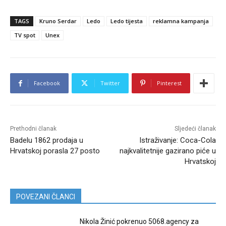
TAGS
Kruno Serdar
Ledo
Ledo tijesta
reklamna kampanja
TV spot
Unex
Facebook
Twitter
Pinterest
Prethodni članak
Sljedeći članak
Badelu 1862 prodaja u
Istraživanje: Coca-Cola
Hrvatskoj porasla 27 posto
najkvalitetnije gazirano piće u
Hrvatskoj
POVEZANI ČLANCI
Nikola Žinić pokrenuo 5068.agency za