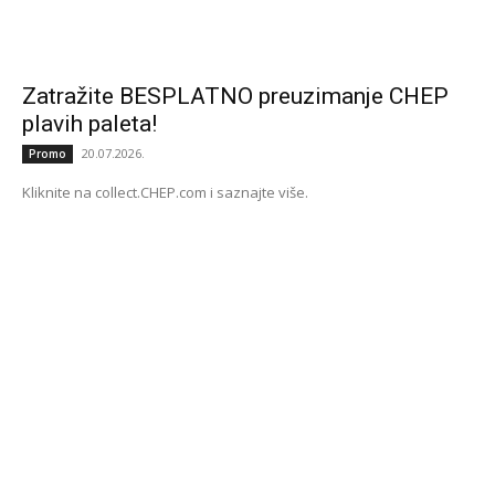
Zatražite BESPLATNO preuzimanje CHEP
plavih paleta!
20.07.2026.
Promo
Kliknite na collect.CHEP.com i saznajte više.