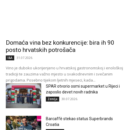
Domaća vina bez konkurencije: bira ih 90
posto hrvatskih potrošača
31.07.2026.
I&A
Vino je duboko ukorijenjeno u hrvatskoj gastronomskoj i enološkoj
tradiciji te zauzima važno mjesto u svakodnevnim i svečanim
prigodama. Posebno tijekom ljetnih mjeseci, kada...
SPAR otvorio osmi supermarket u Rijeci i
zaposlio devet novih radnika
30.07.2026.
Zemlja
Barcaffè stekao status Superbrands
Croatia