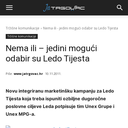
Tržišne komunikacije
Nema ili - jedini mogući odabir su Ledo Tijesta
Tržišne komunikacije
Nema ili – jedini mogući
odabir su Ledo Tijesta
Piše:
www.jatrgovac.hr
10.11.2011.
Novu integriranu marketinšku kampanju za Ledo
Tijesta koja treba ispuniti ozbiljne dugoročne
poslovne ciljeve Leda potpisuje tim Unex Grupe i
Unex MPG-a.