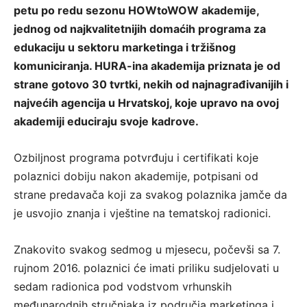
petu po redu sezonu HOWtoWOW akademije,
jednog od najkvalitetnijih domaćih programa za
edukaciju u sektoru marketinga i tržišnog
komuniciranja. HURA-ina akademija priznata je od
strane gotovo 30 tvrtki, nekih od najnagrađivanijih i
najvećih agencija u Hrvatskoj, koje upravo na ovoj
akademiji educiraju svoje kadrove.
Ozbiljnost programa potvrđuju i certifikati koje
polaznici dobiju nakon akademije, potpisani od
strane predavača koji za svakog polaznika jamče da
je usvojio znanja i vještine na tematskoj radionici.
Znakovito svakog sedmog u mjesecu, počevši sa 7.
rujnom 2016. polaznici će imati priliku sudjelovati u
sedam radionica pod vodstvom vrhunskih
međunarodnih stručnjaka iz područja marketinga i