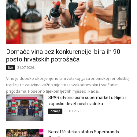
Domaća vina bez konkurencije: bira ih 90
posto hrvatskih potrošača
31.07.2026.
I&A
Vino je duboko ukorijenjeno u hrvatskoj gastronomskoj i enološkoj
tradiciji te zauzima važno mjesto u svakodnevnim i svečanim
prigodama. Posebno tijekom ljetnih mjeseci, kada...
SPAR otvorio osmi supermarket u Rijeci i
zaposlio devet novih radnika
30.07.2026.
Zemlja
Barcaffè stekao status Superbrands