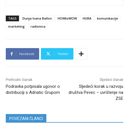
TAGS
Dunja Ivana Ballon
HOWtoWOW
HURA
komunikacije
marketing
radionica
Facebook
Twitter
Prethodni članak
Sljedeći članak
Podravka potpisala ugovor o
Sljedeći korak u razvoju
distribuciji s Adriatic Grupom
društva Pevec – uvrštenje na
ZSE
POVEZANI ČLANCI