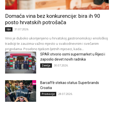
Domaća vina bez konkurencije: bira ih 90
posto hrvatskih potrošača
31.07.2026.
I&A
Vino je duboko ukorijenjeno u hrvatskoj gastronomskoj i enološkoj
tradiciji te zauzima važno mjesto u svakodnevnim i svečanim
prigodama. Posebno tijekom ljetnih mjeseci, kada...
SPAR otvorio osmi supermarket u Rijeci i
zaposlio devet novih radnika
30.07.2026.
Zemlja
Barcaffè stekao status Superbrands
Croatia
28.07.2026.
Promocije