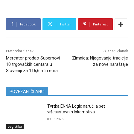
Facebook
Twitter
Pinterest
Prethodni članak
Sljedeći članak
Mercator prodao Supernovi
Zimnica: Njegovanje tradicije
10 trgovačkih centara u
za nove naraštaje
Sloveniji za 116,6 mln eura
POVEZANI ČLANCI
Tvrtka ENNA Logic naručila pet
višesustavnih lokomotiva
09.06.2026.
Logistika