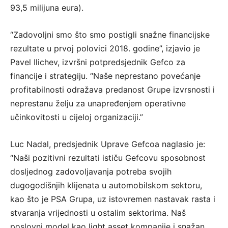
93,5 milijuna eura).
“Zadovoljni smo što smo postigli snažne financijske
rezultate u prvoj polovici 2018. godine”, izjavio je
Pavel Ilichev, izvršni potpredsjednik Gefco za
financije i strategiju. “Naše neprestano povećanje
profitabilnosti odražava predanost Grupe izvrsnosti i
neprestanu želju za unapređenjem operativne
učinkovitosti u cijeloj organizaciji.”
Luc Nadal, predsjednik Uprave Gefcoa naglasio je:
“Naši pozitivni rezultati ističu Gefcovu sposobnost
dosljednog zadovoljavanja potreba svojih
dugogodišnjih klijenata u automobilskom sektoru,
kao što je PSA Grupa, uz istovremen nastavak rasta i
stvaranja vrijednosti u ostalim sektorima. Naš
poslovni model kao light asset kompanije i snažan