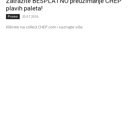
Zatražite BESPLATNO preuzimanje CHEP
plavih paleta!
20.07.2026.
Promo
Kliknite na collect.CHEP.com i saznajte više.