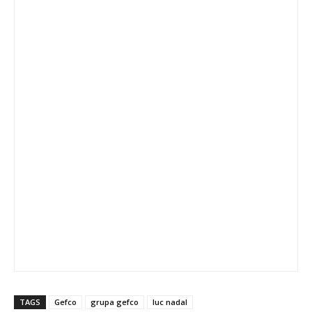
TAGS
Gefco
grupa gefco
luc nadal