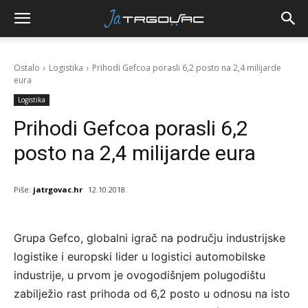
Ostalo
Logistika
Prihodi Gefcoa porasli 6,2 posto na 2,4 milijarde
eura
Logistika
Prihodi Gefcoa porasli 6,2
posto na 2,4 milijarde eura
Piše:
jatrgovac.hr
12.10.2018.
Grupa Gefco, globalni igrač na području industrijske
logistike i europski lider u logistici automobilske
industrije, u prvom je ovogodišnjem polugodištu
zabilježio rast prihoda od 6,2 posto u odnosu na isto