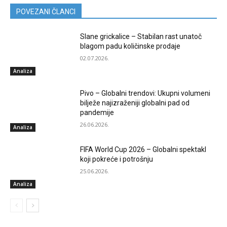
POVEZANI ČLANCI
Slane grickalice – Stabilan rast unatoč
blagom padu količinske prodaje
02.07.2026.
Analiza
Pivo – Globalni trendovi: Ukupni volumeni
bilježe najizraženiji globalni pad od
pandemije
26.06.2026.
Analiza
FIFA World Cup 2026 – Globalni spektakl
koji pokreće i potrošnju
25.06.2026.
Analiza