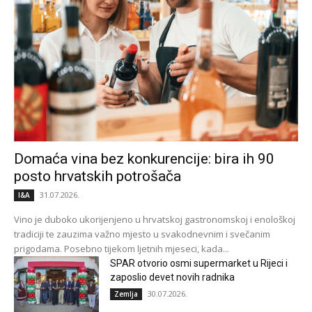
Domaća vina bez konkurencije: bira ih 90
posto hrvatskih potrošača
31.07.2026.
I&A
Vino je duboko ukorijenjeno u hrvatskoj gastronomskoj i enološkoj
tradiciji te zauzima važno mjesto u svakodnevnim i svečanim
prigodama. Posebno tijekom ljetnih mjeseci, kada...
SPAR otvorio osmi supermarket u Rijeci i
zaposlio devet novih radnika
30.07.2026.
Zemlja