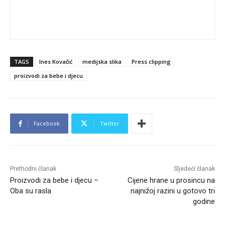
TAGS
Ines Kovačić
medijska slika
Press clipping
proizvodi za bebe i djecu
Facebook
Twitter
Prethodni članak
Sljedeći članak
Proizvodi za bebe i djecu –
Cijene hrane u prosincu na
Oba su rasla
najnižoj razini u gotovo tri
godine