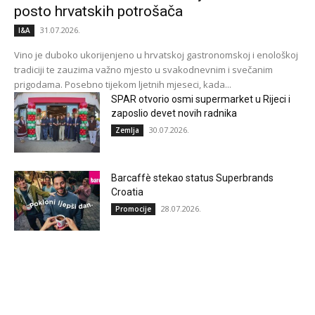
posto hrvatskih potrošača
31.07.2026.
I&A
Vino je duboko ukorijenjeno u hrvatskoj gastronomskoj i enološkoj
tradiciji te zauzima važno mjesto u svakodnevnim i svečanim
prigodama. Posebno tijekom ljetnih mjeseci, kada...
SPAR otvorio osmi supermarket u Rijeci i
zaposlio devet novih radnika
30.07.2026.
Zemlja
Barcaffè stekao status Superbrands
Croatia
28.07.2026.
Promocije