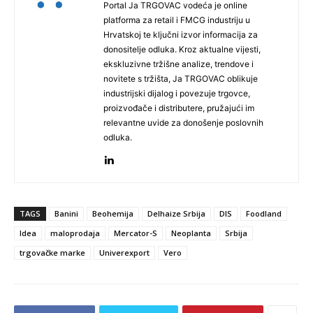
Portal Ja TRGOVAC vodeća je online
platforma za retail i FMCG industriju u
Hrvatskoj te ključni izvor informacija za
donositelje odluka. Kroz aktualne vijesti,
ekskluzivne tržišne analize, trendove i
novitete s tržišta, Ja TRGOVAC oblikuje
industrijski dijalog i povezuje trgovce,
proizvođače i distributere, pružajući im
relevantne uvide za donošenje poslovnih
odluka.
TAGS
Banini
Beohemija
Delhaize Srbija
DIS
Foodland
Idea
maloprodaja
Mercator-S
Neoplanta
Srbija
trgovačke marke
Univerexport
Vero