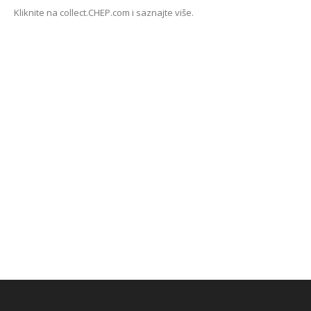
Kliknite na collect.CHEP.com i saznajte više.