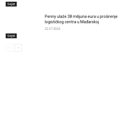
Svijet
Penny ulaže 38 milijuna eura u proširenje
logističkog centra u Mađarskoj
22.07.2026.
Svijet