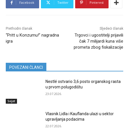
Facebook
Twitter
Pinterest
Prethodni članak
Sljedeći članak
“Pritt u Konzumu!” nagradna
Trgovci i ugostitelji prijavili
igra
čak 7 milijardi kuna više
prometa zbog fiskalizacije
POVEZANI ČLANCI
Nestlé ostvario 3,6 posto organskog rasta
u prvom polugodištu
23.07.2026.
Svijet
Vlasnik Lidla i Kauflanda ulazi u sektor
upravljanja podacima
22.07.2026.