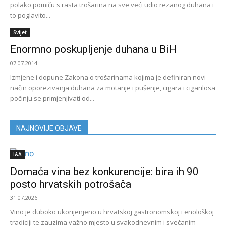
polako pomiču s rasta trošarina na sve veći udio rezanog duhana i
to poglavito...
Svijet
Enormno poskupljenje duhana u BiH
07.07.2014.
Izmjene i dopune Zakona o trošarinama kojima je definiran novi
način oporezivanja duhana za motanje i pušenje, cigara i cigarilosa
počinju se primjenjivati od...
NAJNOVIJE OBJAVE
I&A
Domaća vina bez konkurencije: bira ih 90
posto hrvatskih potrošača
31.07.2026.
Vino je duboko ukorijenjeno u hrvatskoj gastronomskoj i enološkoj
tradiciji te zauzima važno mjesto u svakodnevnim i svečanim