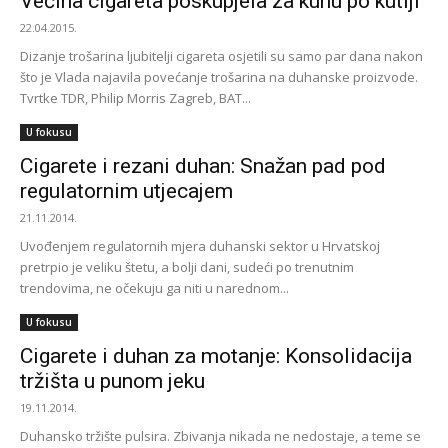
Većina cigareta poskupjela za kunu po kutiji
22.04.2015.
Dizanje trošarina ljubitelji cigareta osjetili su samo par dana nakon
što je Vlada najavila povećanje trošarina na duhanske proizvode.
Tvrtke TDR, Philip Morris Zagreb, BAT...
U fokusu
Cigarete i rezani duhan: Snažan pad pod
regulatornim utjecajem
21.11.2014.
Uvođenjem regulatornih mjera duhanski sektor u Hrvatskoj
pretrpio je veliku štetu, a bolji dani, sudeći po trenutnim
trendovima, ne očekuju ga niti u narednom...
U fokusu
Cigarete i duhan za motanje: Konsolidacija
tržišta u punom jeku
19.11.2014.
Duhansko tržište pulsira. Zbivanja nikada ne nedostaje, a teme se