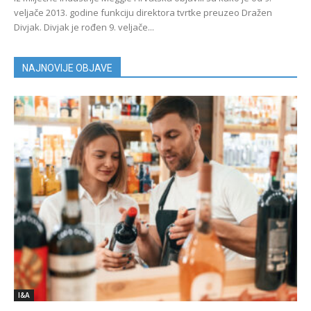
veljače 2013. godine funkciju direktora tvrtke preuzeo Dražen
Divjak. Divjak je rođen 9. veljače...
NAJNOVIJE OBJAVE
I&A