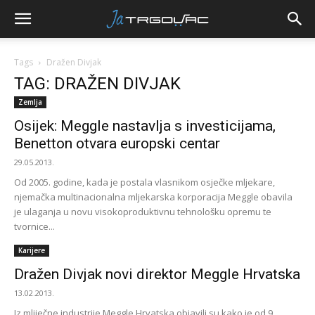
Tags
Dražen Divjak
TAG: DRAŽEN DIVJAK
Zemlja
Osijek: Meggle nastavlja s investicijama,
Benetton otvara europski centar
29.05.2013.
Od 2005. godine, kada je postala vlasnikom osječke mljekare,
njemačka multinacionalna mljekarska korporacija Meggle obavila
je ulaganja u novu visokoproduktivnu tehnološku opremu te
tvornice...
Karijere
Dražen Divjak novi direktor Meggle Hrvatska
13.02.2013.
Iz mliječne industrije Meggle Hrvatska objavili su kako je od 9.