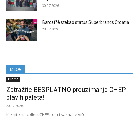
30.07.2026.
Barcaffè stekao status Superbrands Croatia
28.07.2026.
IZLOG
Promo
Zatražite BESPLATNO preuzimanje CHEP
plavih paleta!
20.07.2026.
Kliknite na collect.CHEP.com i saznajte više.