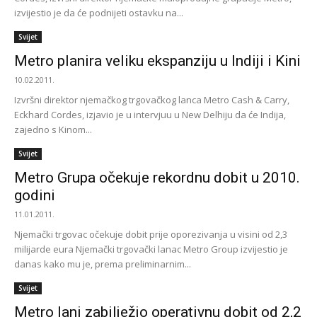
izvijestio je da će podnijeti ostavku na...
Svijet
Metro planira veliku ekspanziju u Indiji i Kini
10.02.2011.
Izvršni direktor njemačkog trgovačkog lanca Metro Cash & Carry,
Eckhard Cordes, izjavio je u intervjuu u New Delhiju da će Indija,
zajedno s Kinom...
Svijet
Metro Grupa očekuje rekordnu dobit u 2010.
godini
11.01.2011.
Njemački trgovac očekuje dobit prije oporezivanja u visini od 2,3
milijarde eura Njemački trgovački lanac Metro Group izvijestio je
danas kako mu je, prema preliminarnim...
Svijet
Metro lani zabilježio operativnu dobit od 2,2