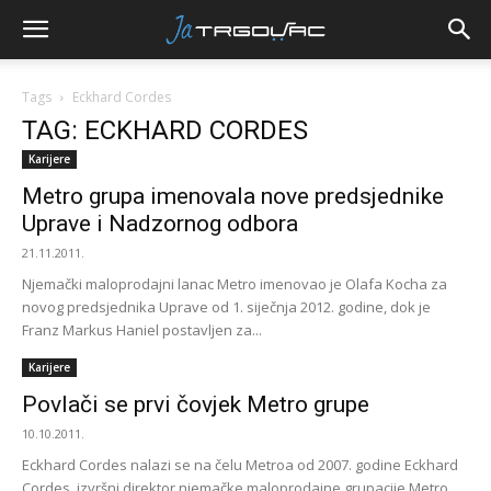
Tags
Eckhard Cordes
TAG: ECKHARD CORDES
Karijere
Metro grupa imenovala nove predsjednike
Uprave i Nadzornog odbora
21.11.2011.
Njemački maloprodajni lanac Metro imenovao je Olafa Kocha za
novog predsjednika Uprave od 1. siječnja 2012. godine, dok je
Franz Markus Haniel postavljen za...
Karijere
Povlači se prvi čovjek Metro grupe
10.10.2011.
Eckhard Cordes nalazi se na čelu Metroa od 2007. godine Eckhard
Cordes, izvršni direktor njemačke maloprodajne grupacije Metro,