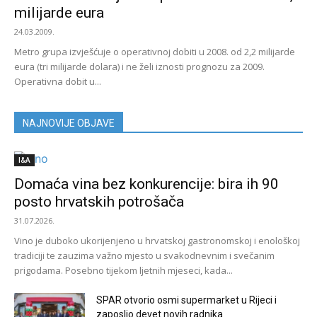
milijarde eura
24.03.2009.
Metro grupa izvješćuje o operativnoj dobiti u 2008. od 2,2 milijarde
eura (tri milijarde dolara) i ne želi iznosti prognozu za 2009.
Operativna dobit u...
NAJNOVIJE OBJAVE
I&A
Domaća vina bez konkurencije: bira ih 90
posto hrvatskih potrošača
31.07.2026.
Vino je duboko ukorijenjeno u hrvatskoj gastronomskoj i enološkoj
tradiciji te zauzima važno mjesto u svakodnevnim i svečanim
prigodama. Posebno tijekom ljetnih mjeseci, kada...
SPAR otvorio osmi supermarket u Rijeci i
zaposlio devet novih radnika