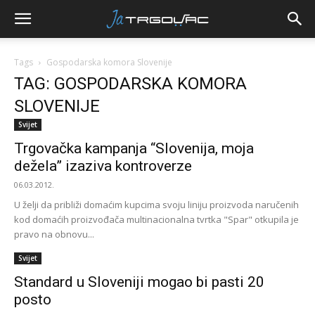
Tags
Gospodarska komora Slovenije
TAG: GOSPODARSKA KOMORA
SLOVENIJE
Svijet
Trgovačka kampanja “Slovenija, moja
dežela” izaziva kontroverze
06.03.2012.
U želji da približi domaćim kupcima svoju liniju proizvoda naručenih
kod domaćih proizvođača multinacionalna tvrtka "Spar" otkupila je
pravo na obnovu...
Svijet
Standard u Sloveniji mogao bi pasti 20
posto