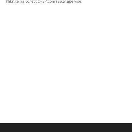
Kliknite na collect.CHEP.com i saznajte više.