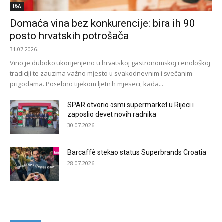
I&A
Domaća vina bez konkurencije: bira ih 90
posto hrvatskih potrošača
31.07.2026.
Vino je duboko ukorijenjeno u hrvatskoj gastronomskoj i enološkoj
tradiciji te zauzima važno mjesto u svakodnevnim i svečanim
prigodama. Posebno tijekom ljetnih mjeseci, kada...
SPAR otvorio osmi supermarket u Rijeci i
zaposlio devet novih radnika
30.07.2026.
Barcaffè stekao status Superbrands Croatia
28.07.2026.