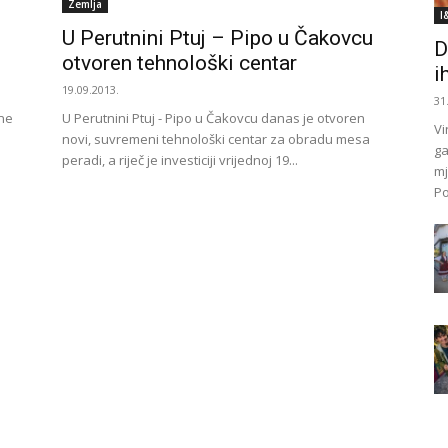
Zemlja
I
e
U Perutnini Ptuj – Pipo u Čakovcu
D
otvoren tehnološki centar
i
19.09.2013.
31
ine
U Perutnini Ptuj - Pipo u Čakovcu danas je otvoren
Vi
novi, suvremeni tehnološki centar za obradu mesa
ga
peradi, a riječ je investiciji vrijednoj 19...
mj
Po