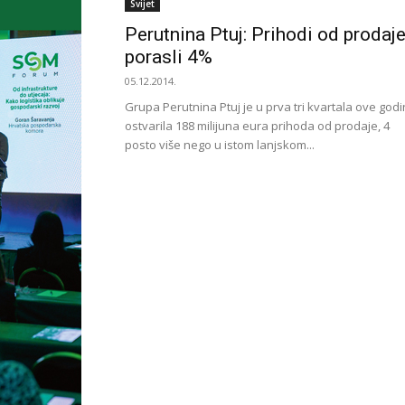
Svijet
Perutnina Ptuj: Prihodi od prodaj
porasli 4%
05.12.2014.
Grupa Perutnina Ptuj je u prva tri kvartala ove god
ostvarila 188 milijuna eura prihoda od prodaje, 4
posto više nego u istom lanjskom...