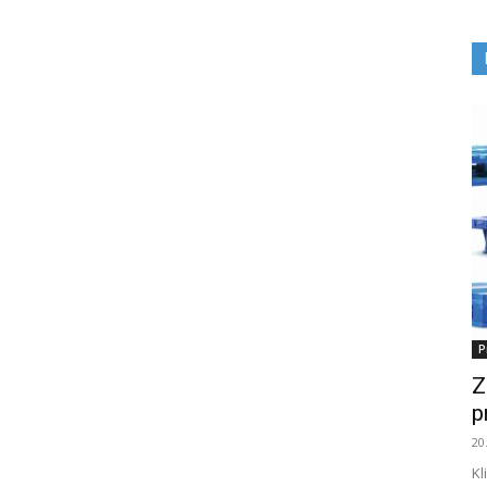
P
Z
p
20
Kl