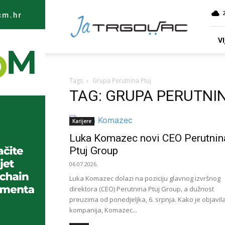
Ja
TRGOVAC
VI
Tags
Grupa Perutnina Ptuj
TAG: GRUPA PERUTNI
Karijere
Luka Komazec novi CEO Perutnin
Ptuj Group
06.07.2026.
Luka Komazec dolazi na poziciju glavnog izvršnog
direktora (CEO) Perutnina Ptuj Group, a dužnost
preuzima od ponedjeljka, 6. srpnja. Kako je objavil
kompanija, Komazec...