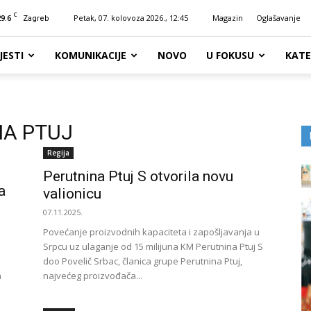
C
29.6
Petak, 07. kolovoza 2026., 12:45
Magazin
Oglašavanje
Zagreb
JESTI
KOMUNIKACIJE
NOVO
U FOKUSU
KATE
NA PTUJ
Regija
Perutnina Ptuj S otvorila novu
a
valionicu
07.11.2025.
Povećanje proizvodnih kapaciteta i zapošljavanja u
Srpcu uz ulaganje od 15 milijuna KM Perutnina Ptuj S
doo Povelič Srbac, članica grupe Perutnina Ptuj,
a
najvećeg proizvođača...