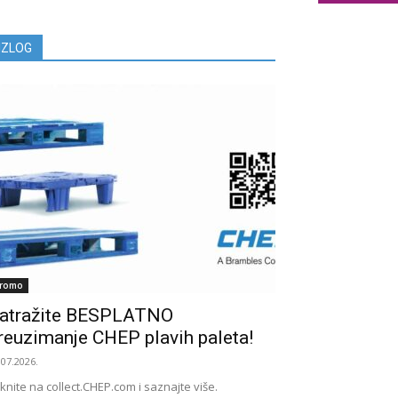
IZLOG
romo
atražite BESPLATNO
reuzimanje CHEP plavih paleta!
.07.2026.
iknite na collect.CHEP.com i saznajte više.