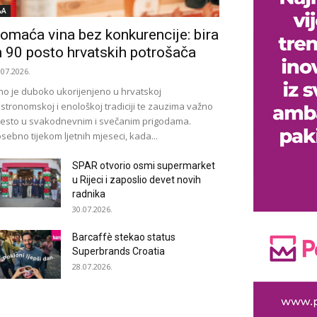
&A
omaća vina bez konkurencije: bira
h 90 posto hrvatskih potrošača
.07.2026.
no je duboko ukorijenjeno u hrvatskoj
stronomskoj i enološkoj tradiciji te zauzima važno
esto u svakodnevnim i svečanim prigodama.
sebno tijekom ljetnih mjeseci, kada...
SPAR otvorio osmi supermarket
u Rijeci i zaposlio devet novih
radnika
30.07.2026.
Barcaffè stekao status
Superbrands Croatia
28.07.2026.