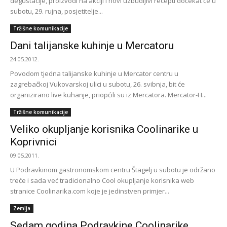
degustacije, proizvodi na akciji i novi uzbudljivi recepti dočekat će u
subotu, 29. rujna, posjetitelje...
Tržišne komunikacije
Dani talijanske kuhinje u Mercatoru
24.05.2012.
Povodom tjedna talijanske kuhinje u Mercator centru u
zagrebačkoj Vukovarskoj ulici u subotu, 26. svibnja, bit će
organizirano live kuhanje, priopćili su iz Mercatora. Mercator-H...
Tržišne komunikacije
Veliko okupljanje korisnika Coolinarike u
Koprivnici
09.05.2011.
U Podravkinom gastronomskom centru Štagelj u subotu je održano
treće i sada već tradicionalno Cool okupljanje korisnika web
stranice Coolinarika.com koje je jedinstven primjer...
Zemlja
Sedam godina Podravkine Coolinarike