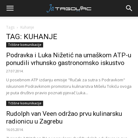
Tags
Kuhanje
TAG: KUHANJE
Tržišne komunikacije
Podravka i Luka Nižetić na umaškom ATP-u
ponudili vrhunsko gastronomsko iskustvo
27.07.2014.
U posebnom ATP izdanju emisije "Ručak za sutra s Podravkom"
iskusnom Podravkinom promotoru kulinarstva Mišelu Tokiću ovoga
je puta društvo pravio poznati pjevač Luka...
Tržišne komunikacije
Rudolph van Veen održao prvu kulinarsku
radionicu u Zagrebu
16.05.2014.