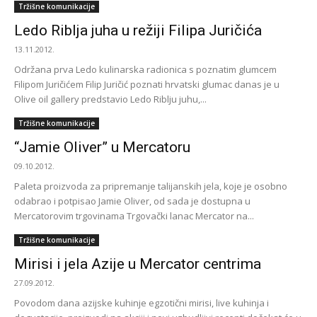
Tržišne komunikacije
Ledo Riblja juha u režiji Filipa Juričića
13.11.2012.
Održana prva Ledo kulinarska radionica s poznatim glumcem
Filipom Juričićem Filip Juričić poznati hrvatski glumac danas je u
Olive oil gallery predstavio Ledo Riblju juhu,...
Tržišne komunikacije
“Jamie Oliver” u Mercatoru
09.10.2012.
Paleta proizvoda za pripremanje talijanskih jela, koje je osobno
odabrao i potpisao Jamie Oliver, od sada je dostupna u
Mercatorovim trgovinama Trgovački lanac Mercator na...
Tržišne komunikacije
Mirisi i jela Azije u Mercator centrima
27.09.2012.
Povodom dana azijske kuhinje egzotični mirisi, live kuhinja i