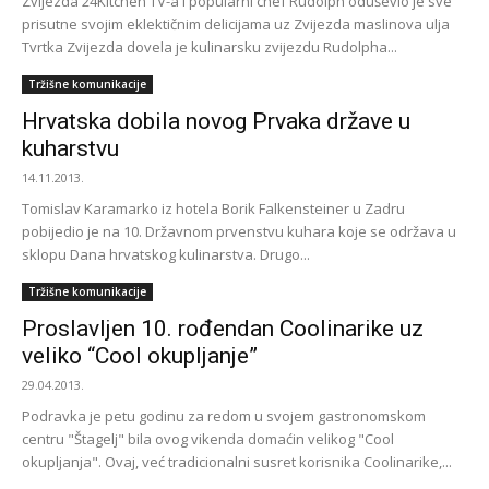
Zvijezda 24Kitchen TV-a i popularni chef Rudolph oduševio je sve
prisutne svojim eklektičnim delicijama uz Zvijezda maslinova ulja
Tvrtka Zvijezda dovela je kulinarsku zvijezdu Rudolpha...
Tržišne komunikacije
Hrvatska dobila novog Prvaka države u
kuharstvu
14.11.2013.
Tomislav Karamarko iz hotela Borik Falkensteiner u Zadru
pobijedio je na 10. Državnom prvenstvu kuhara koje se održava u
sklopu Dana hrvatskog kulinarstva. Drugo...
Tržišne komunikacije
Proslavljen 10. rođendan Coolinarike uz
veliko “Cool okupljanje”
29.04.2013.
Podravka je petu godinu za redom u svojem gastronomskom
centru "Štagelj" bila ovog vikenda domaćin velikog "Cool
okupljanja". Ovaj, već tradicionalni susret korisnika Coolinarike,...