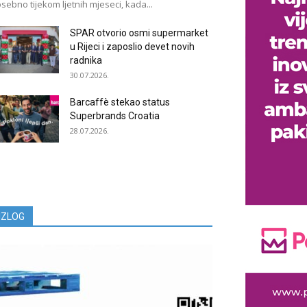
sebno tijekom ljetnih mjeseci, kada...
SPAR otvorio osmi supermarket
u Rijeci i zaposlio devet novih
radnika
30.07.2026.
Barcaffè stekao status
Superbrands Croatia
28.07.2026.
IZLOG