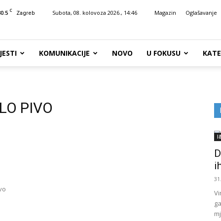
C
30.5
Subota, 08. kolovoza 2026., 14:46
Magazin
Oglašavanje
Zagreb
JESTI
KOMUNIKACIJE
NOVO
U FOKUSU
KATE
LO PIVO
I
D
i
31
ivo
Vi
ga
mj