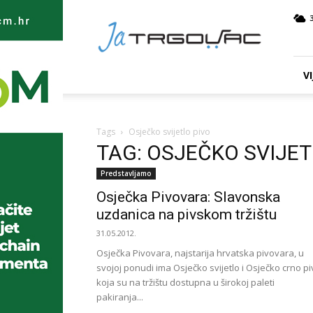
Ja
TRGOVAC
VI
Tags
Osječko svijetlo pivo
TAG: OSJEČKO SVIJET
Predstavljamo
Osječka Pivovara: Slavonska
uzdanica na pivskom tržištu
31.05.2012.
Osječka Pivovara, najstarija hrvatska pivovara, u
svojoj ponudi ima Osječko svijetlo i Osječko crno p
koja su na tržištu dostupna u širokoj paleti
pakiranja...