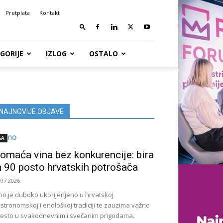
Pretplata
Kontakt
GORIJE
IZLOG
OSTALO
NAJNOVIJE OBJAVE
&A
omaća vina bez konkurencije: bira
h 90 posto hrvatskih potrošača
.07.2026.
no je duboko ukorijenjeno u hrvatskoj
stronomskoj i enološkoj tradiciji te zauzima važno
esto u svakodnevnim i svečanim prigodama.