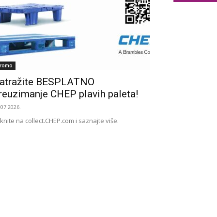
romo
atražite BESPLATNO
reuzimanje CHEP plavih paleta!
.07.2026.
iknite na collect.CHEP.com i saznajte više.