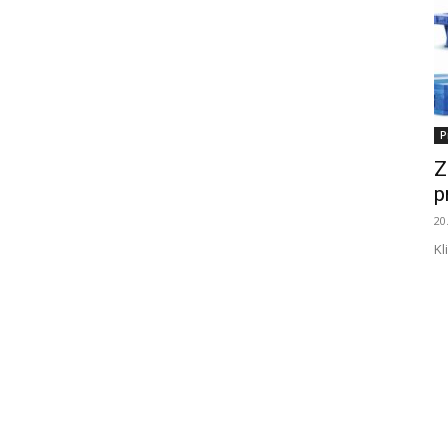
P
Z
p
20
Kl