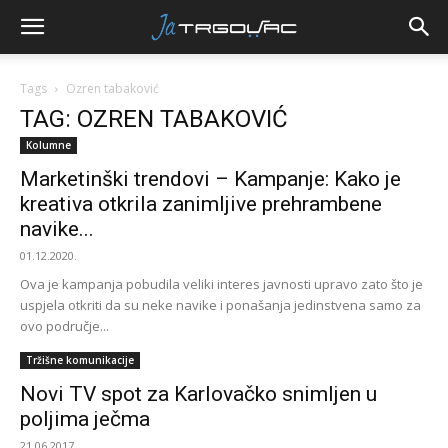
Tags
Ozren tabaković
TAG: OZREN TABAKOVIĆ
Kolumne
Marketinški trendovi – Kampanje: Kako je
kreativa otkrila zanimljive prehrambene
navike...
01.12.2020.
Ova je kampanja pobudila veliki interes javnosti upravo zato što je
uspjela otkriti da su neke navike i ponašanja jedinstvena samo za
ovo područje...
Tržišne komunikacije
Novi TV spot za Karlovačko snimljen u
poljima ječma
21.06.2017.