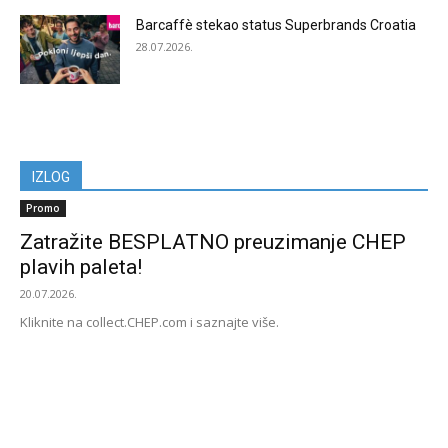
Barcaffè stekao status Superbrands Croatia
28.07.2026.
IZLOG
Promo
Zatražite BESPLATNO preuzimanje CHEP
plavih paleta!
20.07.2026.
Kliknite na collect.CHEP.com i saznajte više.