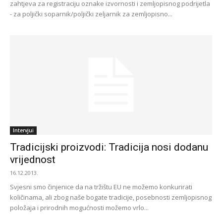
zahtjeva za registraciju oznake izvornosti i zemljopisnog podrijetla
- za poljički soparnik/poljički zeljarnik za zemljopisno...
Intervjui
Tradicijski proizvodi: Tradicija nosi dodanu
vrijednost
16.12.2013.
Svjesni smo činjenice da na tržištu EU ne možemo konkurirati
količinama, ali zbog naše bogate tradicije, posebnosti zemljopisnog
položaja i prirodnih mogućnosti možemo vrlo...