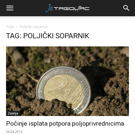
Tags
Poljički soparnik
TAG: POLJIČKI SOPARNIK
Zemlja
Počinje isplata potpora poljoprivrednicima
06.04.2016.