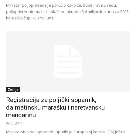
Ministar poljoprivrede je poručio kako će, bude li sve u redu,
poljoprivrednicima biti isplaćeno ukupno 3,4 milijarde kuna za 2015.
koje uključuju 750 milijuna...
Zemlja
Registracija za poljički soparnik,
dalmatinsku marašku i neretvansku
mandarinu
09.05.2014.
Ministarstvo poljoprivrede uputilo je Europskoj komisiji (EK) još tri