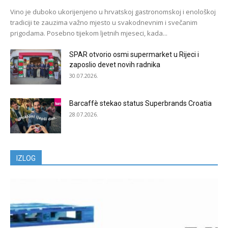
Vino je duboko ukorijenjeno u hrvatskoj gastronomskoj i enološkoj
tradiciji te zauzima važno mjesto u svakodnevnim i svečanim
prigodama. Posebno tijekom ljetnih mjeseci, kada...
SPAR otvorio osmi supermarket u Rijeci i
zaposlio devet novih radnika
30.07.2026.
Barcaffè stekao status Superbrands Croatia
28.07.2026.
IZLOG