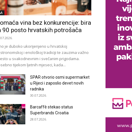
&A
omaća vina bez konkurencije: bira
h 90 posto hrvatskih potrošača
.07.2026.
no je duboko ukorijenjeno u hrvatskoj
stronomskoj i enološkoj tradiciji te zauzima važno
esto u svakodnevnim i svečanim prigodama.
sebno tijekom ljetnih mjeseci, kada...
SPAR otvorio osmi supermarket
u Rijeci i zaposlio devet novih
radnika
30.07.2026.
Barcaffè stekao status
Superbrands Croatia
28.07.2026.