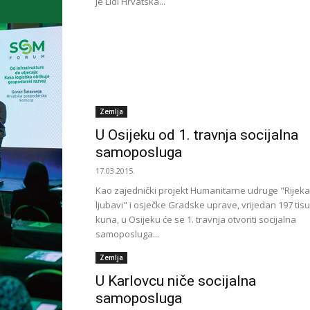
je Lidl Hrvatska...
Zemlja
U Osijeku od 1. travnja socijalna
samoposluga
17.03.2015.
Kao zajednički projekt Humanitarne udruge "Rijeka
ljubavi" i osječke Gradske uprave, vrijedan 197 tis
kuna, u Osijeku će se 1. travnja otvoriti socijalna
samoposluga...
Zemlja
U Karlovcu niče socijalna
samoposluga