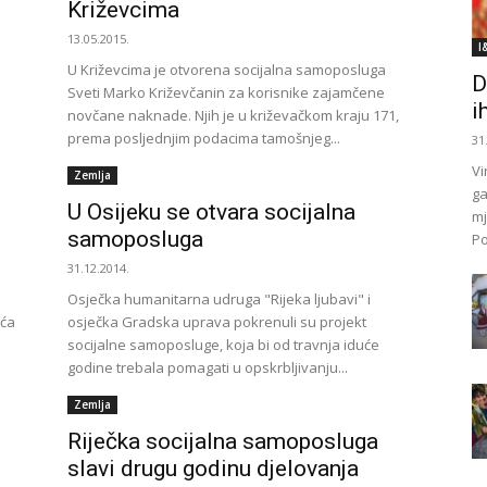
Križevcima
13.05.2015.
I
U Križevcima je otvorena socijalna samoposluga
D
Sveti Marko Križevčanin za korisnike zajamčene
i
novčane naknade. Njih je u križevačkom kraju 171,
prema posljednjim podacima tamošnjeg...
31
Vi
Zemlja
ga
U Osijeku se otvara socijalna
mj
samoposluga
Po
31.12.2014.
Osječka humanitarna udruga "Rijeka ljubavi" i
uća
osječka Gradska uprava pokrenuli su projekt
socijalne samoposluge, koja bi od travnja iduće
godine trebala pomagati u opskrbljivanju...
Zemlja
Riječka socijalna samoposluga
slavi drugu godinu djelovanja