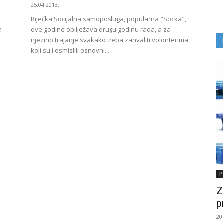
25.04.2013.
Riječka Socijalna samoposluga, popularna "Socka",
a
ove godine obilježava drugu godinu rada, a za
njezino trajanje svakako treba zahvaliti volonterima
koji su i osmislili osnovni...
P
Z
p
20