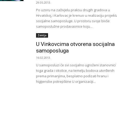
29.05.2013.
Po uzoru na zaživjelu praksu drugih gradova u
Hrvatskoj, i Karlovac je krenuo u realizaciju projekt
socijalne samoposluge. U prostoru svoje bivše
samoposlužne prodavaonice koju...
Zemlja
U Vinkovcima otvorena socijalna
samoposluga
16.02.2013.
U samoposluzi će svi socijalno ugroženi stanovnici
toga grada i okolice, na temelju bodova utvrđenih
prema primanjima, besplatno podizati hranu i
higijenske potrepštine U organizaciji...