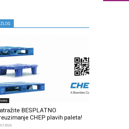
IZLOG
romo
atražite BESPLATNO
reuzimanje CHEP plavih paleta!
.07.2026.