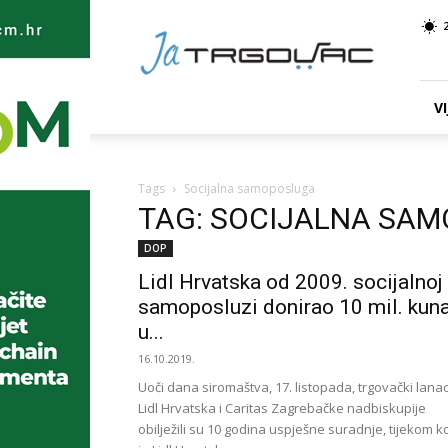
Ja
TRGOVAC
VI
Tags
Socijalna samoposluga
TAG: SOCIJALNA SA
DOP
Lidl Hrvatska od 2009. socijalnoj
samoposluzi donirao 10 mil. kun
u...
16.10.2019.
Uoči dana siromaštva, 17. listopada, trgovački lana
Lidl Hrvatska i Caritas Zagrebačke nadbiskupije
obilježili su 10 godina uspješne suradnje, tijekom k