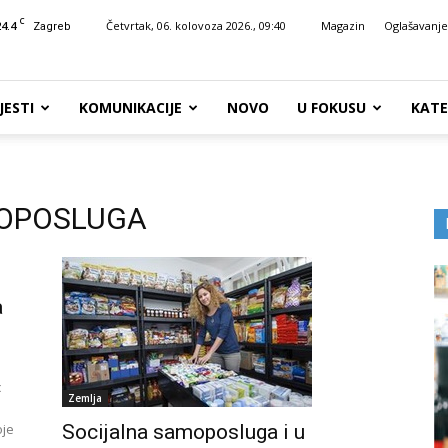
C
24.4
Četvrtak, 06. kolovoza 2026., 09:40
Magazin
Oglašavanje
Zagreb
JESTI
KOMUNIKACIJE
NOVO
U FOKUSU
KATE
MOPOSLUGA
a
c
Zemlja
oje
Socijalna samoposluga i u