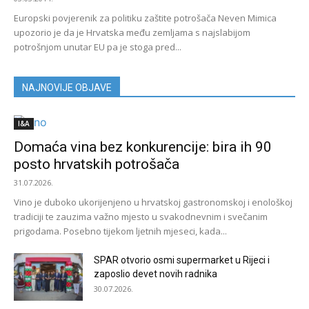
Europski povjerenik za politiku zaštite potrošača Neven Mimica
upozorio je da je Hrvatska među zemljama s najslabijom
potrošnjom unutar EU pa je stoga pred...
NAJNOVIJE OBJAVE
I&A
Domaća vina bez konkurencije: bira ih 90
posto hrvatskih potrošača
31.07.2026.
Vino je duboko ukorijenjeno u hrvatskoj gastronomskoj i enološkoj
tradiciji te zauzima važno mjesto u svakodnevnim i svečanim
prigodama. Posebno tijekom ljetnih mjeseci, kada...
SPAR otvorio osmi supermarket u Rijeci i
zaposlio devet novih radnika
30.07.2026.