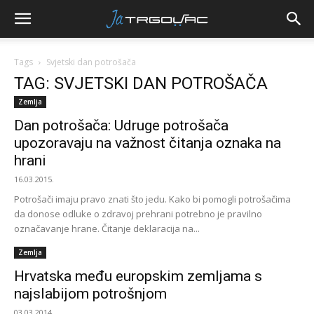
Tags
Svjetski dan potrošača
TAG: SVJETSKI DAN POTROŠAČA
Zemlja
Dan potrošača: Udruge potrošača
upozoravaju na važnost čitanja oznaka na
hrani
16.03.2015.
Potrošači imaju pravo znati što jedu. Kako bi pomogli potrošačima
da donose odluke o zdravoj prehrani potrebno je pravilno
označavanje hrane. Čitanje deklaracija na...
Zemlja
Hrvatska među europskim zemljama s
najslabijom potrošnjom
03.03.2014.