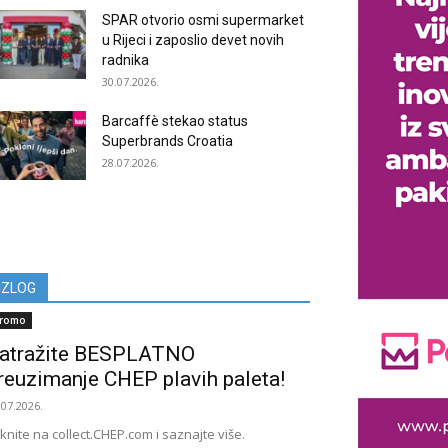
SPAR otvorio osmi supermarket
u Rijeci i zaposlio devet novih
radnika
30.07.2026.
Barcaffè stekao status
Superbrands Croatia
28.07.2026.
IZLOG
romo
atražite BESPLATNO
reuzimanje CHEP plavih paleta!
.07.2026.
iknite na collect.CHEP.com i saznajte više.