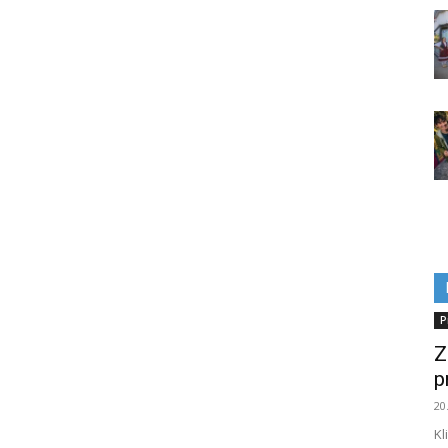
P
Z
p
20
Kl