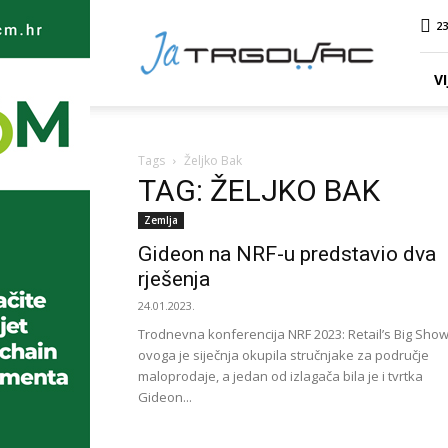
Ja
23
TRGOVAC
VI
Tags
Željko Bak
TAG: ŽELJKO BAK
Zemlja
Gideon na NRF-u predstavio dva
rješenja
24.01.2023.
Trodnevna konferencija NRF 2023: Retail’s Big Sho
ovoga je siječnja okupila stručnjake za područje
maloprodaje, a jedan od izlagača bila je i tvrtka
Gideon...