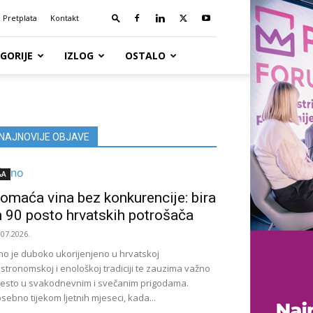
Pretplata
Kontakt
GORIJE
IZLOG
OSTALO
NAJNOVIJE OBJAVE
&A
omaća vina bez konkurencije: bira
h 90 posto hrvatskih potrošača
.07.2026.
no je duboko ukorijenjeno u hrvatskoj
stronomskoj i enološkoj tradiciji te zauzima važno
esto u svakodnevnim i svečanim prigodama.
sebno tijekom ljetnih mjeseci, kada...