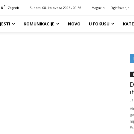
C
.8
Subota, 08. kolovoza 2026., 09:56
Magazin
Oglašavanje
Zagreb
JESTI
KOMUNIKACIJE
NOVO
U FOKUSU
KATE
I
D
i
w
31
Vi
ga
mj
Po