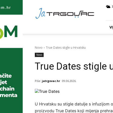
Ja
TRGOVAC
VI
Novo
True Dates stigle u Hrvatsku
Novo
True Dates stigle 
Piše:
jatrgovac.hr
09.06.2026.
U Hrvatsku su stigle datulje s infuzijom 
proizvodu True Dates koji mijenja prehra