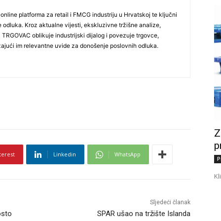
line platforma za retail i FMCG industriju u Hrvatskoj te ključni
e odluka. Kroz aktualne vijesti, ekskluzivne tržišne analize,
Ja TRGOVAC oblikuje industrijski dijalog i povezuje trgovce,
užajući im relevantne uvide za donošenje poslovnih odluka.
Z
p
terest
Linkedin
WhatsApp
P
Kl
Sljedeći članak
osto
SPAR ušao na tržište Islanda