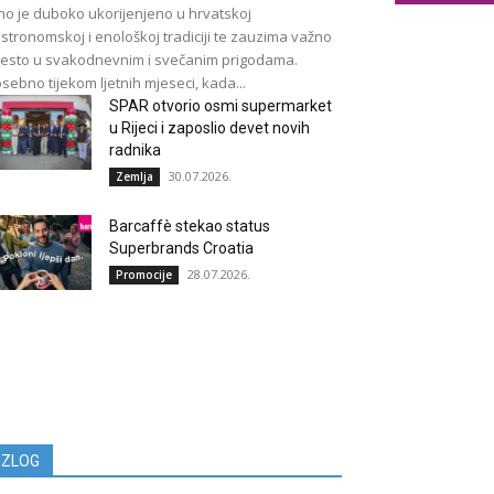
no je duboko ukorijenjeno u hrvatskoj
stronomskoj i enološkoj tradiciji te zauzima važno
esto u svakodnevnim i svečanim prigodama.
sebno tijekom ljetnih mjeseci, kada...
SPAR otvorio osmi supermarket
u Rijeci i zaposlio devet novih
radnika
30.07.2026.
Zemlja
Barcaffè stekao status
Superbrands Croatia
28.07.2026.
Promocije
IZLOG