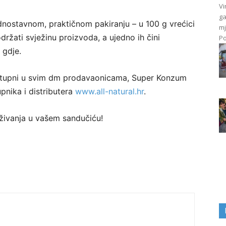
Vi
ga
dnostavnom, praktičnom pakiranju – u 100 g vrećici
mj
ržati svježinu proizvoda, a ujedno ih čini
Po
 gdje.
ostupni u svim dm prodavaonicama, Super Konzum
pnika i distributera
www.all-natural.hr
.
raživanja u vašem sandučiću!