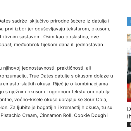
ates sadrže isključivo prirodne šećere iz datulja i
 prvi izbor jer oduševljavaju teksturom, okusom,
utritivnim sastavom. Osim kao poslastica, ove
boost,
međuobrok tijekom dana ili jednostavan
njihovoj jednostavnosti, praktičnosti, ali i
konzumaciju, True Dates datulje s okusom dolaze u
i kremasto-slatkih okusa. Riječ je o kombinacijama
juju s nježnim okusom i ugodnom teksturom datulja
rantne, voćno-kisele okuse ubrajaju se Sour Cola,
. Za ljubitelje bogatijih i kremastijih okusa, tu su
D
Pistachio Cream, Cinnamon Roll, Cookie Dough i
i
I