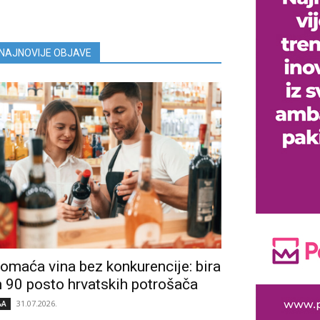
NAJNOVIJE OBJAVE
omaća vina bez konkurencije: bira
h 90 posto hrvatskih potrošača
31.07.2026.
&A