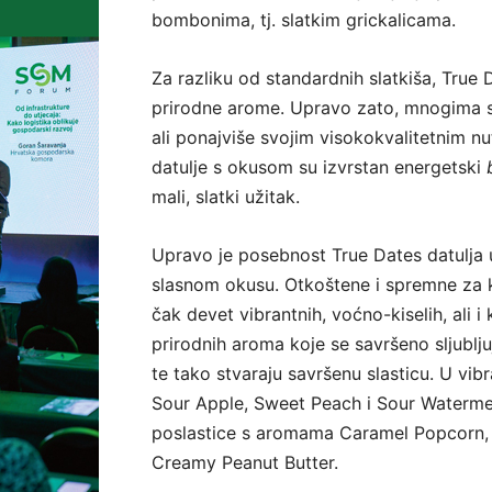
bombonima, tj. slatkim grickalicama.
Za razliku od standardnih slatkiša, True D
prirodne arome. Upravo zato, mnogima su
ali ponajviše svojim visokokvalitetnim n
datulje s okusom su izvrstan energetski
mali, slatki užitak.
Upravo je posebnost True Dates datulja u 
slasnom okusu. Otkoštene i spremne za 
čak devet vibrantnih, voćno-kiselih, ali 
prirodnih aroma koje se savršeno sljubl
te tako stvaraju savršenu slasticu. U vib
Sour Apple, Sweet Peach i Sour Watermelon
poslastice s aromama Caramel Popcorn, 
Creamy Peanut Butter.