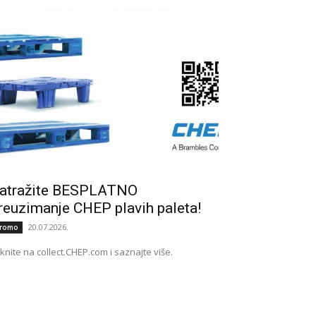
atražite BESPLATNO
reuzimanje CHEP plavih paleta!
20.07.2026.
romo
iknite na collect.CHEP.com i saznajte više.