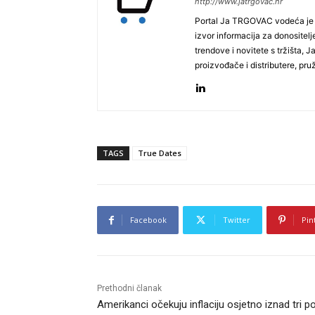
http://www.jatrgovac.hr
Portal Ja TRGOVAC vodeća je on
izvor informacija za donositelj
trendove i novitete s tržišta, 
proizvođače i distributere, pr
TAGS
True Dates
Facebook
Twitter
Pin
Prethodni članak
Amerikanci očekuju inflaciju osjetno iznad tri p