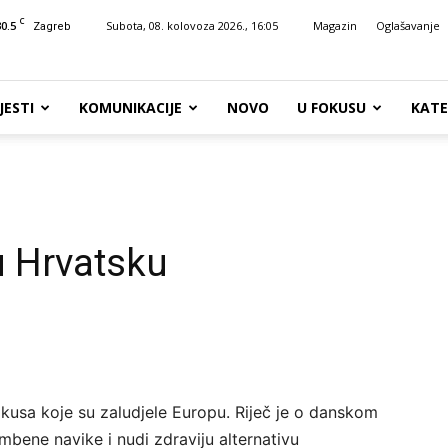
C
30.5
Subota, 08. kolovoza 2026., 16:05
Magazin
Oglašavanje
Zagreb
JESTI
KOMUNIKACIJE
NOVO
U FOKUSU
KATE
u Hrvatsku
okusa koje su zaludjele Europu. Riječ je o danskom
mbene navike i nudi zdraviju alternativu