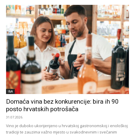
I&A
Domaća vina bez konkurencije: bira ih 90
posto hrvatskih potrošača
31.07.2026.
Vino je duboko ukorijenjeno u hrvatskoj gastronomskoj i enološkoj
tradiciji te zauzima važno mjesto u svakodnevnim i svečanim