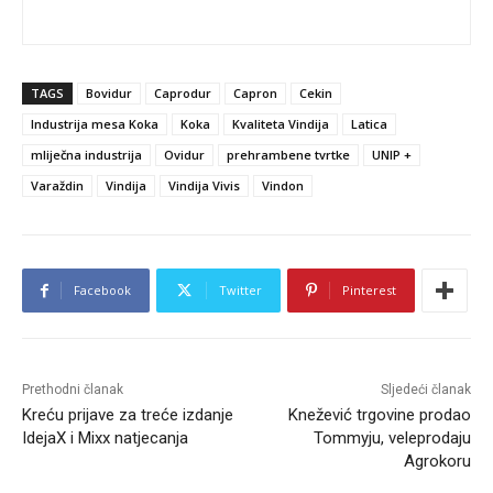
TAGS
Bovidur
Caprodur
Capron
Cekin
Industrija mesa Koka
Koka
Kvaliteta Vindija
Latica
mliječna industrija
Ovidur
prehrambene tvrtke
UNIP +
Varaždin
Vindija
Vindija Vivis
Vindon
Facebook
Twitter
Pinterest
Prethodni članak
Sljedeći članak
Kreću prijave za treće izdanje
Knežević trgovine prodao
IdejaX i Mixx natjecanja
Tommyju, veleprodaju
Agrokoru