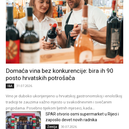
Domaća vina bez konkurencije: bira ih 90
posto hrvatskih potrošača
31.07.2026.
I&A
Vino je duboko ukorijenjeno u hrvatskoj gastronomskoj i enološkoj
tradiciji te zauzima važno mjesto u svakodnevnim i svečanim
prigodama. Posebno tijekom ljetnih mjeseci, kada...
SPAR otvorio osmi supermarket u Rijeci i
zaposlio devet novih radnika
30.07.2026.
Zemlja