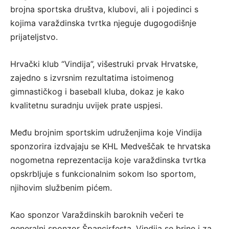
brojna sportska društva, klubovi, ali i pojedinci s
kojima varaždinska tvrtka njeguje dugogodišnje
prijateljstvo.
Hrvački klub “Vindija”, višestruki prvak Hrvatske,
zajedno s izvrsnim rezultatima istoimenog
gimnastičkog i baseball kluba, dokaz je kako
kvalitetnu suradnju uvijek prate uspjesi.
Među brojnim sportskim udruženjima koje Vindija
sponzorira izdvajaju se KHL Medveščak te hrvatska
nogometna reprezentacija koje varaždinska tvrtka
opskrbljuje s funkcionalnim sokom Iso sportom,
njihovim službenim pićem.
Kao sponzor Varaždinskih baroknih večeri te
generalni sponzor Špancirfesta, Vindija se brine i za