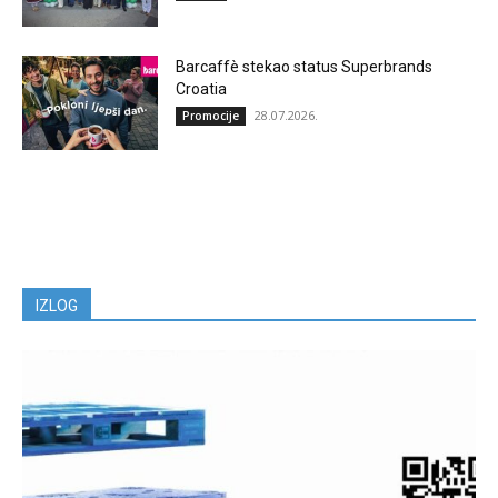
Barcaffè stekao status Superbrands
Croatia
28.07.2026.
Promocije
IZLOG