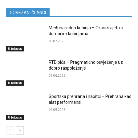
POVEZANI ČLANCI
Međunarodna kuhinja – Okusi svijeta u
domaćim kuhinjama
10.07.2026.
U fokusu
RTD pića – Pragmatično osvježenje uz
dobro raspoloženje
09.06.2026.
U fokusu
Sportska prehrana i napitci – Prehrana kao
alat performansi
19.05.2026.
U fokusu