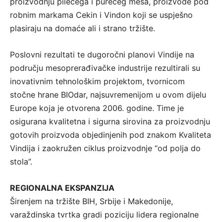
proizvodnju pilećega i purećeg mesa, proizvode pod
robnim markama Cekin i Vindon koji se uspješno
plasiraju na domaće ali i strano tržište.
Poslovni rezultati te dugoročni planovi Vindije na
području mesoprerađivačke industrije rezultirali su
inovativnim tehnološkim projektom, tvornicom
stočne hrane BIOdar, najsuvremenijom u ovom dijelu
Europe koja je otvorena 2006. godine. Time je
osigurana kvalitetna i sigurna sirovina za proizvodnju
gotovih proizvoda objedinjenih pod znakom Kvaliteta
Vindija i zaokružen ciklus proizvodnje “od polja do
stola”.
REGIONALNA EKSPANZIJA
Širenjem na tržište BIH, Srbije i Makedonije,
varaždinska tvrtka gradi poziciju lidera regionalne