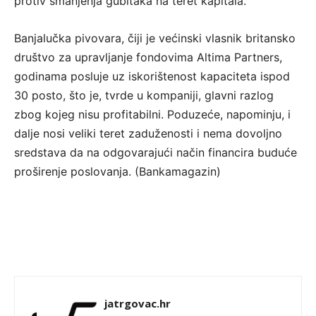
protiv smanjenja gubitaka na teret kapitala.
Banjalučka pivovara, čiji je većinski vlasnik britansko
društvo za upravljanje fondovima Altima Partners,
godinama posluje uz iskorištenost kapaciteta ispod
30 posto, što je, tvrde u kompaniji, glavni razlog
zbog kojeg nisu profitabilni. Poduzeće, napominju, i
dalje nosi veliki teret zaduženosti i nema dovoljno
sredstava da na odgovarajući način financira buduće
proširenje poslovanja. (Bankamagazin)
jatrgovac.hr