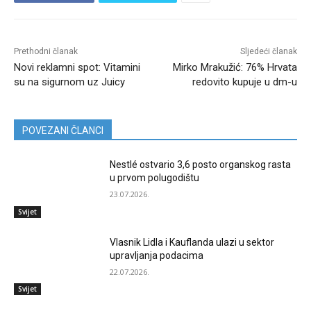
Prethodni članak
Sljedeći članak
Novi reklamni spot: Vitamini
Mirko Mrakužić: 76% Hrvata
su na sigurnom uz Juicy
redovito kupuje u dm-u
POVEZANI ČLANCI
Nestlé ostvario 3,6 posto organskog rasta
u prvom polugodištu
23.07.2026.
Svijet
Vlasnik Lidla i Kauflanda ulazi u sektor
upravljanja podacima
22.07.2026.
Svijet