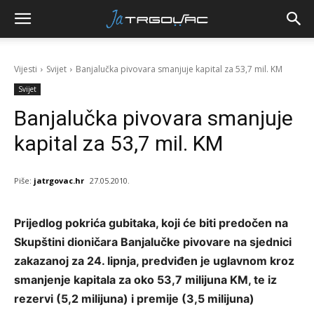
Vijesti
Svijet
Banjalučka pivovara smanjuje kapital za 53,7 mil. KM
Svijet
Banjalučka pivovara smanjuje
kapital za 53,7 mil. KM
Piše:
jatrgovac.hr
27.05.2010.
Prijedlog pokrića gubitaka, koji će biti predočen na
Skupštini dioničara Banjalučke pivovare na sjednici
zakazanoj za 24. lipnja, predviđen je uglavnom kroz
smanjenje kapitala za oko 53,7 milijuna KM, te iz
rezervi (5,2 milijuna) i premije (3,5 milijuna)