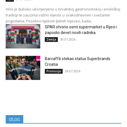
Vino je duboko ukorijenjeno u hrvatskoj gastronomskoj i enološkoj
tradiciji te zauzima važno mjesto u svakodnevnim i svečanim
prigodama. Posebno tijekom ljetnih mjeseci, kada...
SPAR otvorio osmi supermarket u Rijeci i
zaposlio devet novih radnika
30.07.2026.
Zemlja
Barcaffè stekao status Superbrands
Croatia
28.07.2026.
Promocije
IZLOG