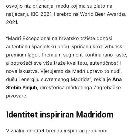
osvojio niz priznanja, među kojima su zlato na
natjecanju IBC 2021. i srebro na World Beer Awardsu
2021.
“Madrí Excepcional na hrvatsko tržište donosi
autentičnu španjolsku priču ispričanu kroz vrhunski
premium lager. Premium segment kontinuirano raste,
a potrošači sve više traže kvalitetu, autentičnos
t
i
nova iskustva. Vjerujemo da Madrí upravo to nudi,
dušu i energiju suvremenog Madrida”
,
rekla je
Ana
Štebih Pinjuh
, direktorica marketinga Zagrebačke
pivovare.
Identitet inspiriran Madridom
Vizualni identitet brenda inspiriran je duhom