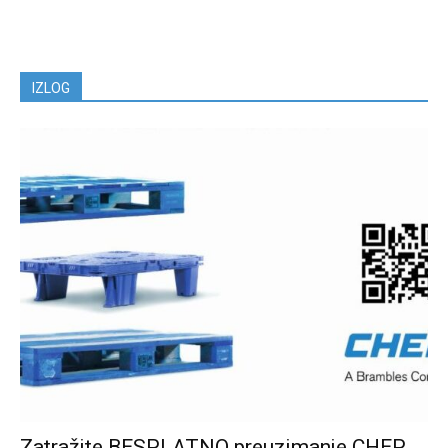
IZLOG
Zatražite BESPLATNO preuzimanje CHEP