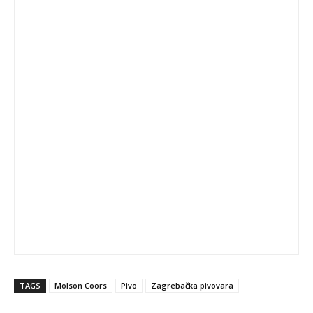
TAGS
Molson Coors
Pivo
Zagrebačka pivovara