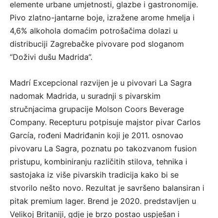
elemente urbane umjetnosti, glazbe i gastronomije.
Pivo zlatno-jantarne boje, izražene arome hmelja i
4,6% alkohola domaćim potrošačima dolazi u
distribuciji Zagrebačke pivovare pod sloganom
“Doživi dušu Madrida”.
Madrí Excepcional razvijen je u pivovari La Sagra
nadomak Madrida, u suradnji s pivarskim
stručnjacima grupacije Molson Coors Beverage
Company. Recepturu potpisuje majstor pivar Carlos
García, rođeni Madriđanin koji je 2011. osnovao
pivovaru La Sagra, poznatu po takozvanom fusion
pristupu, kombiniranju različitih stilova, tehnika i
sastojaka iz više pivarskih tradicija kako bi se
stvorilo nešto novo. Rezultat je savršeno balansiran i
pitak premium lager. Brend je 2020. predstavljen u
Velikoj Britaniji, gdje je brzo postao uspješan i