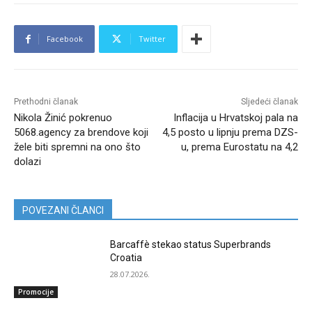
Facebook
Twitter
Prethodni članak
Sljedeći članak
Nikola Žinić pokrenuo
Inflacija u Hrvatskoj pala na
5068.agency za brendove koji
4,5 posto u lipnju prema DZS-
žele biti spremni na ono što
u, prema Eurostatu na 4,2
dolazi
POVEZANI ČLANCI
Barcaffè stekao status Superbrands
Croatia
28.07.2026.
Promocije