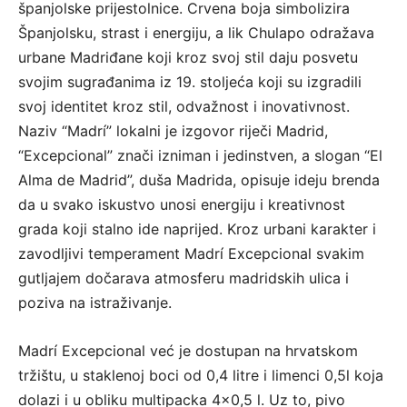
španjolske prijestolnice. Crvena boja simbolizira
Španjolsku, strast i energiju, a lik Chulapo odražava
urbane Madriđane koji kroz svoj stil daju posvetu
svojim sugrađanima iz 19. stoljeća koji su izgradili
svoj identitet kroz stil, odvažnost i inovativnost.
Naziv “Madrí” lokalni je izgovor riječi Madrid,
“Excepcional” znači izniman i jedinstven, a slogan “El
Alma de Madrid”, duša Madrida, opisuje ideju brenda
da u svako iskustvo unosi energiju i kreativnost
grada koji stalno ide naprijed. Kroz urbani karakter i
zavodljivi temperament Madrí Excepcional svakim
gutljajem dočarava atmosferu madridskih ulica i
poziva na istraživanje.
Madrí Excepcional već je dostupan na hrvatskom
tržištu, u staklenoj boci od 0,4 litre i limenci 0,5l koja
dolazi i u obliku multipacka 4×0,5 l. Uz to, pivo