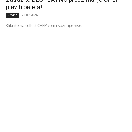
plavih paleta!
20.07.2026.
Promo
Kliknite na collect.CHEP.com i saznajte više.