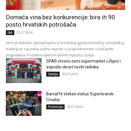
Domaća vina bez konkurencije: bira ih 90
posto hrvatskih potrošača
31.07.2026.
I&A
Vino je duboko ukorijenjeno u hrvatskoj gastronomskoj i enološkoj
tradiciji te zauzima važno mjesto u svakodnevnim i svečanim
prigodama. Posebno tijekom ljetnih mjeseci, kada...
SPAR otvorio osmi supermarket u Rijeci i
zaposlio devet novih radnika
30.07.2026.
Zemlja
Barcaffè stekao status Superbrands
Croatia
28.07.2026.
Promocije