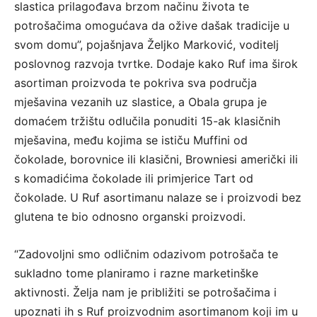
slastica prilagođava brzom načinu života te
potrošačima omogućava da ožive dašak tradicije u
svom domu”, pojašnjava Željko Marković, voditelj
poslovnog razvoja tvrtke. Dodaje kako Ruf ima širok
asortiman proizvoda te pokriva sva područja
mješavina vezanih uz slastice, a Obala grupa je
domaćem tržištu odlučila ponuditi 15-ak klasičnih
mješavina, među kojima se ističu Muffini od
čokolade, borovnice ili klasični, Browniesi američki ili
s komadićima čokolade ili primjerice Tart od
čokolade. U Ruf asortimanu nalaze se i proizvodi bez
glutena te bio odnosno organski proizvodi.
“Zadovoljni smo odličnim odazivom potrošača te
sukladno tome planiramo i razne marketinške
aktivnosti. Želja nam je približiti se potrošačima i
upoznati ih s Ruf proizvodnim asortimanom koji im u