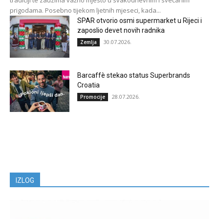
prigodama. Posebno tijekom ljetnih mjeseci, kada...
SPAR otvorio osmi supermarket u Rijeci i
zaposlio devet novih radnika
30.07.2026.
Zemlja
Barcaffè stekao status Superbrands
Croatia
28.07.2026.
Promocije
IZLOG