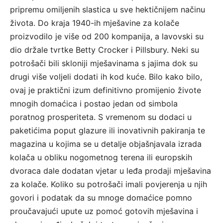
pripremu omiljenih slastica u sve hektičnijem načinu
života. Do kraja 1940-ih mješavine za kolače
proizvodilo je više od 200 kompanija, a lavovski su
dio držale tvrtke Betty Crocker i Pillsbury. Neki su
potrošači bili skloniji mješavinama s jajima dok su
drugi više voljeli dodati ih kod kuće. Bilo kako bilo,
ovaj je praktični izum definitivno promijenio živote
mnogih domaćica i postao jedan od simbola
poratnog prosperiteta. S vremenom su dodaci u
paketićima poput glazure ili inovativnih pakiranja te
magazina u kojima se u detalje objašnjavala izrada
kolača u obliku nogometnog terena ili europskih
dvoraca dale dodatan vjetar u leđa prodaji mješavina
za kolače. Koliko su potrošači imali povjerenja u njih
govori i podatak da su mnoge domaćice pomno
proučavajući upute uz pomoć gotovih mješavina i