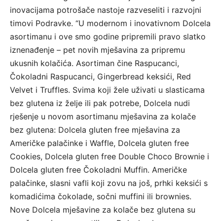
inovacijama potrošače nastoje razveseliti i razvojni
timovi Podravke. “U modernom i inovativnom Dolcela
asortimanu i ove smo godine pripremili pravo slatko
iznenađenje – pet novih mješavina za pripremu
ukusnih kolačića. Asortiman čine Raspucanci,
Čokoladni Raspucanci, Gingerbread keksići, Red
Velvet i Truffles. Svima koji žele uživati u slasticama
bez glutena iz želje ili pak potrebe, Dolcela nudi
rješenje u novom asortimanu mješavina za kolače
bez glutena: Dolcela gluten free mješavina za
Američke palačinke i Waffle, Dolcela gluten free
Cookies, Dolcela gluten free Double Choco Brownie i
Dolcela gluten free Čokoladni Muffin. Američke
palačinke, slasni vafli koji zovu na još, prhki keksići s
komadićima čokolade, sočni muffini ili brownies.
Nove Dolcela mješavine za kolače bez glutena su