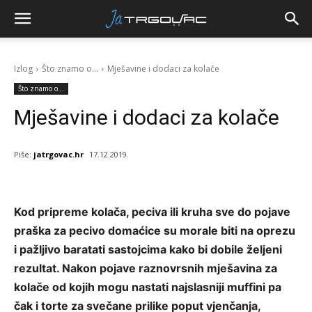
Izlog
Što znamo o...
Mješavine i dodaci za kolače
Što znamo o...
Mješavine i dodaci za kolače
Piše:
jatrgovac.hr
17.12.2019.
Kod pripreme kolača, peciva ili kruha sve do pojave
praška za pecivo domaćice su morale biti na oprezu
i pažljivo baratati sastojcima kako bi dobile željeni
rezultat. Nakon pojave raznovrsnih mješavina za
kolače od kojih mogu nastati najslasniji muffini pa
čak i torte za svečane prilike poput vjenčanja,