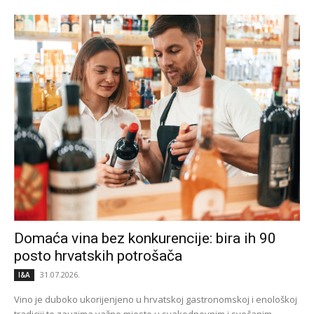
Domaća vina bez konkurencije: bira ih 90
posto hrvatskih potrošača
31.07.2026.
I&A
Vino je duboko ukorijenjeno u hrvatskoj gastronomskoj i enološkoj
tradiciji te zauzima važno mjesto u svakodnevnim i svečanim