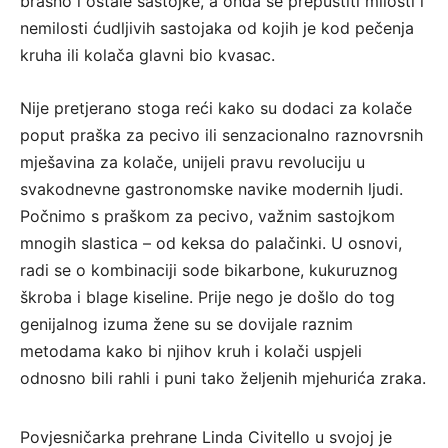
brašno i ostale sastojke, a onda se prepustiti milosti i
nemilosti ćudljivih sastojaka od kojih je kod pečenja
kruha ili kolača glavni bio kvasac.
Nije pretjerano stoga reći kako su dodaci za kolače
poput praška za pecivo ili senzacionalno raznovrsnih
mješavina za kolače, unijeli pravu revoluciju u
svakodnevne gastronomske navike modernih ljudi.
Počnimo s praškom za pecivo, važnim sastojkom
mnogih slastica – od keksa do palačinki. U osnovi,
radi se o kombinaciji sode bikarbone, kukuruznog
škroba i blage kiseline. Prije nego je došlo do tog
genijalnog izuma žene su se dovijale raznim
metodama kako bi njihov kruh i kolači uspjeli
odnosno bili rahli i puni tako željenih mjehurića zraka.
Povjesničarka prehrane Linda Civitello u svojoj je