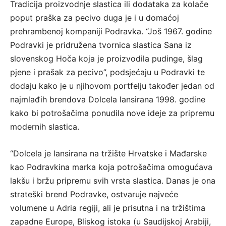
Tradicija proizvodnje slastica ili dodataka za kolače
poput praška za pecivo duga je i u domaćoj
prehrambenoj kompaniji Podravka. “Još 1967. godine
Podravki je pridružena tvornica slastica Sana iz
slovenskog Hoča koja je proizvodila pudinge, šlag
pjene i prašak za pecivo”, podsjećaju u Podravki te
dodaju kako je u njihovom portfelju također jedan od
najmlađih brendova Dolcela lansirana 1998. godine
kako bi potrošačima ponudila nove ideje za pripremu
modernih slastica.
“Dolcela je lansirana na tržište Hrvatske i Mađarske
kao Podravkina marka koja potrošačima omogućava
lakšu i bržu pripremu svih vrsta slastica. Danas je ona
strateški brend Podravke, ostvaruje najveće
volumene u Adria regiji, ali je prisutna i na tržištima
zapadne Europe, Bliskog istoka (u Saudijskoj Arabiji,