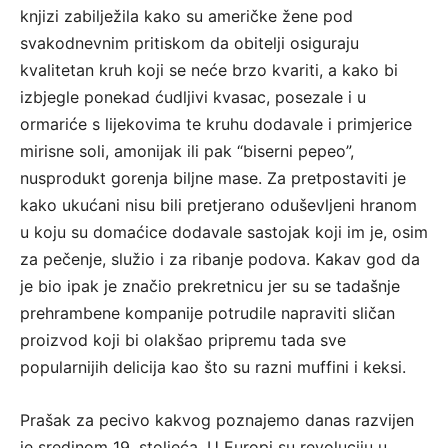
knjizi zabilježila kako su američke žene pod
svakodnevnim pritiskom da obitelji osiguraju
kvalitetan kruh koji se neće brzo kvariti, a kako bi
izbjegle ponekad ćudljivi kvasac, posezale i u
ormariće s lijekovima te kruhu dodavale i primjerice
mirisne soli, amonijak ili pak “biserni pepeo”,
nusprodukt gorenja biljne mase. Za pretpostaviti je
kako ukućani nisu bili pretjerano oduševljeni hranom
u koju su domaćice dodavale sastojak koji im je, osim
za pečenje, služio i za ribanje podova. Kakav god da
je bio ipak je značio prekretnicu jer su se tadašnje
prehrambene kompanije potrudile napraviti sličan
proizvod koji bi olakšao pripremu tada sve
popularnijih delicija kao što su razni muffini i keksi.
Prašak za pecivo kakvog poznajemo danas razvijen
je sredinom 19. stoljeća. U Europi su revoluciju u