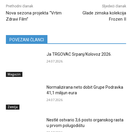
Prethodni članak
Sljedeći članak
Nova sezona projekta “Vrtim
Glade zimska kolekcija
Zdravi Film”
Frozen II
POVEZANI ČLANCI
Ja TRGOVAC Srpanj/Kolovoz 2026.
24.07.2026.
Magazin
Normalizirana neto dobit Grupe Podravka
41,1 milijun eura
24.07.2026.
Zemlja
Nestlé ostvario 3,6 posto organskog rasta
u prvom polugodištu