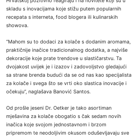
Hrvatskoj pozitivno reagiraju i na novitete koji su u
skladu s inovacijama koje stižu putem popularnih
recepata s interneta, food blogera ili kulinarskih
showova.
“Mahom su to dodaci za kolače s dodanim aromama,
praktičnije inačice tradicionalnog dodatka, a najviše
dekoracije koje prate trendove u slastičarstvu. Ta
dvojakost uvijek je i izazov i zadovoljstvo gledajući
sa strane brenda budući da se od nas kao specijalista
za kolače i svega što se vrti oko slastica inovacije i
očekuju”, naglašava Banović Santos.
Od prošle jeseni Dr. Oetker je tako asortiman
mješavina za kolače obogatio s čak sedam novih
inačica koje svojom jednostavnom i brzom
pripremom te neodoljivim okusom oduševljavaju sve