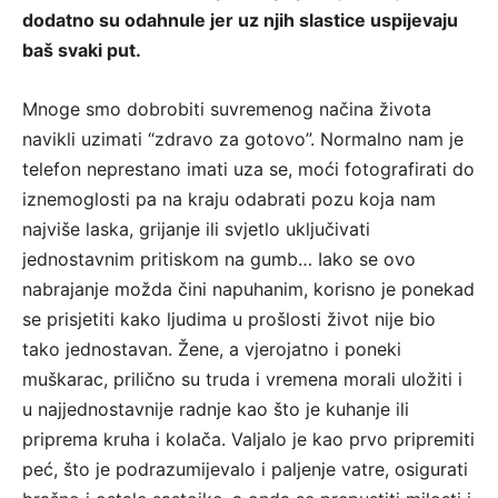
dodatno su odahnule jer uz njih slastice uspijevaju
baš svaki put.
Mnoge smo dobrobiti suvremenog načina života
navikli uzimati “zdravo za gotovo”. Normalno nam je
telefon neprestano imati uza se, moći fotografirati do
iznemoglosti pa na kraju odabrati pozu koja nam
najviše laska, grijanje ili svjetlo uključivati
jednostavnim pritiskom na gumb… Iako se ovo
nabrajanje možda čini napuhanim, korisno je ponekad
se prisjetiti kako ljudima u prošlosti život nije bio
tako jednostavan. Žene, a vjerojatno i poneki
muškarac, prilično su truda i vremena morali uložiti i
u najjednostavnije radnje kao što je kuhanje ili
priprema kruha i kolača. Valjalo je kao prvo pripremiti
peć, što je podrazumijevalo i paljenje vatre, osigurati