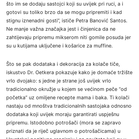
što im se dodaju sastojci koji su uvijek pri ruci, a i
gotovi su toliko brzo da se mogu pripremiti i kad
stignu iznenadni gosti”, ističe Petra Banović Santos.
Ne manje važna značajka jest i činjenica da ne
zahtijevaju pripremu mikserom niti gomile posuda jer
su u kutijama uključene i košarice za muffine.
Što se pak dodataka i dekoracija za kolače tiče,
iskustvo Dr. Oetkera pokazuje kako je domaće tržište
vrlo dvojako: s jedne je strane još uvijek vrlo
tradicionalno okružje u kojem se većinom peče “od
početka” uz omiljene recepte mama i baka. Ti kolači
nastaju od mnoštva tradicionalnih sastojaka odnosno
dodataka koji uvijek moraju garantirati uspješnu
pripremu. Istodobno potrošači (mora se zapravo
priznati da je riječ uglavnom o potrošačicama) u