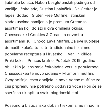
ljubitelje kolača. Nakon bezglutenskih pudinga od
vanilije i čokolade, Gustina i palačinki, Dr. Oetker je
lepezi dodao i Gluten Free Muffine. Istinskim
sladokuscima namijenio je premium Cremoso
asortiman koji dolazi u dva omiljena okusa:
Cheesecake i Cookies & Cream, a novost u
asortimanu su i Choco Lava Muffini. Za sve ljubitelje
domaćih kolača tu su tri tradicionalne i iznimno
popularne recepture u Hrvatskoj – Vanilin kiflice,
Prhki keksi i Princes krafne. Početak 2019. godine
obilježilo je lansiranje čokoladne verzije popularnog
Cheesecakea te novo izdanje – Mramorni muffini.
Ovogodišnja jesen donijela je nove Voćne muffine za
čiju pripremu nije potrebno dodavati voće i koji će se
savršeno uklopiti u svaki blagdanski stol.
Posebno u blagdansko doba i tijekom zime mnogim