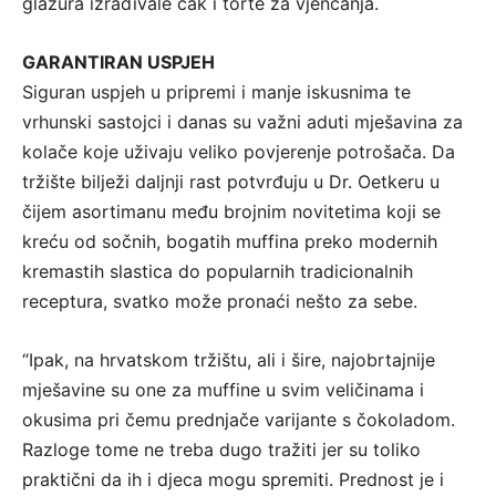
glazura izrađivale čak i torte za vjenčanja.
GARANTIRAN USPJEH
Siguran uspjeh u pripremi i manje iskusnima te
vrhunski sastojci i danas su važni aduti mješavina za
kolače koje uživaju veliko povjerenje potrošača. Da
tržište bilježi daljnji rast potvrđuju u Dr. Oetkeru u
čijem asortimanu među brojnim novitetima koji se
kreću od sočnih, bogatih muffina preko modernih
kremastih slastica do popularnih tradicionalnih
receptura, svatko može pronaći nešto za sebe.
“Ipak, na hrvatskom tržištu, ali i šire, najobrtajnije
mješavine su one za muffine u svim veličinama i
okusima pri čemu prednjače varijante s čokoladom.
Razloge tome ne treba dugo tražiti jer su toliko
praktični da ih i djeca mogu spremiti. Prednost je i