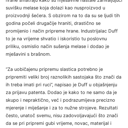
hrane smatraju kako su mješavine nastale zahvaljujući
suvišku melase koja dolazi kao nusproizvod u
proizvodnji šećera. S obzirom na to da su se ljudi tih
godina počeli drugačije hraniti, drastično se
promijenio i način pripreme hrane. Industrijalac Duff
to je na vrijeme shvatio i iskoristio tu poslovnu
priliku, osmislio način sušenja melase i dodao je
mješavini s brašnom.
“Za uobičajenu pripremu slastica potrebno je
pripremiti veliki broj raznolikih sastojaka što znači da
ih treba imati pri ruci”, napisao je Duff u objašnjenju
za prijavu patenta. Dodao je kako to ne samo da je
skupo i nepraktično, već i podrazumijeva precizno
mjerenje i miješanje i za to nužne strojeve. Rezultati
često, unatoč svemu, nisu zadovoljavajući što znači
da se pri pripremi gubi vrijeme, novac, materijal i