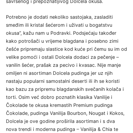
savršenog i prepoznatljivog Dolcela okusa.
Potrebno je dodati nekoliko sastojaka, zasladiti
smeđim ili kristal šećerom i uživati u bogatstvu
okusa”, kažu nam u Podravki. Podsjećaju također
kako potrošači u vrijeme blagdana i posebno zimi
češće pripremaju slastice kod kuće pri čemu su im od
velike pomoći i ostali Dolcela dodaci za pečenje –
vanilin šećer, prašak za pecivo i kvasac. Nije manje
omiljen ni asortiman Dolcela pudinga jer uz njih
nastaju popularni samostalni deserti ili ih se koristi
kao bazu za pripremu blagdanskih svečanih kolača i
torti. Osim već dobro poznatih klasika Vanilije i
Čokolade te okusa kremastih Premium pudinga
Čokolade, pudinga Vanilija Bourbon, Nougat i Kokos,
Dolcela je ove godine proširila asortiman i s dva
nova trendi i moderna pudinga – Vanilija & Chia te