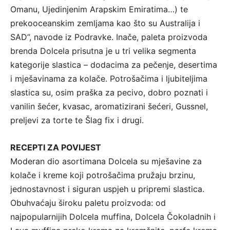
Omanu, Ujedinjenim Arapskim Emiratima…) te
prekooceanskim zemljama kao što su Australija i
SAD”, navode iz Podravke. Inače, paleta proizvoda
brenda Dolcela prisutna je u tri velika segmenta
kategorije slastica – dodacima za pečenje, desertima
i mješavinama za kolače. Potrošačima i ljubiteljima
slastica su, osim praška za pecivo, dobro poznati i
vanilin šećer, kvasac, aromatizirani šećeri, Gussnel,
preljevi za torte te Šlag fix i drugi.
RECEPTI ZA POVIJEST
Moderan dio asortimana Dolcela su mješavine za
kolače i kreme koji potrošačima pružaju brzinu,
jednostavnost i siguran uspjeh u pripremi slastica.
Obuhvaćaju široku paletu proizvoda: od
najpopularnijih Dolcela muffina, Dolcela Čokoladnih i