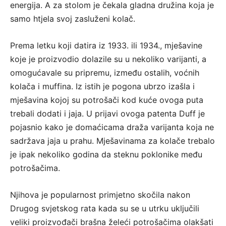
energija. A za stolom je čekala gladna družina koja je
samo htjela svoj zasluženi kolač.
Prema letku koji datira iz 1933. ili 1934., mješavine
koje je proizvodio dolazile su u nekoliko varijanti, a
omogućavale su pripremu, između ostalih, voćnih
kolača i muffina. Iz istih je pogona ubrzo izašla i
mješavina kojoj su potrošači kod kuće ovoga puta
trebali dodati i jaja. U prijavi ovoga patenta Duff je
pojasnio kako je domaćicama draža varijanta koja ne
sadržava jaja u prahu. Mješavinama za kolače trebalo
je ipak nekoliko godina da steknu poklonike među
potrošačima.
Njihova je popularnost primjetno skočila nakon
Drugog svjetskog rata kada su se u utrku uključili
veliki proizvođači brašna želeći potrošačima olakšati