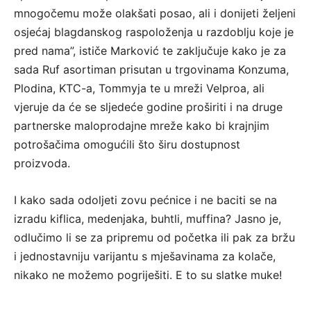
mnogočemu može olakšati posao, ali i donijeti željeni
osjećaj blagdanskog raspoloženja u razdoblju koje je
pred nama”, ističe Marković te zaključuje kako je za
sada Ruf asortiman prisutan u trgovinama Konzuma,
Plodina, KTC-a, Tommyja te u mreži Velproa, ali
vjeruje da će se sljedeće godine proširiti i na druge
partnerske maloprodajne mreže kako bi krajnjim
potrošačima omogućili što širu dostupnost
proizvoda.
I kako sada odoljeti zovu pećnice i ne baciti se na
izradu kiflica, medenjaka, buhtli, muffina? Jasno je,
odlučimo li se za pripremu od početka ili pak za bržu
i jednostavniju varijantu s mješavinama za kolače,
nikako ne možemo pogriješiti. E to su slatke muke!