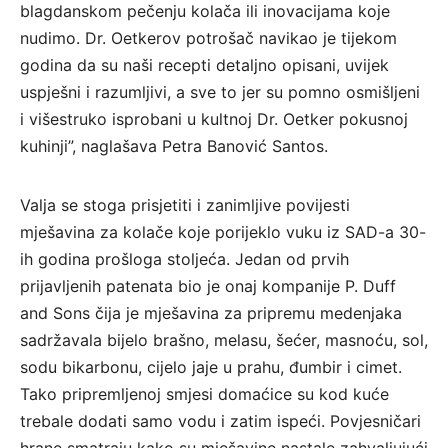
blagdanskom pečenju kolača ili inovacijama koje
nudimo. Dr. Oetkerov potrošač navikao je tijekom
godina da su naši recepti detaljno opisani, uvijek
uspješni i razumljivi, a sve to jer su pomno osmišljeni
i višestruko isprobani u kultnoj Dr. Oetker pokusnoj
kuhinji”, naglašava Petra Banović Santos.
Valja se stoga prisjetiti i zanimljive povijesti
mješavina za kolače koje porijeklo vuku iz SAD-a 30-
ih godina prošloga stoljeća. Jedan od prvih
prijavljenih patenata bio je onaj kompanije P. Duff
and Sons čija je mješavina za pripremu medenjaka
sadržavala bijelo brašno, melasu, šećer, masnoću, sol,
sodu bikarbonu, cijelo jaje u prahu, đumbir i cimet.
Tako pripremljenoj smjesi domaćice su kod kuće
trebale dodati samo vodu i zatim ispeći. Povjesničari