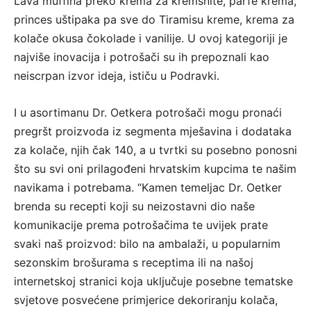
Lava muffina preko krema za kremšnite, parfe krema,
princes uštipaka pa sve do Tiramisu kreme, krema za
kolače okusa čokolade i vanilije. U ovoj kategoriji je
najviše inovacija i potrošači su ih prepoznali kao
neiscrpan izvor ideja, ističu u Podravki.
I u asortimanu Dr. Oetkera potrošači mogu pronaći
pregršt proizvoda iz segmenta mješavina i dodataka
za kolače, njih čak 140, a u tvrtki su posebno ponosni
što su svi oni prilagođeni hrvatskim kupcima te našim
navikama i potrebama. “Kamen temeljac Dr. Oetker
brenda su recepti koji su neizostavni dio naše
komunikacije prema potrošačima te uvijek prate
svaki naš proizvod: bilo na ambalaži, u popularnim
sezonskim brošurama s receptima ili na našoj
internetskoj stranici koja uključuje posebne tematske
svjetove posvećene primjerice dekoriranju kolača,