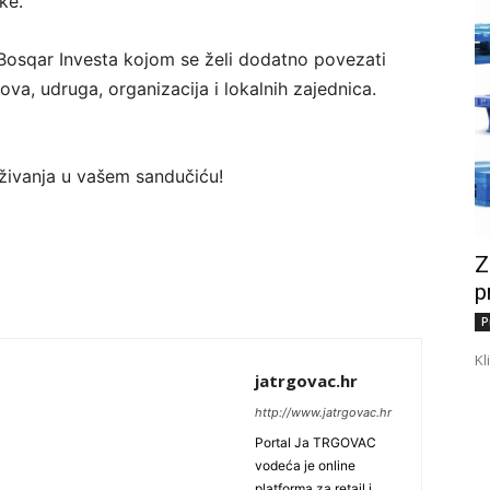
ke.
 i Bosqar Investa kojom se želi dodatno povezati
a, udruga, organizacija i lokalnih zajednica.
traživanja u vašem sandučiću!
Z
p
P
Kl
jatrgovac.hr
http://www.jatrgovac.hr
Portal Ja TRGOVAC
vodeća je online
platforma za retail i