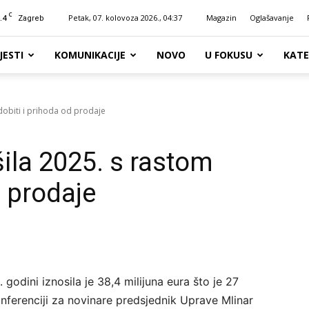
C
.4
Petak, 07. kolovoza 2026., 04:37
Magazin
Oglašavanje
Zagreb
JESTI
KOMUNIKACIJE
NOVO
U FOKUSU
KATE
dobiti i prihoda od prodaje
ila 2025. s rastom
d prodaje
odini iznosila je 38,4 milijuna eura što je 27
onferenciji za novinare predsjednik Uprave Mlinar