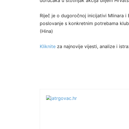
doručaka u stotinjak akcija diljem Hrvats
Riječ je o dugoročnoj inicijativi Mlinara
poslovanje s konkretnim potrebama klubov
(Hina)
Kliknite
za najnovije vijesti, analize i is