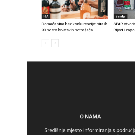
I&A
Zemlja
Domaća vina bez konkurencije: bira ih
SPAR otvori
90 posto hrvatskih potrošača
Rijeci i zap
O NAMA
Središnje mjesto informiranja s područj