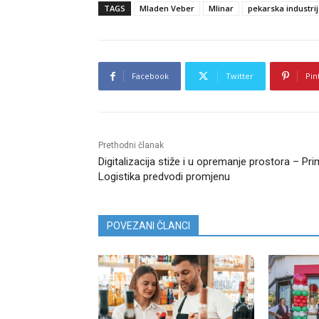
TAGS
Mladen Veber
Mlinar
pekarska industri
Facebook
Twitter
Pin
Prethodni članak
Digitalizacija stiže i u opremanje prostora – Pr
Logistika predvodi promjenu
POVEZANI ČLANCI