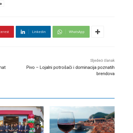
ja
terest
Linkedin
WhatsApp
Sljedeći članak
imat
Pivo – Lojalni potrošači i dominacija poznatih
brendova