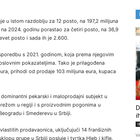
je u istom razdoblju za 12 posto, na 197,2 milijuna
na 2024. godinu porastao za četiri posto, na 36,9
evet posto i sada ih je 2.600.
 usporedbu s 2021. godinom, koja prema njegovim
oslovnim pokazateljima. Tako je prilagođena
eura, prihodi od prodaje 103 milijuna eura, kupaca
 dominantni pekarski i maloprodajni subjekt u
ežom u regiji i s proizvodnim pogonima u
D
 Beogradu i Smederevu u Srbiji.
i
I
lastitih prodavaonica, uključujući 14 franšiznih
Vi
lopu grupe u Srbiji posluje i tvrtka Hleb i kifle.