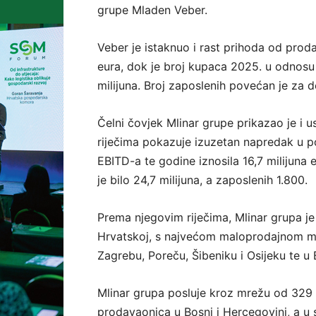
grupe Mladen Veber.
Veber je istaknuo i rast prihoda od proda
eura, dok je broj kupaca 2025. u odnosu 
milijuna. Broj zaposlenih povećan je za d
Čelni čovjek Mlinar grupe prikazao je i
riječima pokazuje izuzetan napredak u p
EBITD-a te godine iznosila 16,7 milijuna 
je bilo 24,7 milijuna, a zaposlenih 1.800.
Prema njegovim riječima, Mlinar grupa je
Hrvatskoj, s najvećom maloprodajnom mr
Zagrebu, Poreču, Šibeniku i Osijeku te u
Mlinar grupa posluje kroz mrežu od 329 v
prodavaonica u Bosni i Hercegovini, a u sk