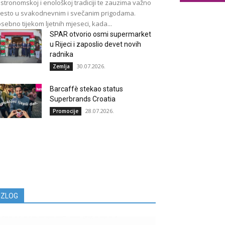
stronomskoj i enološkoj tradiciji te zauzima važno
esto u svakodnevnim i svečanim prigodama.
sebno tijekom ljetnih mjeseci, kada...
SPAR otvorio osmi supermarket
u Rijeci i zaposlio devet novih
radnika
30.07.2026.
Zemlja
Barcaffè stekao status
Superbrands Croatia
28.07.2026.
Promocije
IZLOG