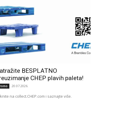
atražite BESPLATNO
reuzimanje CHEP plavih paleta!
20.07.2026.
romo
iknite na collect.CHEP.com i saznajte više.