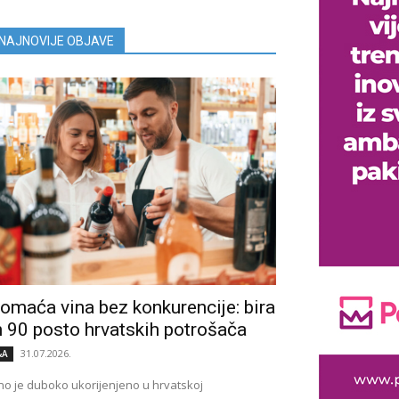
NAJNOVIJE OBJAVE
omaća vina bez konkurencije: bira
h 90 posto hrvatskih potrošača
31.07.2026.
&A
no je duboko ukorijenjeno u hrvatskoj