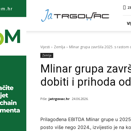
Ja
23
TRGOVAC
VI
Vijesti
Zemlja
Mlinar grupa završila 2025. s rastom 
Zemlja
Mlinar grupa završ
dobiti i prihoda o
Piše:
jatrgovac.hr
24.06.2026.
Prilagođena EBITDA Mlinar grupe u 2025. g
posto više nego 2024., izvijestio je na k