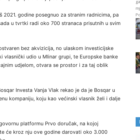
ga
mj
još 2021. godine posegnuo za stranim radnicima, pa
Po
a sada u tvrtki radi oko 700 stranaca prisutnih u svim
ostvaren bez akvizicija, no ulaskom investicijske
i vlasnički udio u Mlinar grupi, te Europske banke
jnim udjelom, otvara se prostor i za taj oblik
 Bosqar Investa Vanja Vlak rekao je da je Bosqar u
u kompaniju, koju kao većinski vlasnik želi i dalje
dgovornu platformu Prvo doručak, na kojoj
 te će kroz nju ove godine darovati oko 3.000