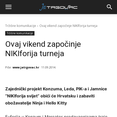
Tržišne komunikacije
Ovaj vikend započinje NIKIforija turneja
Tržišne komunikacije
Ovaj vikend započinje
NIKIforija turneja
Piše:
www.jatrgovac.hr
11.09.2014.
Zajednički projekt Konzuma, Leda, PIK-a i Jamnice
“NIKIforija svijet” obići će Hrvatsku i zabaviti
obožavatelje Ninja i Hello Kitty
Euforija u Konzum i Mercator prodavaonicama traje