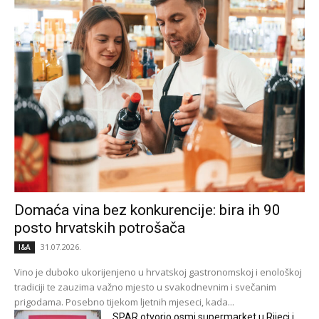
Domaća vina bez konkurencije: bira ih 90
posto hrvatskih potrošača
31.07.2026.
I&A
Vino je duboko ukorijenjeno u hrvatskoj gastronomskoj i enološkoj
tradiciji te zauzima važno mjesto u svakodnevnim i svečanim
prigodama. Posebno tijekom ljetnih mjeseci, kada...
SPAR otvorio osmi supermarket u Rijeci i