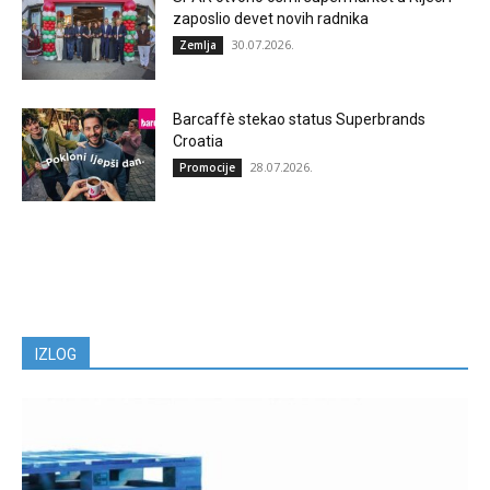
zaposlio devet novih radnika
30.07.2026.
Zemlja
Barcaffè stekao status Superbrands
Croatia
28.07.2026.
Promocije
IZLOG