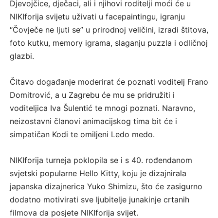
Djevojčice, dječaci, ali i njihovi roditelji moći će u
NIKIforija svijetu uživati u facepaintingu, igranju
“Čovječe ne ljuti se” u prirodnoj veličini, izradi štitova,
foto kutku, memory igrama, slaganju puzzla i odličnoj
glazbi.
Čitavo događanje moderirat će poznati voditelj Frano
Domitrović, a u Zagrebu će mu se pridružiti i
voditeljica Iva Šulentić te mnogi poznati. Naravno,
neizostavni članovi animacijskog tima bit će i
simpatičan Kodi te omiljeni Ledo medo.
NIKIforija turneja poklopila se i s 40. rođendanom
svjetski popularne Hello Kitty, koju je dizajnirala
japanska dizajnerica Yuko Shimizu, što će zasigurno
dodatno motivirati sve ljubitelje junakinje crtanih
filmova da posjete NIKIforija svijet.