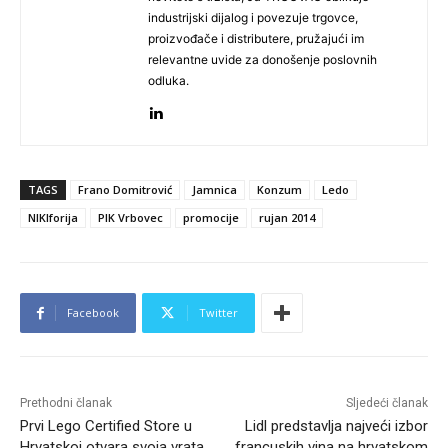
industrijski dijalog i povezuje trgovce,
proizvođače i distributere, pružajući im
relevantne uvide za donošenje poslovnih
odluka.
TAGS
Frano Domitrović
Jamnica
Konzum
Ledo
NIKIforija
PIK Vrbovec
promocije
rujan 2014
Facebook
Twitter
Prethodni članak
Sljedeći članak
Prvi Lego Certified Store u
Lidl predstavlja najveći izbor
Hrvatskoj otvara svoja vrata
francuskih vina na hrvatskom