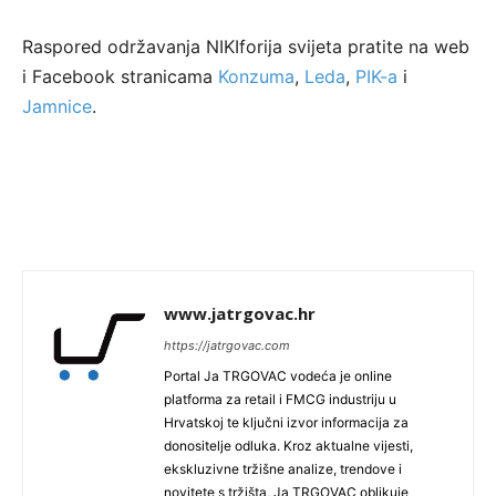
Raspored održavanja NIKIforija svijeta pratite na web
i Facebook stranicama
Konzuma
,
Leda
,
PIK-a
i
Jamnice
.
www.jatrgovac.hr
https://jatrgovac.com
Portal Ja TRGOVAC vodeća je online
platforma za retail i FMCG industriju u
Hrvatskoj te ključni izvor informacija za
donositelje odluka. Kroz aktualne vijesti,
ekskluzivne tržišne analize, trendove i
novitete s tržišta, Ja TRGOVAC oblikuje