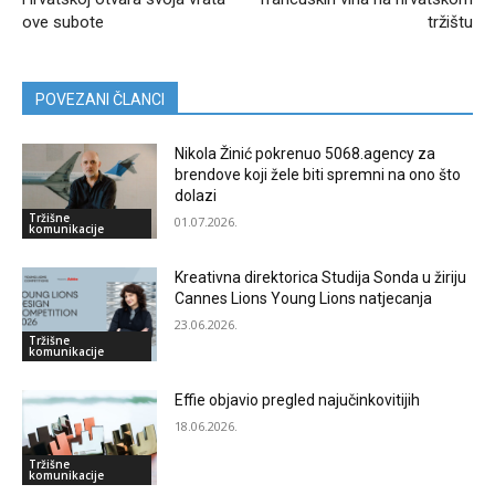
ove subote
tržištu
POVEZANI ČLANCI
Nikola Žinić pokrenuo 5068.agency za
brendove koji žele biti spremni na ono što
dolazi
Tržišne
01.07.2026.
komunikacije
Kreativna direktorica Studija Sonda u žiriju
Cannes Lions Young Lions natjecanja
23.06.2026.
Tržišne
komunikacije
Effie objavio pregled najučinkovitijih
18.06.2026.
Tržišne
komunikacije