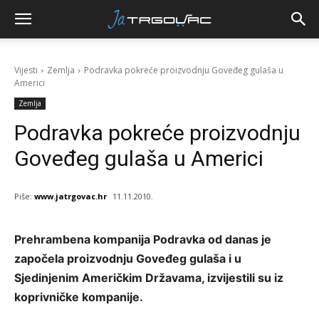
Vijesti
Zemlja
Podravka pokreće proizvodnju Goveđeg gulaša u
Americi
Zemlja
Podravka pokreće proizvodnju
Goveđeg gulaša u Americi
Piše:
www.jatrgovac.hr
11.11.2010.
Prehrambena kompanija Podravka od danas je
započela proizvodnju Goveđeg gulaša i u
Sjedinjenim Američkim Državama, izvijestili su iz
koprivničke kompanije.