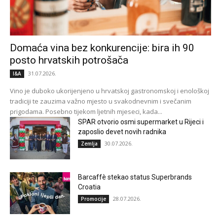
Domaća vina bez konkurencije: bira ih 90
posto hrvatskih potrošača
31.07.2026.
I&A
Vino je duboko ukorijenjeno u hrvatskoj gastronomskoj i enološkoj
tradiciji te zauzima važno mjesto u svakodnevnim i svečanim
prigodama. Posebno tijekom ljetnih mjeseci, kada...
SPAR otvorio osmi supermarket u Rijeci i
zaposlio devet novih radnika
30.07.2026.
Zemlja
Barcaffè stekao status Superbrands
Croatia
28.07.2026.
Promocije