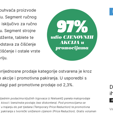
obuhvaća proizvode
ju. Segment ručnog
 isključivo za ručno
u. Segment strojne
džente, tablete te
edstava za čišćenje
išćenje i ostale vrste
iju.
vrijednosne prodaje kategorije ostvarena je kroz
 akcije i promotivna pakiranja. U usporedbi s
blagi pad promotivne prodaje od 2,3%.
D
i
 tjednim podacima ključnih trgovaca iz NielsenIQ panela maloprodaje
I
 kiosci i benzinske postaje; bez diskontera). Pod promocijama se
u trajanju do pet tjedana (Temporary Price Reduction) te promotivna
Vi
i pakiranja s tvornički sniženom cijenom (Price Reduction). Gratis volumen