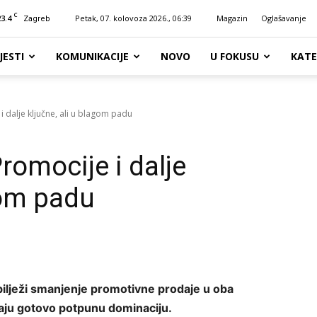
C
23.4
Petak, 07. kolovoza 2026., 06:39
Magazin
Oglašavanje
Zagreb
JESTI
KOMUNIKACIJE
NOVO
U FOKUSU
KATE
 dalje ključne, ali u blagom padu
romocije i dalje
gom padu
bilježi smanjenje promotivne prodaje u oba
aju gotovo potpunu dominaciju.