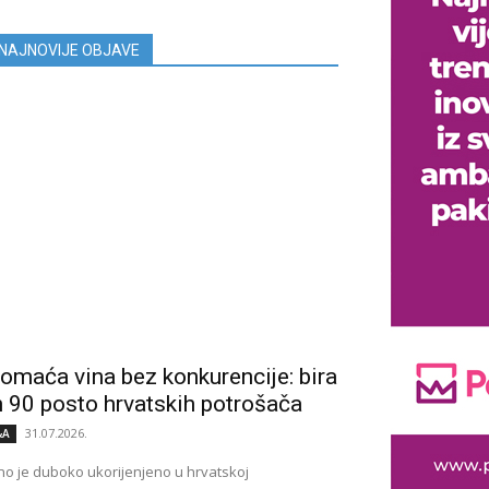
NAJNOVIJE OBJAVE
omaća vina bez konkurencije: bira
h 90 posto hrvatskih potrošača
31.07.2026.
&A
no je duboko ukorijenjeno u hrvatskoj