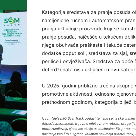
Kategorija sredstava za pranje posuđa 
namijenjene ručnom i automatskom pran
pranja uključuje proizvode koji se koriste
pranje posuđa, najčešće u tekućem oblik
njege obuhvaća praškaste i tekuće deter
dodatke poput soli, sredstava za sjaj, sr
perilice i osvježivača. Sredstva za opće č
deterdženata nisu uključeni u ovu kategor
U 2025. godini približno trećina ukupne 
promotivne aktivnosti, odnosno cjenovne
prethodnom godinom, kategorija bilježi 
Izvor: NielsenIQ ScanTrack podaci temelje se na skeniranim
(hiper/supermarketi, trgovine mješovitom robom, drogerije,
podrazumijevaju cjenovne akcije uz minimalno 5% popusta i 
pakiranja kao što su gratis volumen pakiranja (Bonus Pack) 