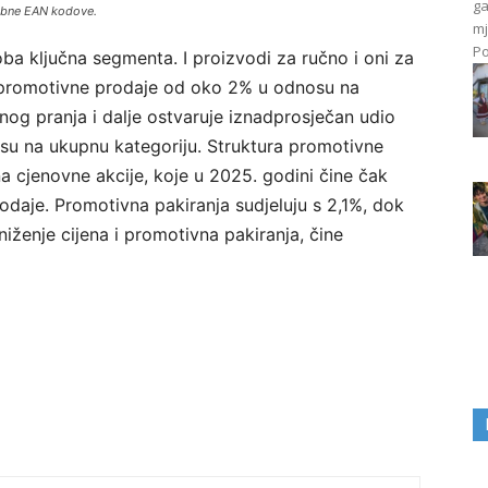
ga
sebne EAN kodove.
mj
Po
oba ključna segmenta. I proizvodi za ručno i oni za
e promotivne prodaje od oko 2% u odnosu na
og pranja i dalje ostvaruje iznadprosječan udio
osu na ukupnu kategoriju. Struktura promotivne
 na cjenovne akcije, koje u 2025. godini čine čak
daje. Promotivna pakiranja sudjeluju s 2,1%, dok
niženje cijena i promotivna pakiranja, čine