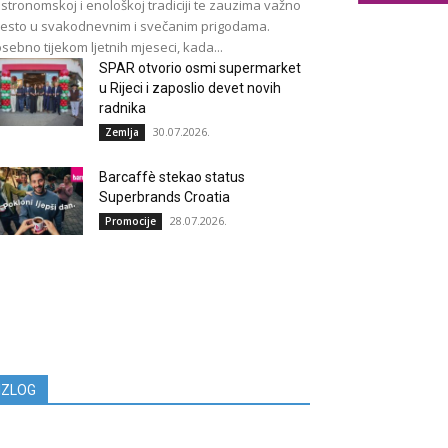
stronomskoj i enološkoj tradiciji te zauzima važno
esto u svakodnevnim i svečanim prigodama.
sebno tijekom ljetnih mjeseci, kada...
SPAR otvorio osmi supermarket
u Rijeci i zaposlio devet novih
radnika
30.07.2026.
Zemlja
Barcaffè stekao status
Superbrands Croatia
28.07.2026.
Promocije
IZLOG