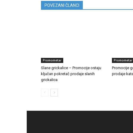
POVEZANI ČLANCI
Promometar
Promometar
Slane grickalice – Promocije ostaju
Promocije ge
ključan pokretač prodaje slanih
prodaje kate
grickalica