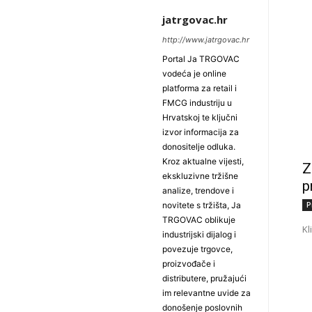
jatrgovac.hr
http://www.jatrgovac.hr
Portal Ja TRGOVAC
vodeća je online
platforma za retail i
FMCG industriju u
Hrvatskoj te ključni
izvor informacija za
donositelje odluka.
Kroz aktualne vijesti,
Z
ekskluzivne tržišne
p
analize, trendove i
P
novitete s tržišta, Ja
TRGOVAC oblikuje
Kl
industrijski dijalog i
povezuje trgovce,
proizvođače i
distributere, pružajući
im relevantne uvide za
donošenje poslovnih