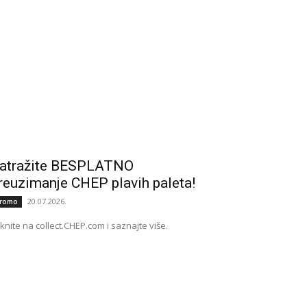
atražite BESPLATNO
reuzimanje CHEP plavih paleta!
20.07.2026.
romo
iknite na collect.CHEP.com i saznajte više.