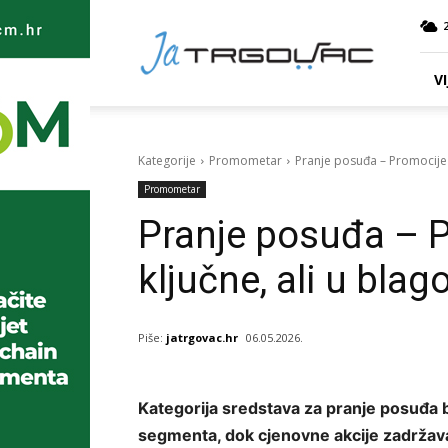
Ja
TRGOVAC
VI
Kategorije
Promometar
Pranje posuđa – Promocije i
Promometar
Pranje posuđa – P
ključne, ali u bla
Piše:
jatrgovac.hr
06.05.2026.
Kategorija sredstava za pranje posuđa 
segmenta, dok cjenovne akcije zadržav