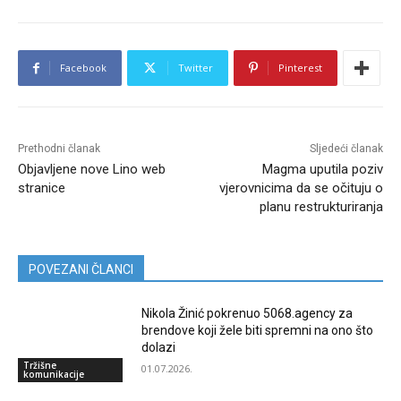
Facebook
Twitter
Pinterest
Prethodni članak
Sljedeći članak
Objavljene nove Lino web
Magma uputila poziv
stranice
vjerovnicima da se očituju o
planu restrukturiranja
POVEZANI ČLANCI
Nikola Žinić pokrenuo 5068.agency za
brendove koji žele biti spremni na ono što
dolazi
Tržišne
01.07.2026.
komunikacije