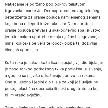
Natjecanje je održano pod pokroviteljstvom
trgovačke marke Jar Dermaprotect, novog tekućeg
deterdženta za pranje posuđa namijenjenog ženama
koje brinu o ljepoti kože ruku. Jar Dermaprotect
pranje posuđa pretvara u svakodnevno spa iskustvo
jer ruke nakon upotrebe ostaju nježne i njegovane, a
mirisi kokos-aloe vera te lopoč-jojoba taj doživljaj
čine još ugodnijim.
Koža ruku je nakon kože lica najosjetljiviji dio tijela jer
je zbog tankog potkožnog tkiva podložna isušivanju,
a godine se najviše odražavaju upravo na rukama.
One su ujedno i jedini dio tijela za koji još uvijek ne
postoji plastična operacija ili neki drugi tretman koji
bi im vratio svježinu.
Zato je iznimno važno kožu ruku svakodnevno