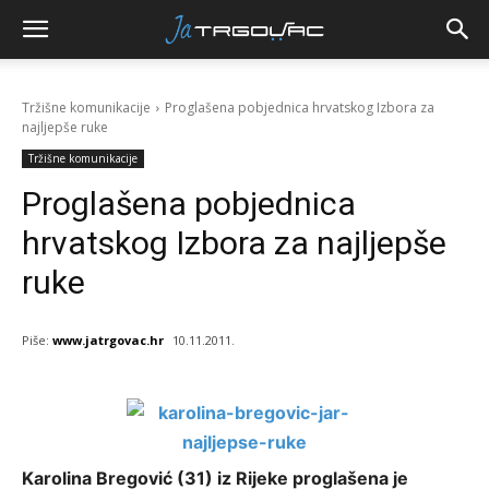
Tržišne komunikacije
Proglašena pobjednica hrvatskog Izbora za
najljepše ruke
Tržišne komunikacije
Proglašena pobjednica
hrvatskog Izbora za najljepše
ruke
Piše:
www.jatrgovac.hr
10.11.2011.
Karolina Bregović (31) iz Rijeke proglašena je