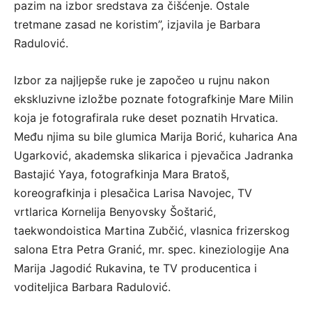
pazim na izbor sredstava za čišćenje. Ostale
tretmane zasad ne koristim”, izjavila je Barbara
Radulović.
Izbor za najljepše ruke je započeo u rujnu nakon
ekskluzivne izložbe poznate fotografkinje Mare Milin
koja je fotografirala ruke deset poznatih Hrvatica.
Među njima su bile glumica Marija Borić, kuharica Ana
Ugarković, akademska slikarica i pjevačica Jadranka
Bastajić Yaya, fotografkinja Mara Bratoš,
koreografkinja i plesačica Larisa Navojec, TV
vrtlarica Kornelija Benyovsky Šoštarić,
taekwondoistica Martina Zubčić, vlasnica frizerskog
salona Etra Petra Granić, mr. spec. kineziologije Ana
Marija Jagodić Rukavina, te TV producentica i
voditeljica Barbara Radulović.