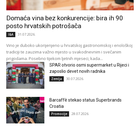
Domaća vina bez konkurencije: bira ih 90
posto hrvatskih potrošača
31.07.2026.
I&A
Vino je duboko ukorijenjeno u hrvatskoj gastronomskoj i enološkoj
tradiciji te zauzima važno mjesto u svakodnevnim i svečanim
prigodama. Posebno tijekom ljetnih mjeseci, kada...
SPAR otvorio osmi supermarket u Rijeci i
zaposlio devet novih radnika
30.07.2026.
Zemlja
Barcaffè stekao status Superbrands
Croatia
28.07.2026.
Promocije