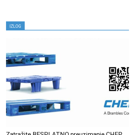
IZLOG
Zatražite BESPLATNO preuzimanje CHEP