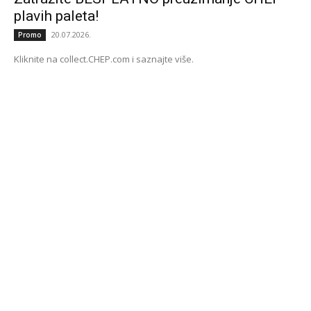
plavih paleta!
20.07.2026.
Promo
Kliknite na collect.CHEP.com i saznajte više.