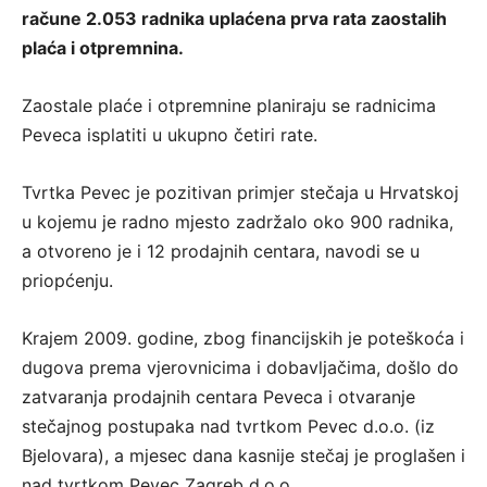
račune 2.053 radnika uplaćena prva rata zaostalih
plaća i otpremnina.
Zaostale plaće i otpremnine planiraju se radnicima
Peveca isplatiti u ukupno četiri rate.
Tvrtka Pevec je pozitivan primjer stečaja u Hrvatskoj
u kojemu je radno mjesto zadržalo oko 900 radnika,
a otvoreno je i 12 prodajnih centara, navodi se u
priopćenju.
Krajem 2009. godine, zbog financijskih je poteškoća i
dugova prema vjerovnicima i dobavljačima, došlo do
zatvaranja prodajnih centara Peveca i otvaranje
stečajnog postupaka nad tvrtkom Pevec d.o.o. (iz
Bjelovara), a mjesec dana kasnije stečaj je proglašen i
nad tvrtkom Pevec Zagreb d.o.o.