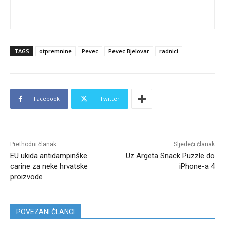
TAGS
otpremnine
Pevec
Pevec Bjelovar
radnici
Facebook
Twitter
Prethodni članak
Sljedeći članak
EU ukida antidampinške
Uz Argeta Snack Puzzle do
carine za neke hrvatske
iPhone-a 4
proizvode
POVEZANI ČLANCI