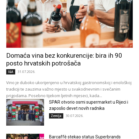
Domaća vina bez konkurencije: bira ih 90
posto hrvatskih potrošača
31.07.2026.
I&A
Vino je duboko ukorijenjeno u hrvatskoj gastronomskoj i enološkoj
tradiciji te zauzima važno mjesto u svakodnevnim i svečanim
prigodama. Posebno tijekom ljetnih mjeseci, kada...
SPAR otvorio osmi supermarket u Rijeci i
zaposlio devet novih radnika
30.07.2026.
Zemlja
Barcaffè stekao status Superbrands