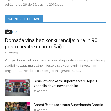
održano od 26. do 29. travnja 2016, po...
NAJNOVIJE OBJAVE
I&A
Domaća vina bez konkurencije: bira ih 90
posto hrvatskih potrošača
31.07.2026.
Vino je duboko ukorijenjeno u hrvatskoj gastronomskoj i enološkoj
tradiciji te zauzima važno mjesto u svakodnevnim i svečanim
prigodama. Posebno tijekom ljetnih mjeseci, kada...
SPAR otvorio osmi supermarket u Rijeci i
zaposlio devet novih radnika
30.07.2026.
Barcaffè stekao status Superbrands Croatia
28.07.2026.