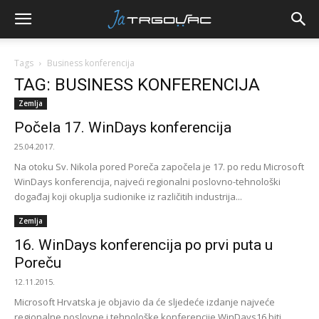
Tags
Business konferencija
TAG: BUSINESS KONFERENCIJA
Zemlja
Počela 17. WinDays konferencija
25.04.2017.
Na otoku Sv. Nikola pored Poreča započela je 17. po redu Microsoft
WinDays konferencija, najveći regionalni poslovno-tehnološki
događaj koji okuplja sudionike iz različitih industrija...
Zemlja
16. WinDays konferencija po prvi puta u
Poreču
12.11.2015.
Microsoft Hrvatska je objavio da će sljedeće izdanje najveće
regionalne poslovne i tehnološke konferencije WinDays16 biti