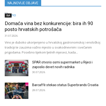
NAJNOVIJE OBJAVE
I&A
Domaća vina bez konkurencije: bira ih 90
posto hrvatskih potrošača
31.07.2026.
Vino je duboko ukorijenjeno u hrvatskoj gastronomskoj i enološkoj
tradiciji te zauzima važno mjesto u svakodnevnim i svečanim
prigodama. Posebno tijekom ljetnih mjeseci, kada...
SPAR otvorio osmi supermarket u Rijeci i
zaposlio devet novih radnika
30.07.2026.
Barcaffè stekao status Superbrands Croatia
28.07.2026.