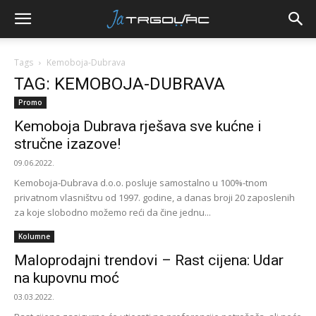
Tags
Kemoboja-Dubrava
TAG: KEMOBOJA-DUBRAVA
Promo
Kemoboja Dubrava rješava sve kućne i
stručne izazove!
09.06.2022.
Kemoboja-Dubrava d.o.o. posluje samostalno u 100%-tnom
privatnom vlasništvu od 1997. godine, a danas broji 20 zaposlenih
za koje slobodno možemo reći da čine jednu...
Kolumne
Maloprodajni trendovi – Rast cijena: Udar
na kupovnu moć
03.03.2022.