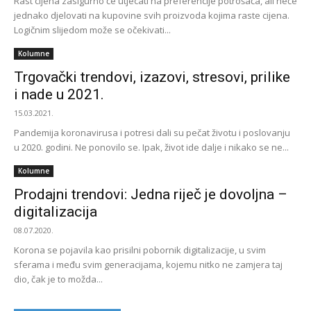
Rast cijena zasigurno će utjecati na preferencije potrošača, ali neće
jednako djelovati na kupovine svih proizvoda kojima raste cijena.
Logičnim slijedom može se očekivati...
Kolumne
Trgovački trendovi, izazovi, stresovi, prilike
i nade u 2021.
15.03.2021.
Pandemija koronavirusa i potresi dali su pečat životu i poslovanju
u 2020. godini. Ne ponovilo se. Ipak, život ide dalje i nikako se ne...
Kolumne
Prodajni trendovi: Jedna riječ je dovoljna –
digitalizacija
08.07.2020.
Korona se pojavila kao prisilni pobornik digitalizacije, u svim
sferama i među svim generacijama, kojemu nitko ne zamjera taj
dio, čak je to možda...