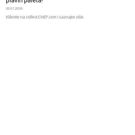
plavih paleta!
20.07.2026.
Kliknite na collect.CHEP.com i saznajte više.