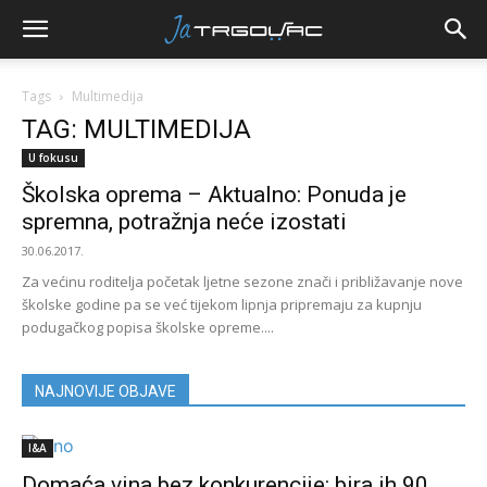
Tags
Multimedija
TAG: MULTIMEDIJA
U fokusu
Školska oprema – Aktualno: Ponuda je
spremna, potražnja neće izostati
30.06.2017.
Za većinu roditelja početak ljetne sezone znači i približavanje nove
školske godine pa se već tijekom lipnja pripremaju za kupnju
podugačkog popisa školske opreme....
NAJNOVIJE OBJAVE
I&A
Domaća vina bez konkurencije: bira ih 90