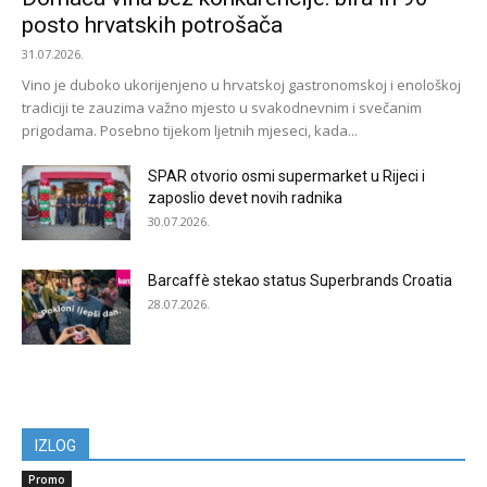
posto hrvatskih potrošača
31.07.2026.
Vino je duboko ukorijenjeno u hrvatskoj gastronomskoj i enološkoj
tradiciji te zauzima važno mjesto u svakodnevnim i svečanim
prigodama. Posebno tijekom ljetnih mjeseci, kada...
SPAR otvorio osmi supermarket u Rijeci i
zaposlio devet novih radnika
30.07.2026.
Barcaffè stekao status Superbrands Croatia
28.07.2026.
IZLOG
Promo