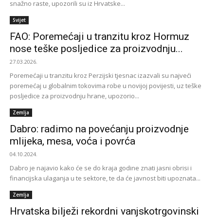
snažno raste, upozorili su iz Hrvatske...
Svijet
FAO: Poremećaji u tranzitu kroz Hormuz
nose teške posljedice za proizvodnju...
27.03.2026.
Poremećaji u tranzitu kroz Perzijski tjesnac izazvali su najveći
poremećaj u globalnim tokovima robe u novijoj povijesti, uz teške
posljedice za proizvodnju hrane, upozorio...
Zemlja
Dabro: radimo na povećanju proizvodnje
mlijeka, mesa, voća i povrća
04.10.2024.
Dabro je najavio kako će se do kraja godine znati jasni obrisi i
financijska ulaganja u te sektore, te da će javnost biti upoznata...
Zemlja
Hrvatska bilježi rekordni vanjskotrgovinski