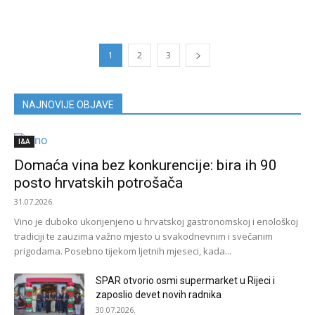
1
2
3
NAJNOVIJE OBJAVE
I&A
Domaća vina bez konkurencije: bira ih 90
posto hrvatskih potrošača
31.07.2026.
Vino je duboko ukorijenjeno u hrvatskoj gastronomskoj i enološkoj
tradiciji te zauzima važno mjesto u svakodnevnim i svečanim
prigodama. Posebno tijekom ljetnih mjeseci, kada...
SPAR otvorio osmi supermarket u Rijeci i
zaposlio devet novih radnika
30.07.2026.