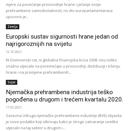
mjere za povećanje proizvodnje hrane i jačanje svoje
prehrambene samodostatnosti, no dio europarlamentaraca
upozorio je...
Zemlja
Europski sustav sigurnosti hrane jedan od
najrigoroznijih na svijetu
12.10.2021.
Ni Domovinski rat, ni globalna financijska kriza 2008. nisu toliko
snažno utjecale na poremećaje u proizvodnji, distribuciji i trženju
hrane i na promjene prehrambenih...
Svijet
Njemačka prehrambena industrija teško
pogođena u drugom i trećem kvartalu 2020.
17.02.2021.
Savezna Udruga njemačke prehrambene industrije (BVE) objavila
je nove podatke koji otkrivaju kako je strogo zatvaranje uvelike
utjecalo na taj sektor u drugom i...