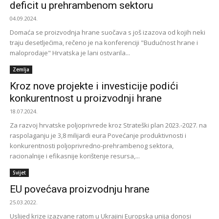
deficit u prehrambenom sektoru
04.09.2024.
Domaća se proizvodnja hrane suočava s još izazova od kojih neki
traju desetljećima, rečeno je na konferenciji "Budućnost hrane i
maloprodaje" Hrvatska je lani ostvarila...
Zemlja
Kroz nove projekte i investicije podići
konkurentnost u proizvodnji hrane
18.07.2024.
Za razvoj hrvatske poljoprivrede kroz Strateški plan 2023.-2027. na
raspolaganju je 3,8 milijardi eura Povećanje produktivnosti i
konkurentnosti poljoprivredno-prehrambenog sektora,
racionalnije i efikasnije korištenje resursa,...
Svijet
EU povećava proizvodnju hrane
25.03.2022.
Uslijed krize izazvane ratom u Ukrajini Europska unija donosi